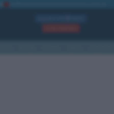
La TUA storia
: perché pubblicare la tua biografia su questo sito
1
Biografie in PDF
GRATIS
ACCEDI / REGISTRATI
Indice
Newsletter
Ricorrenze
Cultura
Che giorno sarà