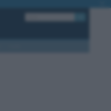
OK
?
Contatti