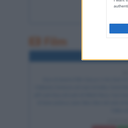
LEGGI 
authenti
B
Film
2000
Uscita d
2
Esce al cinema il film
Dancer in the Dark
, di
Catherine Deneuve
nel ruolo di Kathy, David Mo
Jeff, Joel Grey nel ruolo di Oldrich Novy, Cara S
di Gene Jezkova, Jean-Marc Barr nel ruolo di 
Fallon ne
DANCER