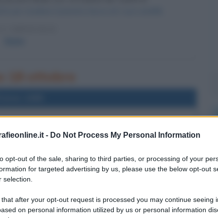
 per studiare il pianeta Giove ed i suoi satelliti.
 L'ARTICOLO
Giove
no 18 ottobre
l'anno 1685
I FONTAINEBLEAU
fieonline.it -
Do Not Process My Personal Information
nebleau, revocando l'editto di Nantes - di Enrico IV - che
culto e aveva concesso loro diritti politici, militari e
to opt-out of the sale, sharing to third parties, or processing of your per
erritoriali.
formation for targeted advertising by us, please use the below opt-out s
 selection.
LA BIOGRAFIA
 Luigi XIV
 that after your opt-out request is processed you may continue seeing i
ased on personal information utilized by us or personal information dis