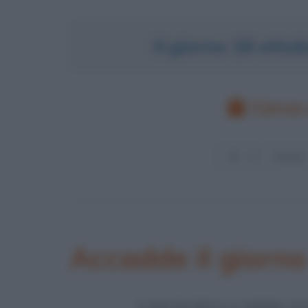
Il giorno 18 otto
Cerca 
Accadde il giorno
LANCIO DELLA SONDA GA