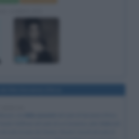
a del film
Poster e locandina
FIE CORRELATE
Bjork
del film Giovanna d'Arco
7 ANNI FA
Besson
, con
Milla Jovovich
nel ruolo di Giovanna d'Arco,
Dustin Hoffman
nel ruolo di La Coscienza,
John Malkovich
 nel ruolo di Jean de Dunois,
Vincent Cassel
nel ruolo di