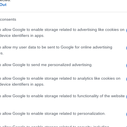
Out
consents
l'anno 1851
o allow Google to enable storage related to advertising like cookies on
evice identifiers in apps.
I "MOBY DICK" IN INGHILTERRA
y Dick" viene pubblicato in Gran Bretagna per la prima
o allow my user data to be sent to Google for online advertising
il titolo "The Whale" (La balena).
s.
 L'ARTICOLO
to allow Google to send me personalized advertising.
lville: Moby Dick
o allow Google to enable storage related to analytics like cookies on
evice identifiers in apps.
l'anno 1968
o allow Google to enable storage related to functionality of the website
MONDO DI SALTO IN LUNGO
o allow Google to enable storage related to personalization.
 fissa a a 890 cm il record del mondo di salto in lungo:
dell'atletica leggera, resistendo per ben 23 anni.
o allow Google to enable storage related to security, including