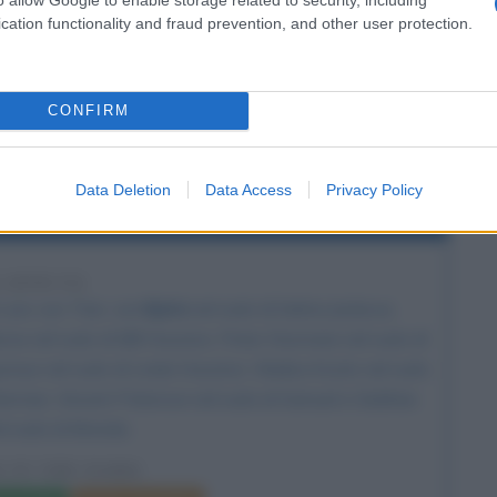
LA BIOGRAFIA
cation functionality and fraud prevention, and other user protection.
ob Beamon
CONFIRM
Data Deletion
Data Access
Privacy Policy
el film Dancer in the Dark
6 ANNI FA
Lars von Trier
, con
Björk
nel ruolo di Selma Jezkova,
rse nel ruolo di Bill Houston, Peter Stormare nel ruolo di
eymour nel ruolo di Linda Houston, Vladica Kostic nel ruolo
Norman, Vincent Paterson nel ruolo di Samuel e Siobhan
l ruolo di Brenda.
 IN THE DARK