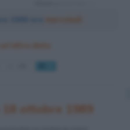
Powered by
bre 1989 era
mercoledì
un'altra data
OK
 18 ottobre 1989
LILEO PER LO STUDIO DI GIOVE