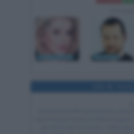
Frasi del film
Sched
BIOGRA
Catherine Deneuve
Lars von Trier
1999
Uscita 
2
Esce al cinema il film
Giovanna d'Arco
, di
Luc 
Faye Dunaway
nel ruolo di Iolanda di Aragona,
nel ruolo di Carlo VII di Francia, Tchéky Karyo