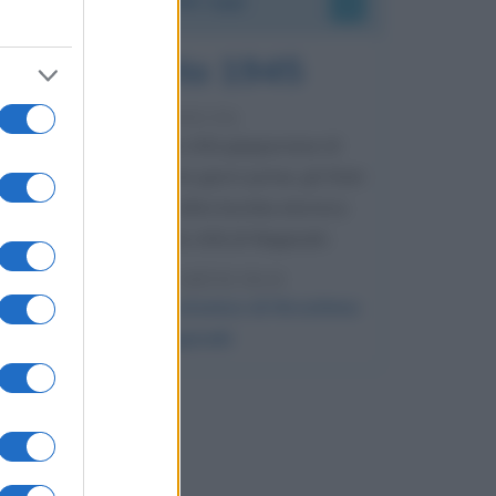
9 agosto 1945
81 ANNI FA
Dopo l'attacco alla città giapponese di
Hiroshima avvenuto tre giorni prima, gli Stati
Uniti sganciano un'altra bomba atomica
radendo al suolo la città di Nagasaki.
LEGGI L'ARTICOLO
Il bombardamento atomico di Hiroshima
e Nagasaki