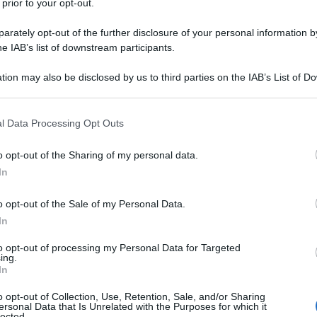
 prior to your opt-out.
l'anno 1969
rately opt-out of the further disclosure of your personal information by
he IAB’s list of downstream participants.
GIO: NATIVITÀ CON I SANTI LORENZO E
SCO D'ASSISI
tion may also be disclosed by us to third parties on the IAB’s List of 
 that may further disclose it to other third parties.
à con i santi Lorenzo e Francesco d'Assisi", conservato
 di San Lorenzo a Palermo.
 that this website/app uses one or more Google services and may gath
l Data Processing Opt Outs
including but not limited to your visit or usage behaviour. You may click 
 L'ARTICOLO
 to Google and its third-party tags to use your data for below specifi
 Lorenzo e Francesco d'Assisi
o opt-out of the Sharing of my personal data.
ogle consent section.
In
o opt-out of the Sale of my Personal Data.
l'anno 1916
In
to opt-out of processing my Personal Data for Targeted
A FERROVIA TRANSIBERIANA
ing.
la Ferrovia Transiberiana.
In
 L'ARTICOLO
o opt-out of Collection, Use, Retention, Sale, and/or Sharing
ersonal Data that Is Unrelated with the Purposes for which it
via Transiberiana
lected.