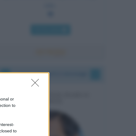
tolto.
Chi l'ha detto
I vostri commenti e messaggi
MESSAGGI PER MARCO
sonal or
LIORNI
ection to
nterest-
closed to