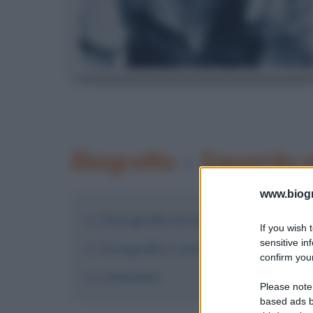
Biografia
•
Sguardo 
www.biogra
Filmografia di Ingmar Bergman
If you wish 
sensitive in
Fotografie e immagini
confirm your
Commenti
Please note
based ads b