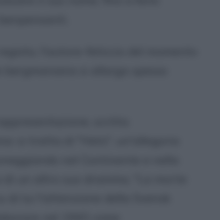
oscere il suo nome, fino a farlo
benpensanti.
 regista, l'autore-feticcio del momento
le bergmaniana si allarga spesso
rappresentazione, scritta
 si tratta di "Hets", un'allegoria
oneggiando nel Continente e nella
a di un altro suo dramma, "La morte
u di lui l'attenzione della Svensk
ollaborare nel 1943 come