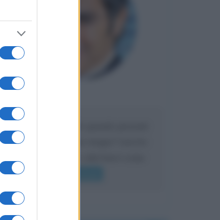
Maria
DA:
Caro Liorni perché quando presenti
l'eredità urli sempre troppo? non ho
mai sentito Mike o altri bravi come
lui gridare
Leggi di più