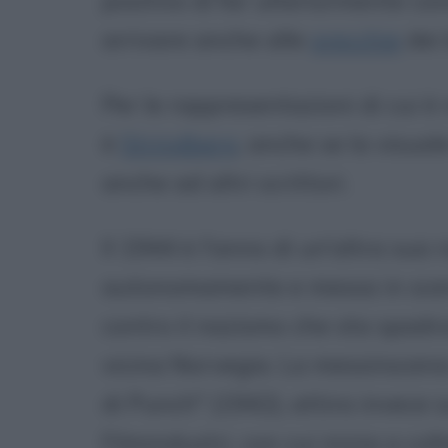
positivo di far ulteriormente con
arrivare anche alle
orecchie
dei 
Per le rappresentazioni di cui è
è
Strindberg
, anche se la visua
anche ad altri scrittori.
Il 1944 è l'anno di un'altra sua 
autonomamente e messa in scena:
contro il nazismo che sta spadr
vicina Norvegia. La messinscen
di Punch" (1942), attira invece s
Filmindustri, con cui inizia a c