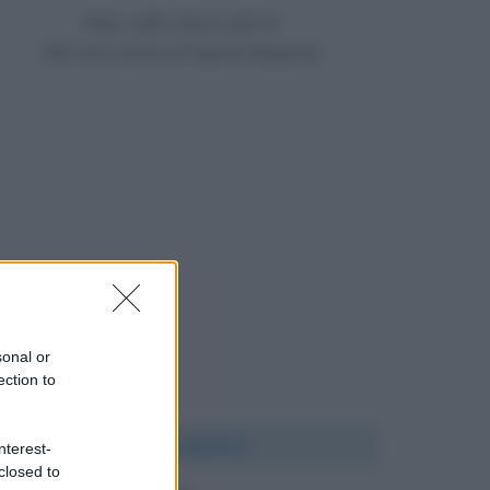
Nato nello stesso giorno
464 anni prima di Ingmar Bergman
sonal or
ection to
Chi l'ha detto?
nterest-
closed to