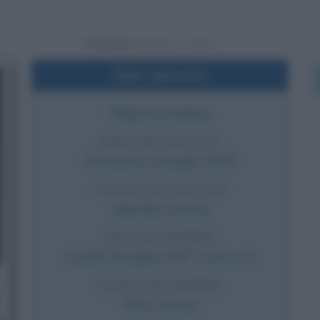
Powered by
Dati sintetici
Regista svedese
DATA DI NASCITA
Domenica
14 luglio
1918
LUOGO DI NASCITA
Uppsala
,
Svezia
DATA DI MORTE
Lunedì
30 luglio
2007
(a 89 anni)
LUOGO DI MORTE
Fårö
,
Svezia