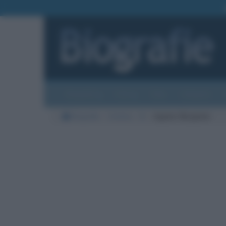
Biografie
Foto
Temi
Categorie
Biografie
Cinema
B
Ingmar Bergman