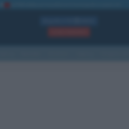
La TUA storia
: perché pubblicare la tua biografia su questo sito
1
Biografie in PDF
GRATIS
ACCEDI / REGISTRATI
Indice
Newsletter
Ricorrenze
Cultura
Che giorno sarà