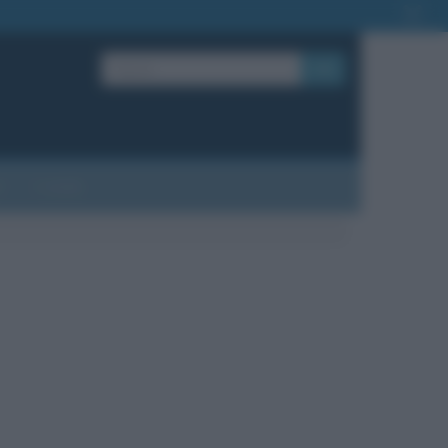
OK
?
Contatti