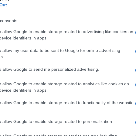
Out
una famiglia non troppo benestante,
e inclinazione e a un forte disagio
consents
e di integrarsi troppo con i coetanei,
o allow Google to enable storage related to advertising like cookies on
evice identifiers in apps.
pestrato, quella che un tempo di
o allow my user data to be sent to Google for online advertising
uttavia, non manca di approfondire gli
s.
uore, in primo luogo quelli teatrali o
to allow Google to send me personalized advertising.
 note. Ben presto, però, la passione per
o allow Google to enable storage related to analytics like cookies on
di radicale, che non può più essere
evice identifiers in apps.
conseguenza di questa "febbre" è che
o allow Google to enable storage related to functionality of the website
ersitari per dedicarsi alla sola
o allow Google to enable storage related to personalization.
ettendo in scena spettacoli
o allow Google to enable storage related to security, including