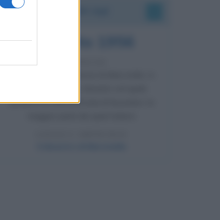
Accadde oggi
8 agosto 1956
70 ANNI FA
Nella miniera di carbone di Marcinelle, in
Belgio, avviene un disastro nel quale
perdono la vita centinaia di lavoratori, la
maggior parte dei quali italiani.
LEGGI L'ARTICOLO
Il disastro di Marcinelle