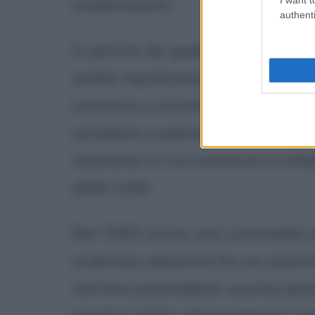
studenteschi.
authenti
A partire da quella gavetta
Ing
solida reputazione, grazie al s
comincia a circolare negli ambien
accedere a palcoscenici ben più pr
momento in cui comincia a collab
della città.
Nel 1942 scrive una commedia sa
scabrosa relazione fra un sacerd
com'era prevedibile, suscita gra