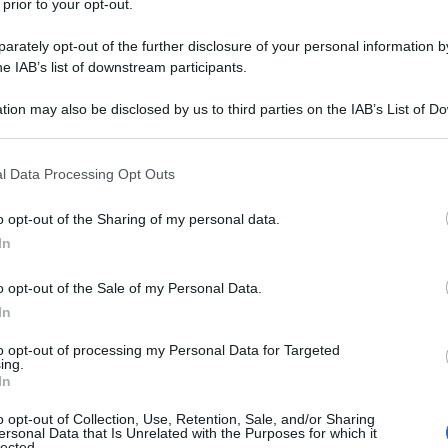
 prior to your opt-out.
ar Bergman
nasce il 14 luglio 1918 a
rately opt-out of the further disclosure of your personal information by
ella corte reale. Facile dunque
he IAB’s list of downstream participants.
mar fosse educato secondo i concetti
tion may also be disclosed by us to third parties on the IAB’s List of 
 that may further disclose it to other third parties.
e, punizione, perdono e grazia", temi
 that this website/app uses one or more Google services and may gath
l Data Processing Opt Outs
rrenti anche nei suoi film.
including but not limited to your visit or usage behaviour. You may click 
 to Google and its third-party tags to use your data for below specifi
o opt-out of the Sharing of my personal data.
ogle consent section.
In
nfrequente che a scopo punitivo il
adio luogo in cui, rannicchiato,
o opt-out of the Sale of my Personal Data.
In
 e la sua rabbia contro il Dio-
to opt-out of processing my Personal Data for Targeted
in quel clima culturale.
ing.
In
o opt-out of Collection, Use, Retention, Sale, and/or Sharing
Università di Stoccolma e si stabilisce
ersonal Data that Is Unrelated with the Purposes for which it
lected.