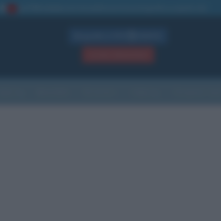
La TUA storia
: perché pubblicare la tua biografia su questo sito
1
Biografie in PDF
GRATIS
ACCEDI / REGISTRATI
Indice
Newsletter
Ricorrenze
Cultura
Che giorno sarà