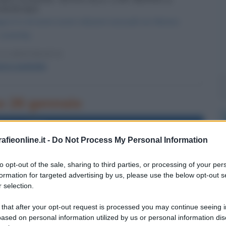
EWINSKY
nega in tv di avere avuto relazioni sessuali con Monica
Lewinsky.
LA BIOGRAFIA
ca Lewinsky
rno 26 gennaio
l'anno 2006
fieonline.it -
Do Not Process My Personal Information
DI TELEGRAFO DELLA WESTERN UNION
to opt-out of the sale, sharing to third parties, or processing of your per
mpe il suo servizio di telegrafo.
formation for targeted advertising by us, please use the below opt-out s
 selection.
 L'ARTICOLO
Morse e il telegrafo
 that after your opt-out request is processed you may continue seeing i
ased on personal information utilized by us or personal information dis