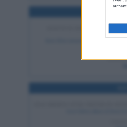
authenti
Nel
ANNUNCIO DELLA RUSSIA SULL
NUCLEARI V
Boris Eltsin annuncia che la Russia smetter
st
LEGGI 
B
Nel
ESCE BRIDGE OVER TROUBLED WATE
Esce l'ultimo album di Simon &
LEGGI