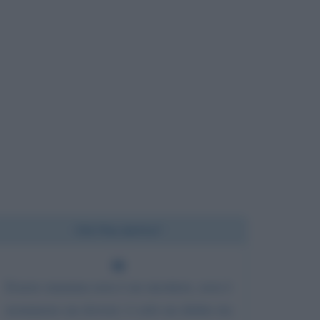
Chi l'ha detto?
Essere mamma non è un mestiere, non è
nemmeno un dovere: è solo un diritto tra