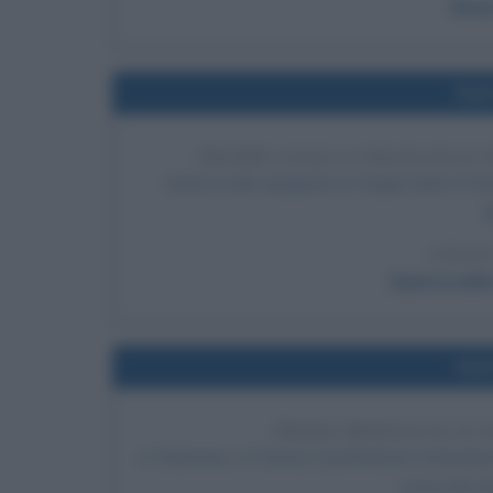
Simo
Nel
TRUPPE LEALI A FRANCISCO
Guerra civile spagnola: le truppe leali a Fra
B
LEGGI
Guerra civil
Nel
PRIMA MEDAGLIA AI 
A Chamonix, in Francia, il pattinatore statunit
storia dei Gi