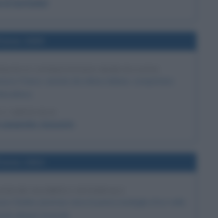
n & Garfunkel
l'anno 1939
 FRANCO CONQUISTANO BARCELLONA
ncisco Franco, aiutate da milizie italiane, conquistano
arcellona.
 L'ARTICOLO
e spagnola: riassunto
l'anno 1924
GIOCHI OLIMPICI INVERNALI
ense Charles Jewtraw vince la prima medaglia d'oro nella
ochi olimpici invernali.