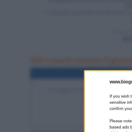
L
Il Presidente degli Stati Uniti Bill Clinton 
LEGGI 
Moni
Altri eventi occorsi il gio
Nel
www.biogra
INTERRUZIONE DEL SERVIZIO 
If you wish 
La Western Union interro
sensitive in
confirm your
LEGGI
L'alfabeto 
Please note
based ads b