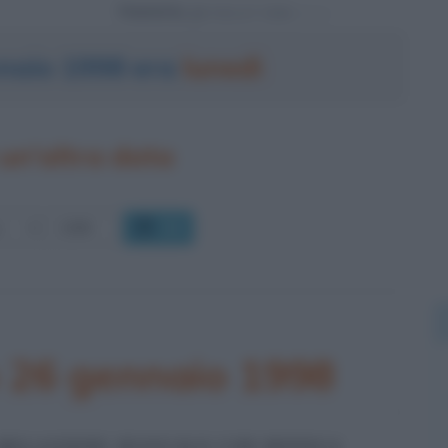
Powered by
nnaio 1998 era
lunedì
un'altra data
OK
o 26 gennaio 1998
A RELAZIONE SESSUALE CON MONICA