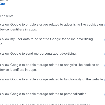
Out
l'anno 1994
consents
o allow Google to enable storage related to advertising like cookies on
ALVE CONTRO IL PRINCIPE CARLO
evice identifiers in apps.
ue colpi a salve contro Carlo, Principe del Galles.
LA BIOGRAFIA
o allow my user data to be sent to Google for online advertising
s.
Carlo III
to allow Google to send me personalized advertising.
l'anno 1992
o allow Google to enable storage related to analytics like cookies on
evice identifiers in apps.
KE TYSON PER STUPRO
o allow Google to enable storage related to functionality of the website
rato nel 1991 una concorrente a Miss Black America.
LA BIOGRAFIA
o allow Google to enable storage related to personalization.
ike Tyson
o allow Google to enable storage related to security, including