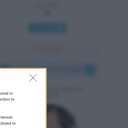
tanti diritti.
Chi l'ha detto
I vostri commenti e messaggi
MESSAGGI PER MARCO
sonal or
LIORNI
ection to
nterest-
closed to