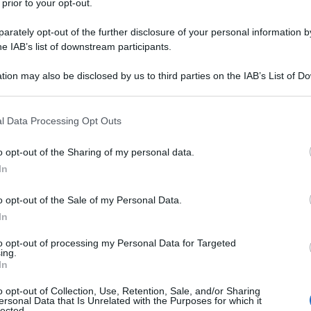
 prior to your opt-out.
l'anno 2005
rately opt-out of the further disclosure of your personal information by
he IAB’s list of downstream participants.
NTA SEGRETARIO DI STATO USA
ricana a ricoprire la carica di Segretario di Stato degli
tion may also be disclosed by us to third parties on the IAB’s List of 
 that may further disclose it to other third parties.
Uniti d'America.
 that this website/app uses one or more Google services and may gath
LA BIOGRAFIA
l Data Processing Opt Outs
including but not limited to your visit or usage behaviour. You may click 
oleezza Rice
 to Google and its third-party tags to use your data for below specifi
o opt-out of the Sharing of my personal data.
ogle consent section.
In
l'anno 1994
o opt-out of the Sale of my Personal Data.
In
CIA LA SUA ENTRATA IN POLITICA
to opt-out of processing my Personal Data for Targeted
tica con il suo celebre discorso della "discesa in campo".
ing.
In
LA BIOGRAFIA
io Berlusconi
o opt-out of Collection, Use, Retention, Sale, and/or Sharing
ersonal Data that Is Unrelated with the Purposes for which it
lected.