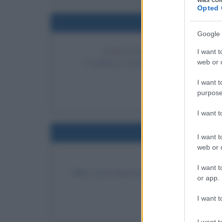
Opted 
Nel
Google 
I want t
ESPLOSIONE DI COLPI A S
web or d
A Sydney, in Australia, un uomo esplode d
LEGGI 
I want t
purpose
I want 
Nel
I want t
web or d
PROCESSO A MI
I want t
Mike Tyson viene processato per aver stup
or app.
LEGGI 
I want t
M
I want t