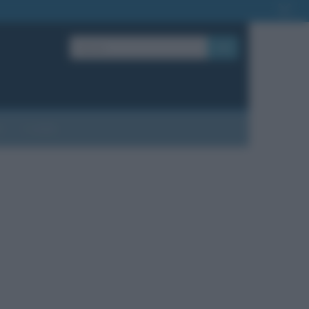
OK
?
Contatti