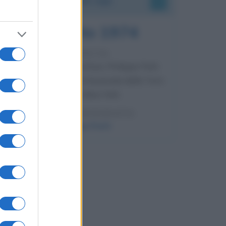
7 agosto 1974
52 ANNI FA
Camminando su una fune, Philippe Petit
compie la sua celebre traversata delle Twin
Towers a New York.
LEGGI LA BIOGRAFIA
Philippe Petit