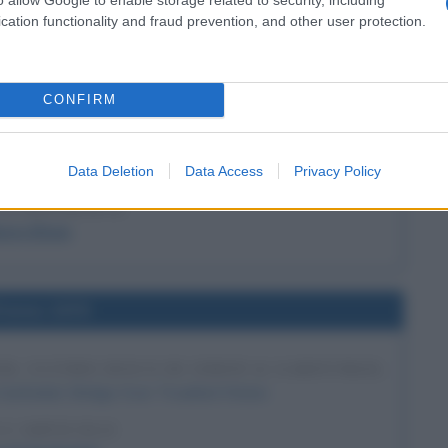
cation functionality and fraud prevention, and other user protection.
l'anno 1992
O STOP DEL PUNTAMENTO DELLE ARMI
CONFIRM
ERSO LE CITTÀ USA
à di tenere le sue armi nucleari puntate sulle città
atunitensi.
Data Deletion
Data Access
Privacy Policy
LA BIOGRAFIA
oris Eltsin
l'anno 1970
R, ULTIMO DISCO DI SIMON & GARFUNKEL
 Garfunkel, Bridge Over Troubled Water.
 L'ARTICOLO