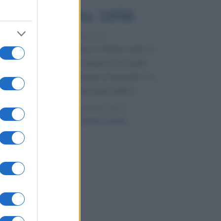
8 agosto 1956
70 ANNI FA
Nella miniera di carbone di Marcinelle, in
Belgio, avviene un disastro nel quale
perdono la vita centinaia di lavoratori, la
maggior parte dei quali italiani.
LEGGI L'ARTICOLO
Il disastro di Marcinelle