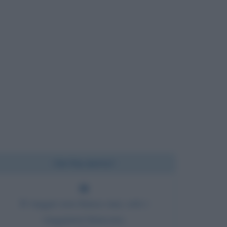
Chi l'ha detto?
Il viaggio non finisce mai, solo i
viaggiatori finiscono.