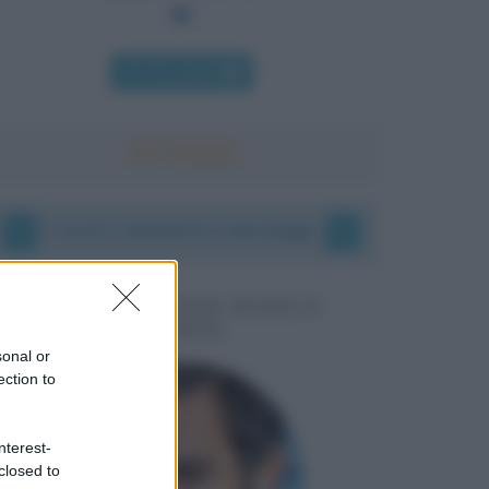
Chi l'ha detto
I vostri commenti e messaggi
MESSAGGI PER MARCO
LIORNI
sonal or
ection to
nterest-
closed to