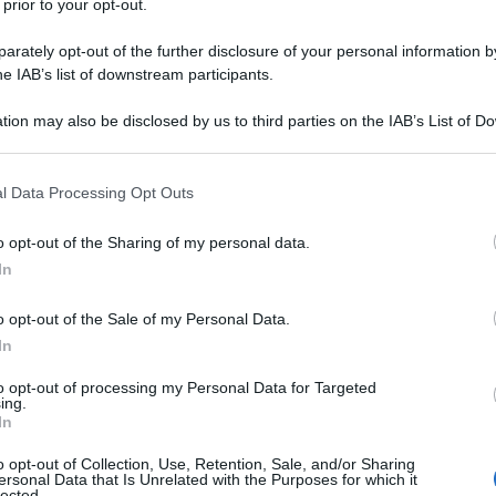
 prior to your opt-out.
l'anno 1918
rately opt-out of the further disclosure of your personal information by
he IAB’s list of downstream participants.
NTO DI LENIN
tion may also be disclosed by us to third parties on the IAB’s List of 
r bolscevico Vladimir Lenin e uccidono Moisei Uritsky,
 that may further disclose it to other third parties.
osiddetto Terrore rosso, campagna di arresti di massa,
 that this website/app uses one or more Google services and may gath
oni ed esecuzioni.
l Data Processing Opt Outs
including but not limited to your visit or usage behaviour. You may click 
 to Google and its third-party tags to use your data for below specifi
LA BIOGRAFIA
o opt-out of the Sharing of my personal data.
ogle consent section.
Lenin
In
o opt-out of the Sale of my Personal Data.
l'anno 1963
In
to opt-out of processing my Personal Data for Targeted
ing.
EA ROSSA TRA WASHINGTON E MOSCA
In
osiddetta "linea rossa", il primo collegamento telefonico
hington e Mosca.
o opt-out of Collection, Use, Retention, Sale, and/or Sharing
ersonal Data that Is Unrelated with the Purposes for which it
lected.