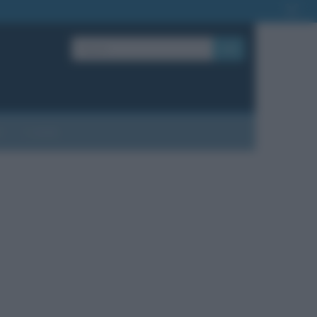
OK
?
Contatti