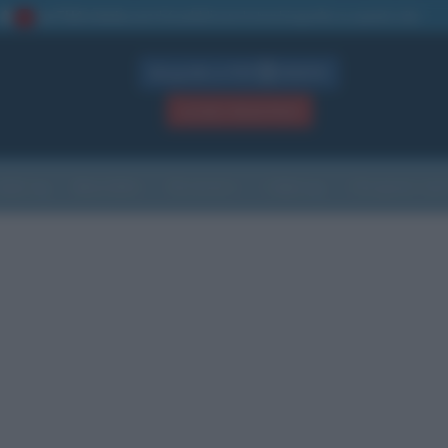
La TUA storia
: perché pubblicare la tua biografia su questo sito
1
Biografie in PDF
GRATIS
ACCEDI / REGISTRATI
Indice
Newsletter
Ricorrenze
Cultura
Che giorno sarà