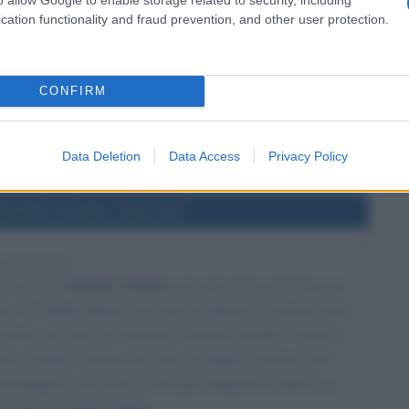
cation functionality and fraud prevention, and other user protection.
CONFIRM
Data Deletion
Data Access
Privacy Policy
el film Fratello, dove sei?
6 ANNI FA
 Coen
, con
George Clooney
nel ruolo di Everett Ulysses
p, Tim Blake Nelson nel ruolo di Delmar O'Donnell,
John
Hunter nel ruolo di Penelope Wharvey McGill ("Penny"),
on, Charles Durning nel ruolo di Pappy O'Daniel, Del
ael Badalucco nel ruolo di George "Babyface" Nelson e
l ruolo di Homer Stokes.