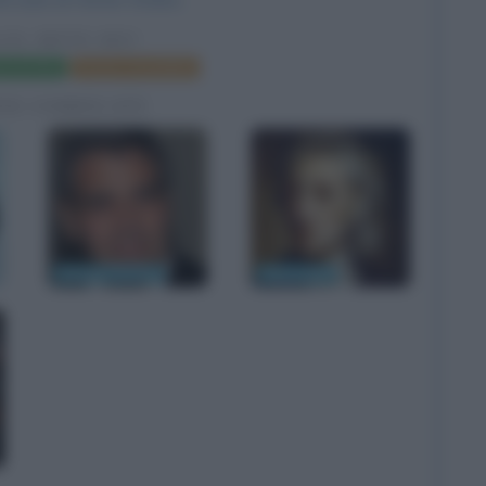
LO, DOVE SEI?
a del film
Poster e locandina
FIE CORRELATE
George Clooney
John Locke