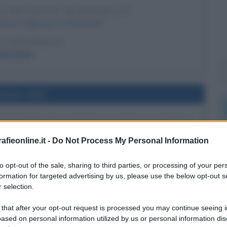
61 REVISITED" DI BOB DYLAN
 disco "Highway 61 Revisited".
LA BIOGRAFIA
ob Dylan
l'anno 1991
 BEAMON NEL SALTO IN LUNGO, DA PARTE
IKE POWELL
fieonline.it -
Do Not Process My Personal Information
record del mondo di salto in lungo portando la misura a
 di 8,90 m di Bob Beamon (Giochi olimpici di Città del
to opt-out of the sale, sharing to third parties, or processing of your per
 il record più longevo dell'atletica leggera.
formation for targeted advertising by us, please use the below opt-out s
 selection.
LA BIOGRAFIA
ob Beamon
 that after your opt-out request is processed you may continue seeing i
ased on personal information utilized by us or personal information dis