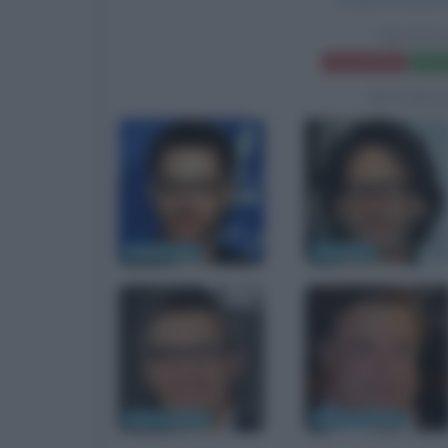
FRATEL
Frasi del film
Sched
BIOGRA
Ethan Coen
Joel Coen
John Turturro
John Goodman