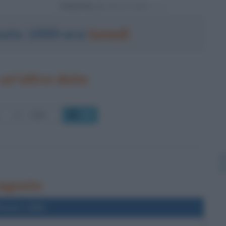
Powered by
gosto 1999 era
lunedì
un'altra data
OK
 agosto
l'anno 1965