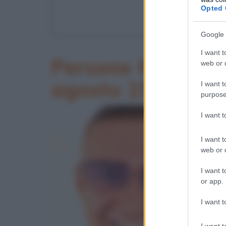
LEGGI
Opted 
La Linea rossa 
Google 
I want t
Persone famose na
web or d
agosto 1999
I want t
purpose
I want 
I want t
web or d
I want t
or app.
I want t
I want t