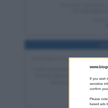
USCITA DI "HIGHWAY 
Bob Dylan pubblica il
LEGGI 
B
Nel
SUPERAMENTO DEL RECORD DI BOB
DI M
www.biogra
L'atleta statunitense Mike Powell realizza il 
8,95 metri. Batte così il precedente primato
If you wish 
Messico nel 1968), che all'epoca era
sensitive in
confirm your
LEGGI 
B
Please note
based ads b