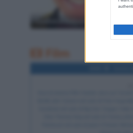
authenti
Ludovico Aldasio
Film
2000
Uscita d
2
Esce al cinema il film
Fratello, dove sei?
, di
Joel
McGill,
John Turturro
nel ruolo di Pete Hogwallo
Goodman
nel ruolo di Big Dan Teague, Holly 
Chris Thomas King nel ruolo di Tommy Johns
Pentecost nel ruolo di Junior O'Daniel, Mich
Wayne Duvall ne