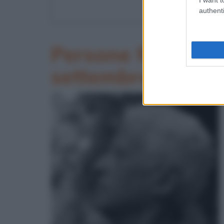
Breve st
authenti
Persone famose m
settembre 2012