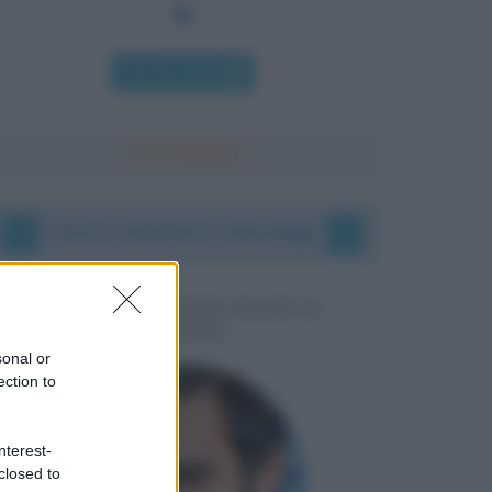
Chi l'ha detto
I vostri commenti e messaggi
MESSAGGI PER MARCO
LIORNI
sonal or
ection to
nterest-
closed to