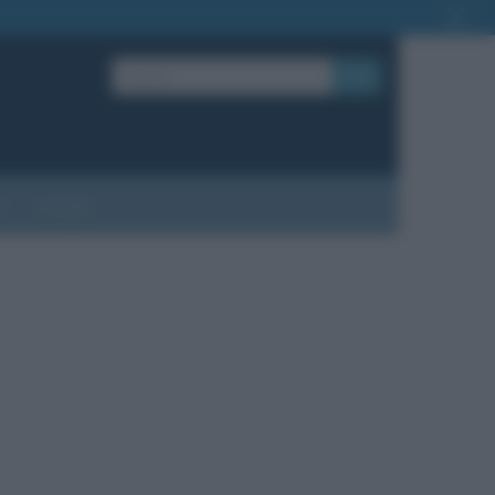
OK
?
Contatti