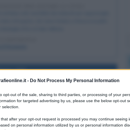
CQUISTO PER SALVARE 22 CIVILI
 ventidue civili, rastrellati dai tedeschi per rappresaglia
Salvo d'Acquisto, che viene fucilato a Roma in località
 Medaglia d'Oro al Valor Militare.
LA BIOGRAFIA
o D'Acquisto
l'anno 1943
fieonline.it -
Do Not Process My Personal Information
EPUBBLICA DI SALÒ
i Salò, o RSI (Repubblica Sociale Italiana).
to opt-out of the sale, sharing to third parties, or processing of your per
formation for targeted advertising by us, please use the below opt-out s
 L'ARTICOLO
 selection.
taliana (Repubblica di Salò)
 that after your opt-out request is processed you may continue seeing i
ased on personal information utilized by us or personal information dis