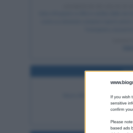
SACRIFICIO DI SALVO D'A
Salvo d'Acquisto si offre in cambio della vita di
contro un attentato compiuto il giorno prima. 
Torrimpietra, riceverà la
LEGGI 
Salv
Nel
www.biogra
NASCE LA R
Nasce ufficialmente la Repubblica d
If you wish 
sensitive in
LEGGI
confirm your
Repubblica Sociale I
Please note
based ads b