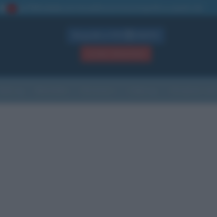
La TUA storia
: perché pubblicare la tua biografia su questo sito
1
Biografie in PDF
GRATIS
ACCEDI / REGISTRATI
Indice
Newsletter
Ricorrenze
Cultura
Che giorno sarà