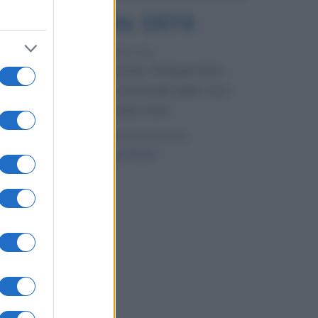
7 agosto 1974
52 ANNI FA
Camminando su una fune, Philippe Petit
compie la sua celebre traversata delle Twin
Towers a New York.
LEGGI LA BIOGRAFIA
Philippe Petit