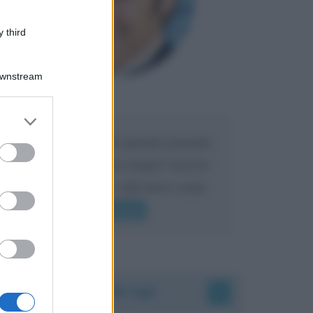
 third
Downstream
Maria
DA:
er and store
to grant or
Caro Liorni perché quando presenti
ed purposes
l'eredità urli sempre troppo? non ho
mai sentito Mike o altri bravi come
lui gridare
Leggi di più
Accadde oggi