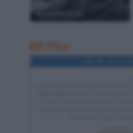
Mario Pincherle
Film
2005
Uscita del 
2
Esce al cinema il film
La fabbrica di cioccolato
, 
Freddie Highmore nel ruolo di Charlie Bucket, D
nel ruolo di Mrs. Bucket, Noah Taylor nel ruo
Beauregarde, Missi Pyle nel ruolo di Mrs. Beaur
nel ruolo di Mr. Salt e
Christop
LA FABBRI