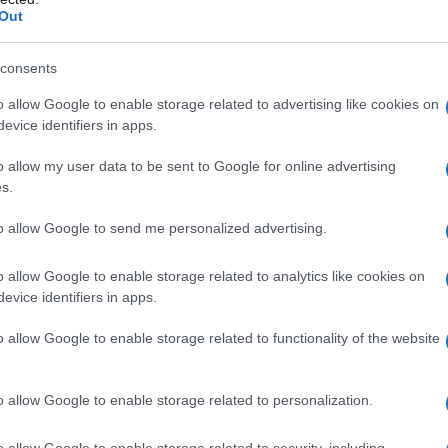
Out
l'anno 1846
consents
TA DI NETTUNO
o allow Google to enable storage related to advertising like cookies on
l pianeta fu matematicamente individuato prima di essere
evice identifiers in apps.
mente osservato.
o allow my user data to be sent to Google for online advertising
 L'ARTICOLO
s.
erta di Nettuno
to allow Google to send me personalized advertising.
o allow Google to enable storage related to analytics like cookies on
l'anno 1889
evice identifiers in apps.
o allow Google to enable storage related to functionality of the website
NE DI NINTENDO
Nintendo: dai giochi di carte e meccanici diventerà una
ziende di videogiochi al mondo.
o allow Google to enable storage related to personalization.
 L'ARTICOLO
o allow Google to enable storage related to security, including