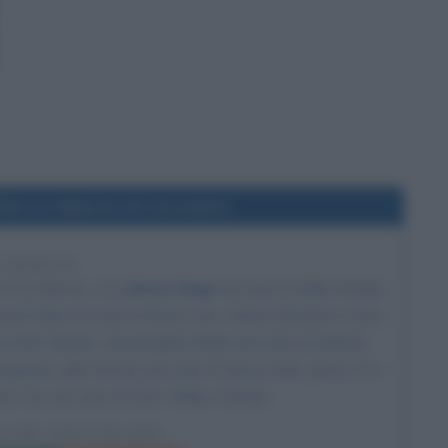
film La fabbrica di cioccolato
1 ANNI FA
di
Tim Burton
, con
Johnny Depp
nel ruolo di Willy Wonka,
avid Kelly nel ruolo di Nonno Joe,
Helena Bonham Carter
lo di Mr. Bucket, AnnaSophia Robb nel ruolo di Violetta
egarde, Julia Winter nel ruolo di Veruca Salt, James Fox
her Lee
nel ruolo di Dott. Wilbur Wonka.
CA DI CIOCCOLATO