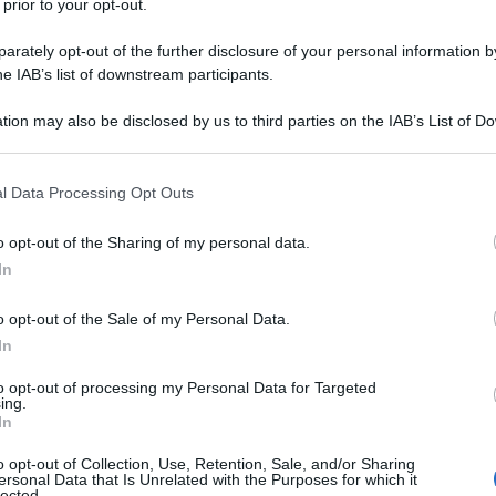
 prior to your opt-out.
l'anno 1875
rately opt-out of the further disclosure of your personal information by
he IAB’s list of downstream participants.
O DI BILLY THE KID
illy the Kid - viene arrestato per la prima volta.
tion may also be disclosed by us to third parties on the IAB’s List of 
 that may further disclose it to other third parties.
LA BIOGRAFIA
lly the Kid
 that this website/app uses one or more Google services and may gath
l Data Processing Opt Outs
including but not limited to your visit or usage behaviour. You may click 
 to Google and its third-party tags to use your data for below specifi
o opt-out of the Sharing of my personal data.
ogle consent section.
l'anno 1459
In
o opt-out of the Sale of my Personal Data.
ATH (GUERRA DELLE DUE ROSE)
In
taffordshire, in Inghilterra. E' la prima grande battaglia
rra delle due rose.
to opt-out of processing my Personal Data for Targeted
ing.
In
 L'ARTICOLO
 delle due rose
o opt-out of Collection, Use, Retention, Sale, and/or Sharing
ersonal Data that Is Unrelated with the Purposes for which it
lected.