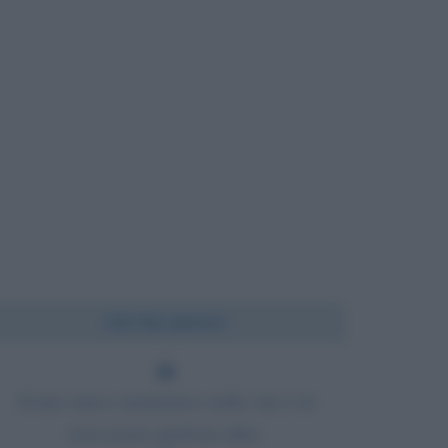
Chi l'ha detto?
Il mio unico rammarico nella vita è di
non essere qualcun altro.