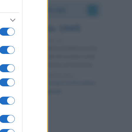
Accadde oggi
6 agosto 1945
81 ANNI FA
Durante la Seconda guerra mondiale avviene
uno dei più tristi episodi che la storia ricordi:
il bombardamento atomico di Hiroshima.
LEGGI L'ARTICOLO
Il bombardamento atomico di Hiroshima
e Nagasaki