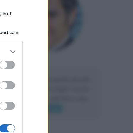
 third
Downstream
er and store
to grant or
Maria
ed purposes
DA:
Caro Liorni perché quando presenti
l'eredità urli sempre troppo? non ho
mai sentito Mike o altri bravi come
lui gridare
Leggi di più