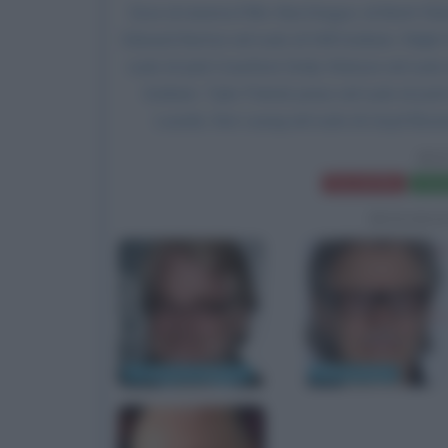
Esce al cinema il film
Red Dragon
, di Brett Ra
Edward Norton
nel ruolo di Will Graham,
Ralph 
ruolo di Jack Crawford, Emily Watson nel ruolo
Graham, Tyler Patrick Jones nel ruolo di Jo
Lounds, Ken Leung nel ruolo di Lloyd Bow
RE
Frasi del film
Sched
BIOGRA
P. Seymour Hoffman
Harvey Keitel