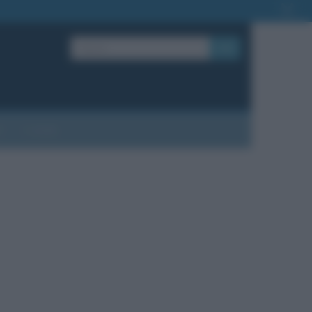
OK
?
Contatti