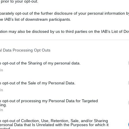
 prior to your opt-out.
E LA SUA TERZA E QUARTA VITTIMA
rately opt-out of the further disclosure of your personal information by
he IAB’s list of downstream participants.
uarta vittima, Elizabeth Stride e Catherine Eddowes.
 L'ARTICOLO
tion may also be disclosed by us to third parties on the IAB’s List of 
lo Squartatore
 that may further disclose it to other third parties.
 that this website/app uses one or more Google services and may gath
l Data Processing Opt Outs
including but not limited to your visit or usage behaviour. You may click 
l'anno 1190
 to Google and its third-party tags to use your data for below specifi
o opt-out of the Sharing of my personal data.
ogle consent section.
In
 FA OCCUPARE BAGNARA CALABRA
o opt-out of the Sale of my Personal Data.
 causa delle diatribe con il re Tancredi, Riccardo Cuor di
In
pare Bagnara Calabra.
to opt-out of processing my Personal Data for Targeted
LA BIOGRAFIA
ing.
o Cuor di Leone
In
o opt-out of Collection, Use, Retention, Sale, and/or Sharing
ersonal Data that Is Unrelated with the Purposes for which it
lected.