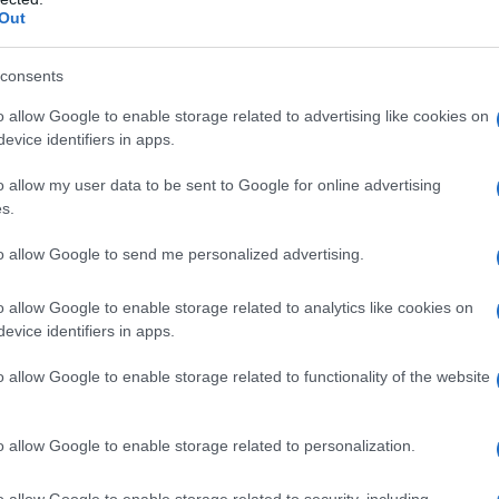
l'anno 1943
Out
TTRO GIORNATE DI NAPOLI
consents
odio di insurrezione popolare che porta a liberare la città
o allow Google to enable storage related to advertising like cookies on
te e fasciste, durante la Seconda Guerra mondiale.
evice identifiers in apps.
 L'ARTICOLO
o allow my user data to be sent to Google for online advertising
 Giornate di Napoli
s.
to allow Google to send me personalized advertising.
orte il giorno 30
o allow Google to enable storage related to analytics like cookies on
evice identifiers in apps.
o allow Google to enable storage related to functionality of the website
o allow Google to enable storage related to personalization.
o allow Google to enable storage related to security, including