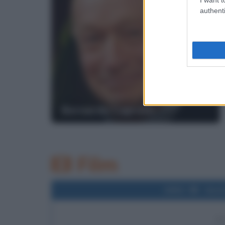
authenti
Bernardo Caprotti
Film
2002
Uscit
2