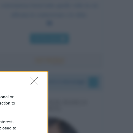
convenienza bensì tutte quelle volte in cui
affronta le controversie e le sfide.
Chi l'ha detto
I vostri commenti e messaggi
sonal or
MESSAGGI PER MARCO
ection to
LIORNI
nterest-
closed to