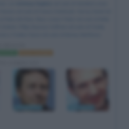
tner, con
Anthony Hopkins
nel ruolo di Hannibal Lecter,
Fiennes
nel ruolo di Francis Dolarhyde,
Harvey Keitel
nel
 di Reba McClane, Mary-Louise Parker nel ruolo di Molly
sh Graham,
Philip Seymour Hoffman
nel ruolo di Freddy
man e Frankie Faison nel ruolo di Barney Matthews.
D DRAGON
a del film
Poster e locandina
FIE CORRELATE
Edward Norton
Ralph Fiennes