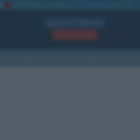
La TUA storia
: perché pubblicare la tua biografia su questo sito
1
Biografie in PDF
GRATIS
ACCEDI / REGISTRATI
Indice
Newsletter
Ricorrenze
Cultura
Che giorno sarà