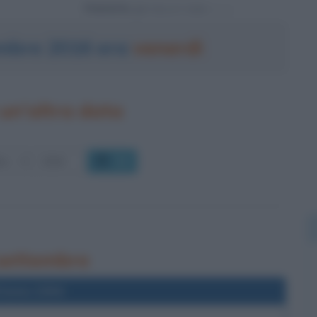
Powered by
tembre 2016 era
venerdì
un'altra data
OK
 settembre
l'anno 2004