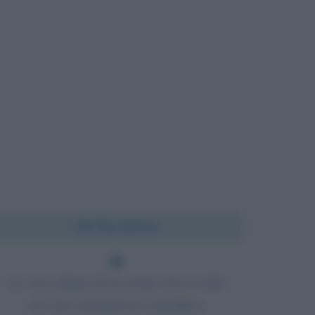
Chi l'ha detto?
La vera misura di un uomo non si vede
nei suoi momenti di comodità e