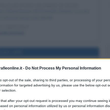
LLO DI KYOTO DA PARTE DI PUTIN
bera all'accettazione del Protocollo di Kyoto, con cui le
le emissioni di gas serra del 5%.
 L'ARTICOLO
collo di Kyoto
l'anno 1944
IBERAZIONE DI BELGRADO
fieonline.it -
Do Not Process My Personal Information
ugoslavo, al comando di Tito, libera Belgrado.
to opt-out of the sale, sharing to third parties, or processing of your per
LA BIOGRAFIA
formation for targeted advertising by us, please use the below opt-out s
ip Broz Tito
 selection.
 that after your opt-out request is processed you may continue seeing i
ased on personal information utilized by us or personal information dis
l'anno 1888