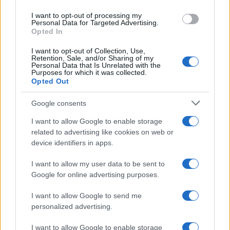
use your data for below specified purposes in below Google
I want to opt-out of processing my
consent section.
Personal Data for Targeted Advertising.
Opted In
I want to opt-out of Collection, Use,
Retention, Sale, and/or Sharing of my
Personal Data that Is Unrelated with the
Purposes for which it was collected.
Opted Out
Google consents
Barbara Palombelli
I want to allow Google to enable storage
related to advertising like cookies on web or
device identifiers in apps.
Buon giorno barbara sono una mamma però
preferisco rimanere anonima sto seguendo il
I want to allow my user data to be sent to
Google for online advertising purposes.
programma di murad e Francesca non mi e niente di
nuovo ci sono passata pure io nel senso che io sono
I want to allow Google to send me
personalized advertising.
con mia figlia 11 mesi e mezzo in una comunità a
torino e dopo 11mesi e mezzo mi hanno fatto
I want to allow Google to enable storage