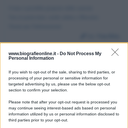
Come è possibile proporre delle canzoni
Una in particolare, molto adatta a Massimo
Grazie per l'informazione
Da:
Tina Rita
www.biografieonline.it -
Do Not Process My
Personal Information
Invia messaggio
La biografia in PDF
If you wish to opt-out of the sale, sharing to third parties, or
processing of your personal or sensitive information for
Altri commenti per Massimo Ranieri
targeted advertising by us, please use the below opt-out
section to confirm your selection.
Please note that after your opt-out request is processed you
may continue seeing interest-based ads based on personal
2349
2350
2351
2352
2353
2354
information utilized by us or personal information disclosed to
third parties prior to your opt-out.
2355
2356
2357