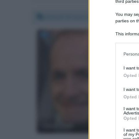
third parties
You may sepa
Venerdì 20 marzo 2020 10:19:37
parties on t
This informa
Participants
Please note
Persona
information 
deny consent
I want t
in below Go
Opted 
I want t
Opted 
I want 
Advertis
Opted 
Luca Zaia
I want t
of my P
was col