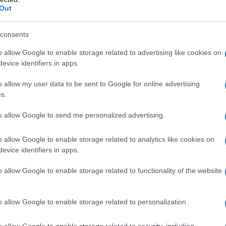
Out
volone, Isola della Scala Trevenzuolo, Tarmassia e altri non 
tutto hanno produzioni non necessarie. Grazie controllate vi p
consents
o allow Google to enable storage related to advertising like cookies on
evice identifiers in apps.
o allow my user data to be sent to Google for online advertising
ia messaggio
La biografia in PDF
Altri commenti per 
s.
to allow Google to send me personalized advertising.
o allow Google to enable storage related to analytics like cookies on
evice identifiers in apps.
o allow Google to enable storage related to functionality of the website
o allow Google to enable storage related to personalization.
o allow Google to enable storage related to security, including