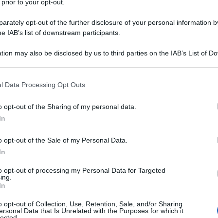
 prior to your opt-out.
rately opt-out of the further disclosure of your personal information by
he IAB’s list of downstream participants.
tion may also be disclosed by us to third parties on the IAB’s List of 
 that may further disclose it to other third parties.
 that this website/app uses one or more Google services and may gath
l Data Processing Opt Outs
including but not limited to your visit or usage behaviour. You may click 
 to Google and its third-party tags to use your data for below specifi
o opt-out of the Sharing of my personal data.
ogle consent section.
In
o opt-out of the Sale of my Personal Data.
In
to opt-out of processing my Personal Data for Targeted
ing.
In
o opt-out of Collection, Use, Retention, Sale, and/or Sharing
ersonal Data that Is Unrelated with the Purposes for which it
lected.