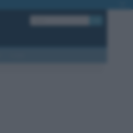
OK
?
Contatti