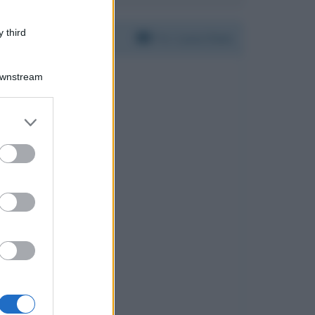
 third
Per:
Luca Zaia
Downstream
er and store
to grant or
ed purposes