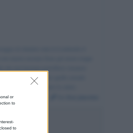
raggio di chiudere tutta la Lombardia il
rni non muore nessuno Sono già morte troppe
lle che non lavorano potrebbero rimanere
rimanere a casa e a tutte quelle aziende
messaggio venga ascoltato la saluto.
Da:
Eva Jaurena
sonal or
ection to
useppe Conte
nterest-
closed to