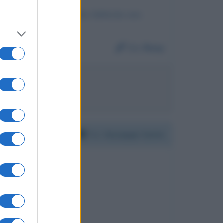
ci sono controlli e molte fabbriche non
rego.
Da:
Rosy
Luca Zaia
Per:
Giuseppe Conte