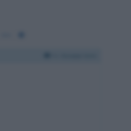
3504
Per:
Giuseppe Conte