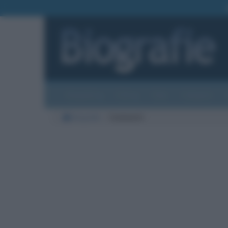
Biografie
Foto
Temi
Categorie
Biografie
Commenti