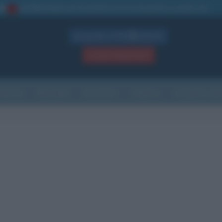
La TUA storia
: perché pubblicare la tua biografia su questo sito
1
Biografie in PDF
GRATIS
ACCEDI / REGISTRATI
Indice
Newsletter
Ricorrenze
Cultura
Che giorno sarà