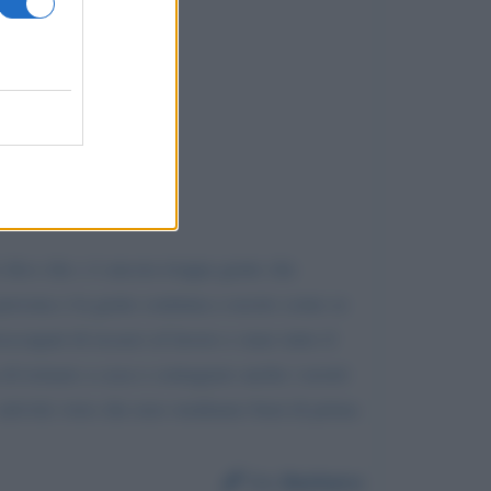
 dico che c è ancora troppa gente che
 persona e la gente continua a uscire come se
ccupati di recarci al lavoro e stare tutto il
i tornare a casa e contagiare anche i nostri
attività visto che non vendiamo beni di prima
Da:
Barbara