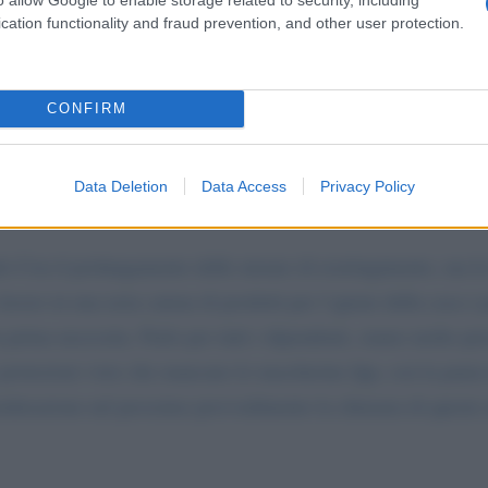
cation functionality and fraud prevention, and other user protection.
CONFIRM
Data Deletion
Data Access
Privacy Policy
o Con il prolungamento delle misure di restringimento, ma le
 lavoro in una nota catena di prodotti per l igiene della casa e
 prima necessita. Parlo per tutti i dipendenti, siamo molto preo
protezioni visto che mancano le mascherine fpp, con la paura d
nsiderazione nel prossimo provvedimento la chiusura di queste 