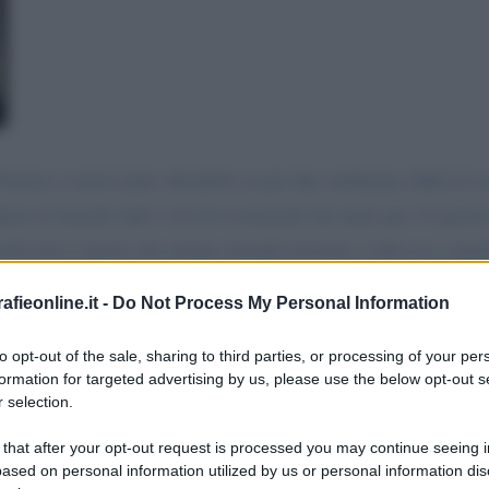
erona e vorrei tanto chiederle se per due settimane abbia il co
iuse le banche tutti i servizi essenziali che tanto per 15 gio
ché non è giusto che alcune aziende lavorino e altre no e que
ul cuore anche lei e pensi a noi che non lavoriamo e possiamo 
fieonline.it -
Do Not Process My Personal Information
che se non sono strettamente necessarie. Sperando che questo 
to opt-out of the sale, sharing to third parties, or processing of your per
formation for targeted advertising by us, please use the below opt-out s
 selection.
messaggio
La biografia in PDF
Altri commenti per Gi
 that after your opt-out request is processed you may continue seeing i
ased on personal information utilized by us or personal information dis