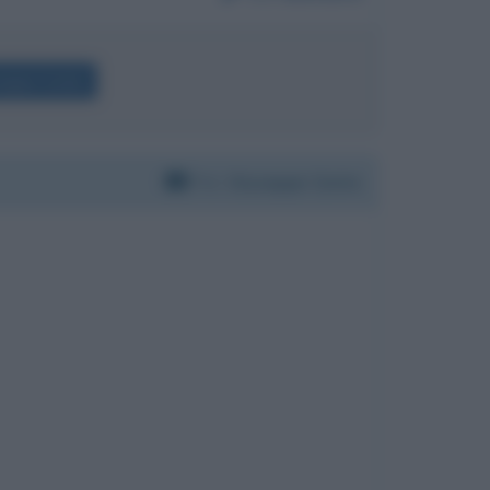
useppe Conte
Per:
Giuseppe Conte