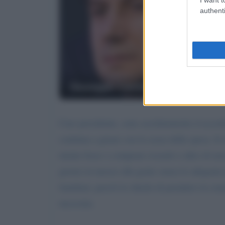
authenti
Giuseppe Conte
Caro presidente, sono assolutamente d accord
continua a girare con la scusa della spesa. Io
niente fosse x comprare rossetti o altro di non
giorno in mezzo alla gente senza le adeguate 
familiari, perciò le chiedo di prendere in co
necessita.