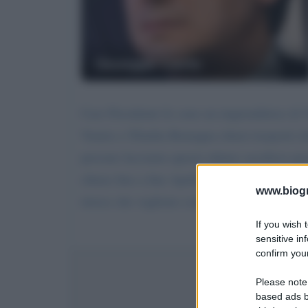
Giuseppe Conte
Caro Presidente Io sono un imprenditrice di V
Veneto e l'Emilia Romagna chiusi trasporti ch
persone facciamo questo ultimo sacrificio per
chiuse fino a fine Aprile si mette una mano s
www.biogra
invece che vogliono continuare a lavorare an
If you wish 
sensitive in
confirm your
Invia 
Please note
based ads b