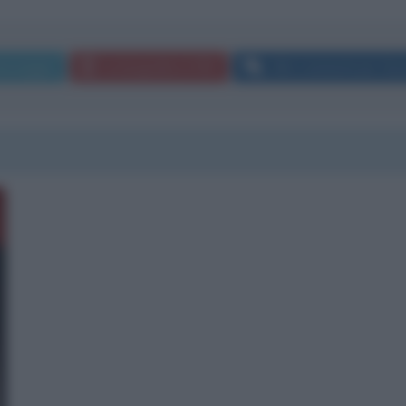
messaggio
La biografia in PDF
Altri commenti per Gi