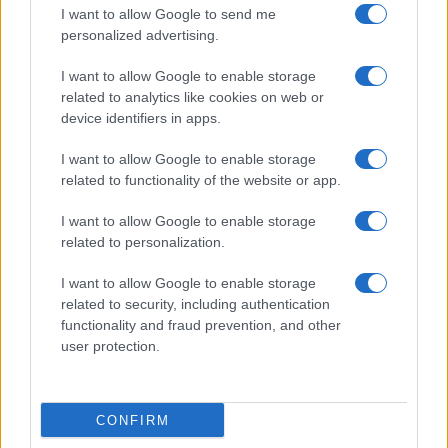
I want to allow Google to send me
personalized advertising.
I want to allow Google to enable storage
related to analytics like cookies on web or
Biografie
Approfondimenti
device identifiers in apps.
Biografie di oggi
Mappa del sito
Biografie più visitate
Ricorrenze
I want to allow Google to enable storage
Indice dei nomi
Onomastico
related to functionality of the website or app.
Foto di personaggi famosi
Che giorno era?
Categorie
Che giorno sarà?
I want to allow Google to enable storage
Temi
Cultura
related to personalization.
Servizi
I want to allow Google to enable storage
Pubblica la tua biografia
related to security, including authentication
Privacy Policy
functionality and fraud prevention, and other
user protection.
Cookie Policy
Preferenze Privacy
Contatti
CONFIRM
Biografieonline.it © 2003-2025 • Riproduzione dei testi consentita citando la fonte