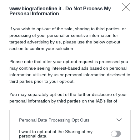
www.biografieonline.it -
Do Not Process My
Personal Information
Invia messaggio
La biografia in PDF
If you wish to opt-out of the sale, sharing to third parties, or
processing of your personal or sensitive information for
Altri commenti per Lilli Gruber
targeted advertising by us, please use the below opt-out
section to confirm your selection.
Please note that after your opt-out request is processed you
may continue seeing interest-based ads based on personal
4970
4971
4972
4973
4974
4975
information utilized by us or personal information disclosed to
third parties prior to your opt-out.
4976
4977
4978
You may separately opt-out of the further disclosure of your
personal information by third parties on the IAB’s list of
downstream participants.
Personal Data Processing Opt Outs
This information may also be disclosed by us to third parties
on the IAB’s List of Downstream Participants that may further
I want to opt-out of the Sharing of my
disclose it to other third parties.
personal data.