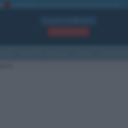
La TUA storia
: perché pubblicare la tua biografia su questo sito
1
Biografie in PDF
GRATIS
ACCEDI / REGISTRATI
Indice
Newsletter
Ricorrenze
Cultura
Che giorno sarà
ndersen