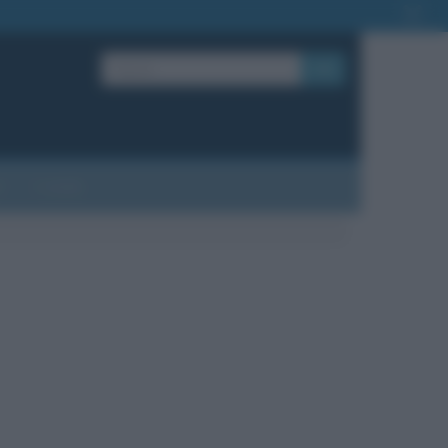
OK
?
Contatti