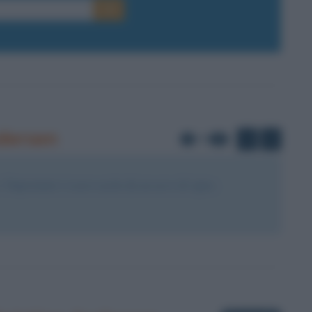
E-mail
OK
ndersen
di
1
10
 l'importante è essere uscito da un uovo di cigno.