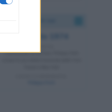
Accadde oggi
7 agosto 1974
52 ANNI FA
Camminando su una fune, Philippe Petit
compie la sua celebre traversata delle Twin
Towers a New York.
LEGGI LA BIOGRAFIA
Philippe Petit