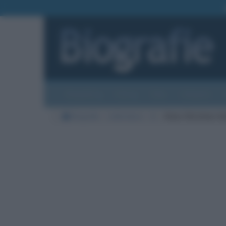
Biografie
Foto
Temi
Categorie
Biografie
Letteratura
A
Hans Christian A