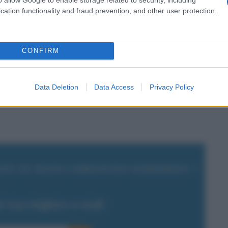
cation functionality and fraud prevention, and other user protection.
ato molti autori suoi contemporanei
 possiamo ricordare
Charles Dickens
,
CONFIRM
e
Oscar Wilde
.
Data Deletion
Data Access
Privacy Policy
o il giorno 4 agosto 1875 a
TI SU HANS CHRISTIAN ANDERSEN ?
la tua migliore e-mail