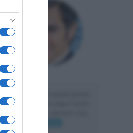
Maria
DA:
Caro Liorni perché quando presenti
l'eredità urli sempre troppo? non ho
mai sentito Mike o altri bravi come
lui gridare
Leggi di più