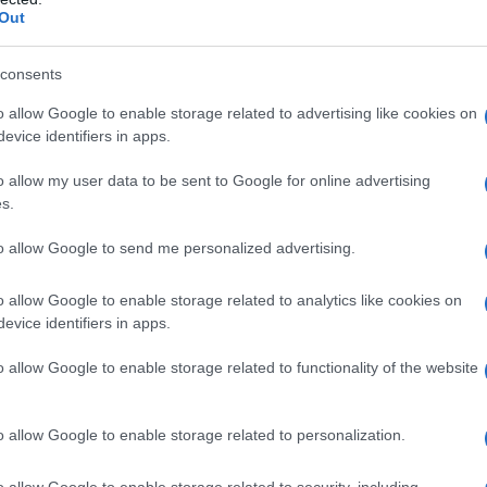
eraia", "Il soldatino di stagno" (1845),
Out
6). Sono innumerevoli le fiabe, gli
consents
a Andersen in questo campo.
o allow Google to enable storage related to advertising like cookies on
evice identifiers in apps.
tati tradotti in ogni lingua
o allow my user data to be sent to Google for online advertising
s.
enario dalla sua nascita, si contavano
to allow Google to send me personalized advertising.
o allow Google to enable storage related to analytics like cookies on
evice identifiers in apps.
plorato ogni angolo del mondo che
do tra Asia, Europa e Africa; questa
o allow Google to enable storage related to functionality of the website
 proprio l'elemento che ha fatto
o allow Google to enable storage related to personalization.
 appassionanti diari di viaggio.
o allow Google to enable storage related to security, including