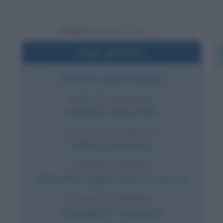
Powered by
Dati sintetici
Scrittore e poeta danese
DATA DI NASCITA
Martedì
2 aprile
1805
LUOGO DI NASCITA
Odense
,
Danimarca
DATA DI MORTE
Mercoledì
4 agosto
1875
(a 70 anni)
LUOGO DI MORTE
Copenaghen
,
Danimarca