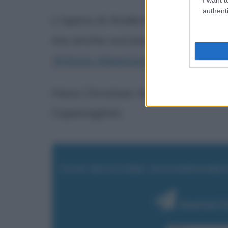
authenti
L'opera di Andersen ha influenz
ma anche successivi: tra questi
William Makepeace Thackeray
Hans Christian Andersen è mort
Copenaghen.
VUOI RICEVERE AGGIORNAMEN
Inserisci 