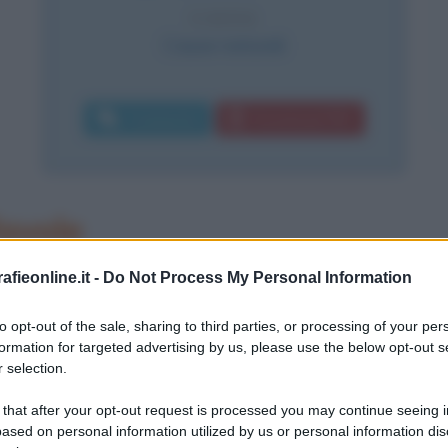
CAUSA
Cause naturali
Commenta
Download PDF
favole
Odense, città sull'isola di Fionia
fieonline.it -
Do Not Process My Personal Information
ile 1805. Trascorre un'infanzia
to opt-out of the sale, sharing to third parties, or processing of your per
formation for targeted advertising by us, please use the below opt-out s
ri più poveri della sua città natale,
 selection.
sione calzolaio, e alla madre Anne
 that after your opt-out request is processed you may continue seeing i
 anziana del marito.
ased on personal information utilized by us or personal information dis