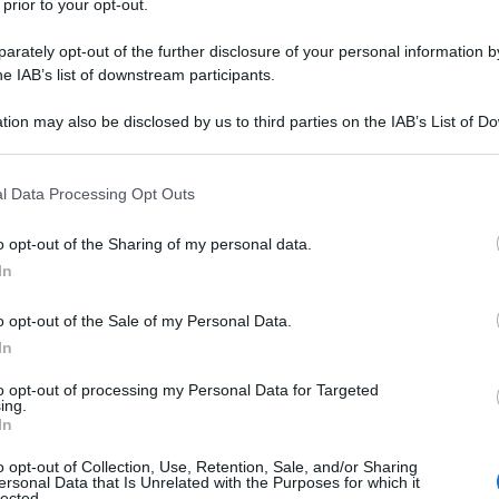
 prior to your opt-out.
all'età di 30 anni: si reca in Italia per
rately opt-out of the further disclosure of your personal information by
he IAB’s list of downstream participants.
L'improvvisatore", che darà il via a
tion may also be disclosed by us to third parties on the IAB’s List of 
issima produzione letteraria tra
 that may further disclose it to other third parties.
iografie, autobiografie, scritti di
 that this website/app uses one or more Google services and may gath
l Data Processing Opt Outs
including but not limited to your visit or usage behaviour. You may click 
 e satirici.
 to Google and its third-party tags to use your data for below specifi
o opt-out of the Sharing of my personal data.
ogle consent section.
In
tian Andersen viene consegnato alla
o opt-out of the Sale of my Personal Data.
e soprattutto grazie alla sua
In
rtali: tra i titoli più noti vi sono "La
to opt-out of processing my Personal Data for Targeted
ing.
In
rino Magico
" (1835), "La sirenetta"
o opt-out of Collection, Use, Retention, Sale, and/or Sharing
eratore" (1837-1838), "Il brutto
ersonal Data that Is Unrelated with the Purposes for which it
lected.