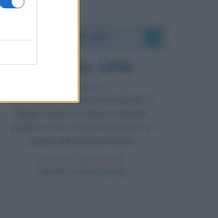
Accadde oggi
8 agosto 1956
70 ANNI FA
Nella miniera di carbone di Marcinelle, in
Belgio, avviene un disastro nel quale
perdono la vita centinaia di lavoratori, la
maggior parte dei quali italiani.
LEGGI L'ARTICOLO
Il disastro di Marcinelle