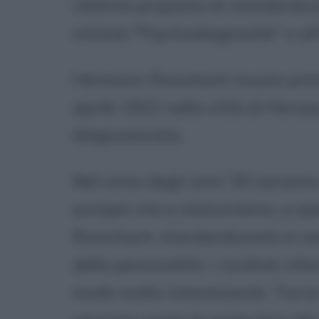
relativa proposta di standardizz
intitola "Psychodiagnostik" e all
Hermann Rorschach muore premat
aprile 1922 nella città di Heris
diagnosticata.
Nel corso degli anni '30 saranno m
europei che e statunitensi, a sp
Rorschach, standardizzate in am
della personalità: i risultati ot
modo molto interessante. Tra la f