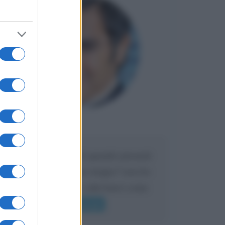
Maria
DA:
Caro Liorni perché quando presenti
l'eredità urli sempre troppo? non ho
mai sentito Mike o altri bravi come
lui gridare
Leggi di più