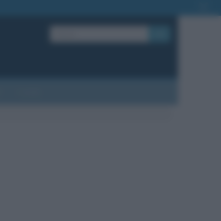
OK
?
Contatti