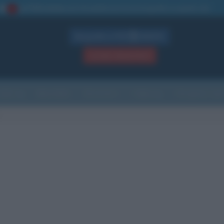
La TUA storia
: perché pubblicare la tua biografia su questo sito
1
Biografie in PDF
GRATIS
ACCEDI / REGISTRATI
Indice
Newsletter
Ricorrenze
Cultura
Che giorno sarà