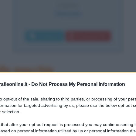
CAUSA
Peritonite
Commenta
Download PDF
elle macchie
 Rorschach deve la sua fama ad un
fieonline.it -
Do Not Process My Personal Information
o da lui creato, che ha la
to opt-out of the sale, sharing to third parties, or processing of your per
formation for targeted advertising by us, please use the below opt-out s
dente dai presupposti freudiani.
 selection.
 that after your opt-out request is processed you may continue seeing i
to "Test di Rorschach" e si avvale
ased on personal information utilized by us or personal information dis