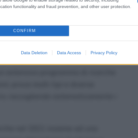
a e nella vicina Austria. Iniziano in
cation functionality and fraud prevention, and other user protection.
nti di Kleksografia: Rorschach
fferenti percezioni che soggetti diversi
CONFIRM
ate. Rorschach si chiede se i diversi
dei pazienti sottoposti, possano
Data Deletion
Data Access
Privacy Policy
ismi di personalità o problematiche
un estensivo programma di ricerche
ni: prova molti tipi e diverse
ro, raccogliendo sistematicamente i
cerche nel 1921 insieme ad una