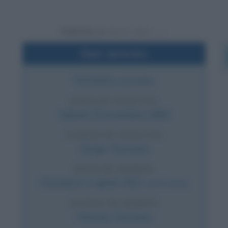
Powered by
Dati sintetici
Psichiatra svizzero
DATA DI NASCITA
Sabato
8 novembre
1884
LUOGO DI NASCITA
Zurigo
,
Svizzera
DATA DI MORTE
Domenica
2 aprile
1922
(a 37 anni)
LUOGO DI MORTE
Herisau
,
Svizzera