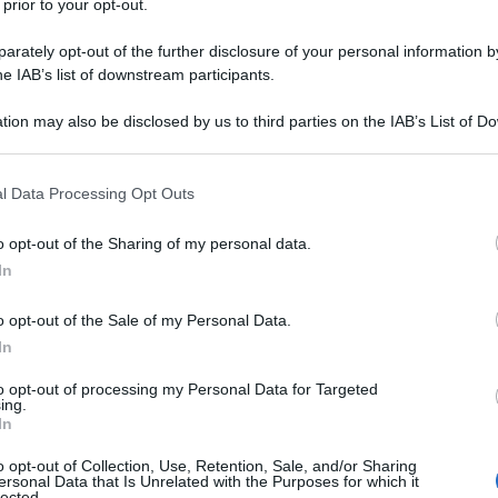
 prior to your opt-out.
rte di macchie
d'inchiostro nere o
te al paziente e che questi deve
rately opt-out of the further disclosure of your personal information by
he IAB’s list of downstream participants.
tion may also be disclosed by us to third parties on the IAB’s List of 
 that may further disclose it to other third parties.
, la città che si può in qualche
 that this website/app uses one or more Google services and may gath
l Data Processing Opt Outs
including but not limited to your visit or usage behaviour. You may click 
psichiatria" dell'epoca, proprio perchè
 to Google and its third-party tags to use your data for below specifi
o opt-out of the Sharing of my personal data.
 il celebre Burgholzli (l'Ospedale
ogle consent section.
In
atri di fama mondiale quali Eugen
o opt-out of the Sale of my Personal Data.
In
to opt-out of processing my Personal Data for Targeted
ing.
n maestro d'arte, ed eredita dal
In
urante gli anni della scuola superiore
o opt-out of Collection, Use, Retention, Sale, and/or Sharing
ersonal Data that Is Unrelated with the Purposes for which it
lected.