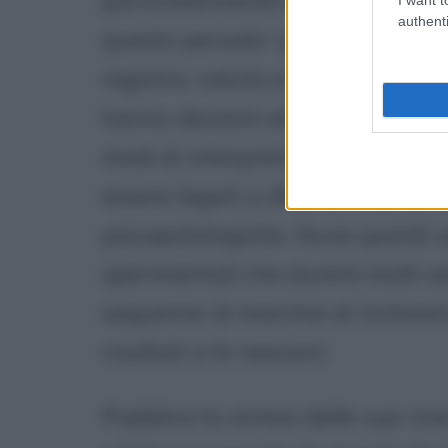
particolarmente attivi in Svizzer
authenti
questo periodo i primi esperime
registra, valuta e analizza le di
hanno davanti alle macchie color
modi di interpretare le macchie 
essere legati a differenti dinam
psicopatologiche. Avvia quindi 
sperimentali che durerà molti an
sequenze di macchie di inchiost
risultati e le reazioni.
Pubblica la sintesi delle sue ri