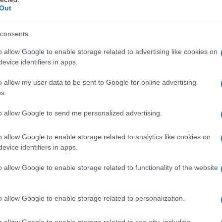
cienze naturali. In questi stessi anni si
Out
rafia, all'epoca assai diffuso; il gioco
consents
i inchiostro colorato sopra un foglio
o allow Google to enable storage related to advertising like cookies on
o in due per ottenere effetti
evice identifiers in apps.
o allow my user data to be sent to Google for online advertising
s.
go in dubbio sulla carriera da
to allow Google to send me personalized advertising.
a Medicina: consegue la laurea nel
o allow Google to enable storage related to analytics like cookies on
evice identifiers in apps.
mente in Psichiatria; tra i suoi
o allow Google to enable storage related to functionality of the website
o allow Google to enable storage related to personalization.
 circoli psicoanalitici, allora
o allow Google to enable storage related to security, including