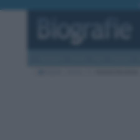
Biografie
Foto
Temi
Categorie
Biografie
Scienze
R
Hermann Rorschach