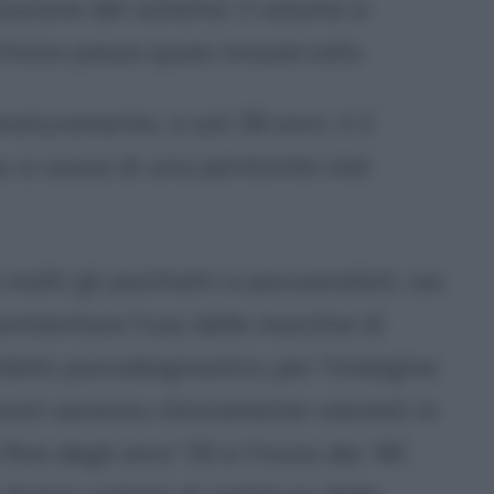
azione del sistema: il volume si
'inizio passa quasi inosservato.
uramente, a soli 38 anni, il 2
au a causa di una peritonite mal
olti gli psichiatri e psicoanalisti, sia
erimentare l'uso delle macchie di
bito psicodiagnostico, per l'indagine
tenuti saranno clinicamente valutati in
ine degli anni '30 e l'inizio dei '40