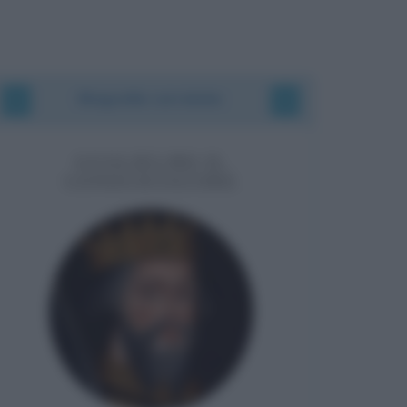
Biografie correlate
GUGLIELMO IL
CONQUISTATORE