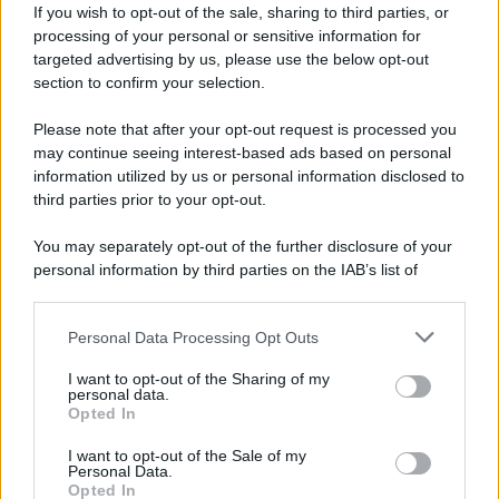
If you wish to opt-out of the sale, sharing to third parties, or
processing of your personal or sensitive information for
targeted advertising by us, please use the below opt-out
Chi l'ha detto?
section to confirm your selection.
Please note that after your opt-out request is processed you
Un genitore saggio lascia che i figli commettano
may continue seeing interest-based ads based on personal
information utilized by us or personal information disclosed to
errori. È bene che una volta ogni tanto si brucino
third parties prior to your opt-out.
le dita.
You may separately opt-out of the further disclosure of your
personal information by third parties on the IAB’s list of
downstream participants.
Chi l'ha detto
Personal Data Processing Opt Outs
This information may also be disclosed by us to third parties
on the IAB’s List of Downstream Participants that may further
I want to opt-out of the Sharing of my
disclose it to other third parties.
personal data.
Opted In
Please note that this website/app uses one or more Google
services and may gather and store information including but
I want to opt-out of the Sale of my
Accadde oggi
Personal Data.
not limited to your visit or usage behaviour. You may click to
Opted In
grant or deny consent to Google and its third-party tags to