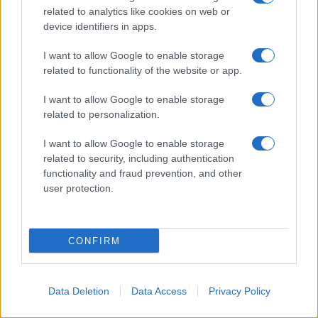
CARAVAGGIO
related to analytics like cookies on web or
device identifiers in apps.
I want to allow Google to enable storage
related to functionality of the website or app.
I want to allow Google to enable storage
related to personalization.
I want to allow Google to enable storage
related to security, including authentication
functionality and fraud prevention, and other
user protection.
Nato nello stesso giorno
388 anni prima di Raf
CONFIRM
Data Deletion
Data Access
Privacy Policy