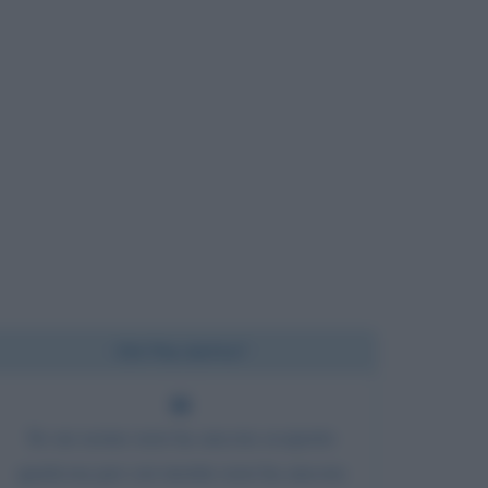
Chi l'ha detto?
Se un uomo non ha ancora scoperto
qualcosa per cui morire non ha ancora