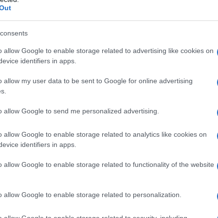
Out
ING B-29 SUPERFORTRESS
bardiere sviluppato dall'azienda Boeing. E' famoso per
consents
nto sul Giappone e per aver inaugurato l'era nucleare.
o allow Google to enable storage related to advertising like cookies on
evice identifiers in apps.
LA BIOGRAFIA
liam Boeing
o allow my user data to be sent to Google for online advertising
s.
to allow Google to send me personalized advertising.
l'anno 1924
o allow Google to enable storage related to analytics like cookies on
TO DELLA PRIMA AUTOSTRADA DEL MONDO
evice identifiers in apps.
'Autostrada dei Laghi, la prima autostrada realizzata al
o allow Google to enable storage related to functionality of the website
mondo.
 L'ARTICOLO
o allow Google to enable storage related to personalization.
iù belle e le più famose del mondo
o allow Google to enable storage related to security, including