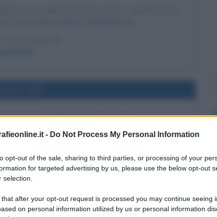
ERÓN ALLA PRESIDENZA DELL'ARGENTINA
uan Perón alla presidenza dell'Argentina.
LA BIOGRAFIA
uan Perón
l'anno 1993
STITUZIONALE RUSSA DEL 1993
rlamento e annulla la costituzione in vigore, innescando
fieonline.it -
Do Not Process My Personal Information
tituzionale russa del 1993.
to opt-out of the sale, sharing to third parties, or processing of your per
LA BIOGRAFIA
formation for targeted advertising by us, please use the below opt-out s
oris Eltsin
 selection.
 that after your opt-out request is processed you may continue seeing i
ased on personal information utilized by us or personal information dis
l'anno 1976