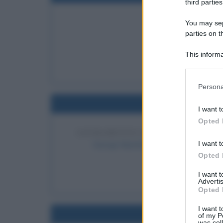
third parties
INGRESSO DELLE
You may sepa
parties on t
Le isole Seych
LEGGI
This informa
Le
Participants
Please note
Persona
information 
Nel
deny consent
I want t
in below Go
Opted 
GIURAMENTO DI GEORGE MARSH
I want t
George Marshall giura come terzo segre
Opted 
LEGGI 
I want 
Geo
Advertis
Opted 
I want t
Nel
of my P
was col