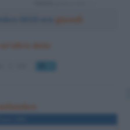
Powered by
tembre 0019 era
giovedì
un'altra data
OK
 settembre
l'anno 1955