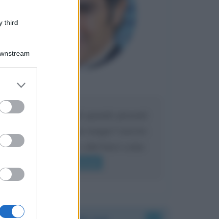
 third
Downstream
er and store
Maria
DA:
to grant or
ed purposes
Caro Liorni perché quando presenti
l'eredità urli sempre troppo? non ho
mai sentito Mike o altri bravi come
lui gridare
Leggi di più
Accadde oggi