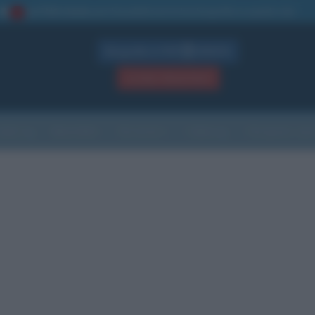
La TUA storia
: perché pubblicare la tua biografia su questo sito
1
Biografie in PDF
GRATIS
ACCEDI / REGISTRATI
Indice
Newsletter
Ricorrenze
Cultura
Che giorno sarà