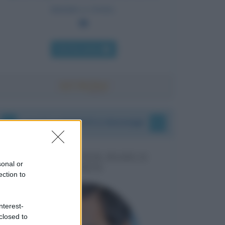
iniziato a vivere.
Chi l'ha detto
I vostri commenti e messaggi
MESSAGGI PER MARCO
sonal or
LIORNI
ection to
nterest-
closed to