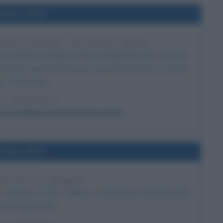
l'anno 1979
DON CALLING", DI PENNIE SMITH
ta a essere ricordata come una delle più note e famose
di la foto verrà scelta come copertina del disco "London
g" (The Clash).
 L'ARTICOLO
): la celebre foto di Pennie Smith
l'anno 1937
NE DE "LO HOBBIT"
 romanzo di J.R.R. Tolkien. La narrazione anticipa quella
gnore degli Anelli".