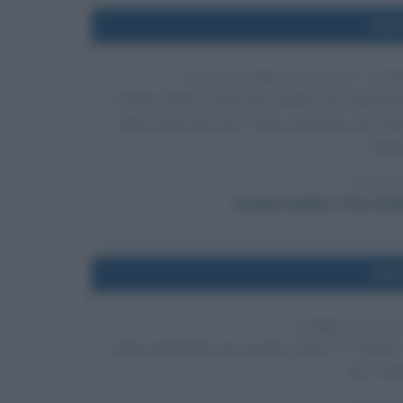
Nel
SCATTO DELLA FOTO "LON
Pennie Smith scatta una celebre foto destina
della storia del rock. Poche settimane più tar
Callin
LEGGI
London Calling (The Clash
Nel
PUBBLICAZIO
Viene pubblicato per la prima volta "Lo Hobbit",
de "Il Si