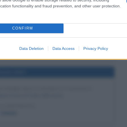
cation functionality and fraud prevention, and other user protection.
l'anno 1898
 IL POTERE IN CINA
CONFIRM
e in Cina e pone fine alla riforma dei cento giorni
LA BIOGRAFIA
Data Deletion
Data Access
Privacy Policy
Cixi
l'anno 0037
I PADRE DELLA PATRIA A CALIGOLA
ola il titolo di Padre della patria.
LA BIOGRAFIA
Caligola