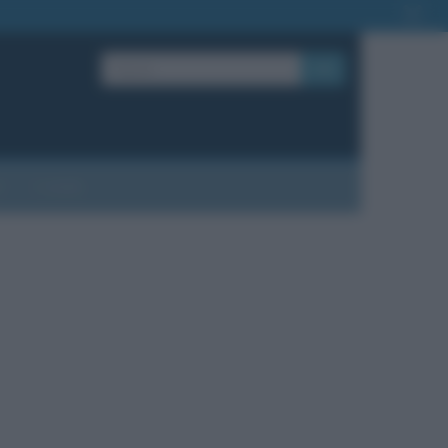
OK
?
Contatti