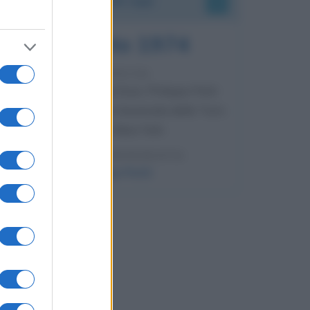
7 agosto 1974
52 ANNI FA
Camminando su una fune, Philippe Petit
compie la sua celebre traversata delle Twin
Towers a New York.
LEGGI LA BIOGRAFIA
Philippe Petit