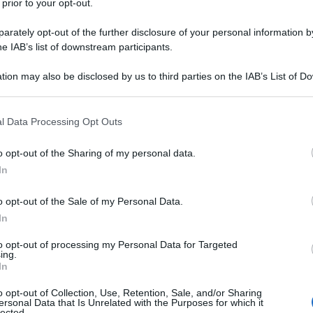
 prior to your opt-out.
 SEYCHELLES NELL'ONU
rately opt-out of the further disclosure of your personal information by
he IAB’s list of downstream participants.
elles entrano nell'ONU.
 L'ARTICOLO
tion may also be disclosed by us to third parties on the IAB’s List of 
 Seychelles
 that may further disclose it to other third parties.
 that this website/app uses one or more Google services and may gath
l Data Processing Opt Outs
including but not limited to your visit or usage behaviour. You may click 
l'anno 1950
 to Google and its third-party tags to use your data for below specifi
o opt-out of the Sharing of my personal data.
ogle consent section.
In
ALL COME SEGRETARIO DELLA DIFESA
o opt-out of the Sale of my Personal Data.
tario della Difesa degli Stati Uniti d'America.
In
LA BIOGRAFIA
to opt-out of processing my Personal Data for Targeted
rge Marshall
ing.
In
o opt-out of Collection, Use, Retention, Sale, and/or Sharing
l'anno 1942
ersonal Data that Is Unrelated with the Purposes for which it
lected.