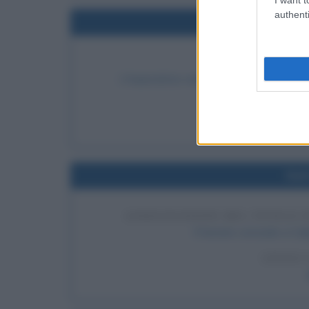
authenti
Nel
CIXI PRENDE
L'imperatrice vedova Cixi prende il poter
LEGGI 
Nel
ASSEGNAZIONE DEL TITOLO D
Il Senato concede a Calig
LEGGI 