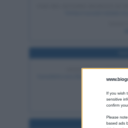
FINE DEL SECONDO MANDATO DI P
Termina il secondo mandato di J
LEGGI 
J
Nel
INIZIO DELLA CRISI CO
Il presidente russo Boris Eltsin sospende il pa
www.biogra
così la Crisi cos
If you wish 
LEGGI 
sensitive in
B
confirm your
Please note
based ads b
Nel