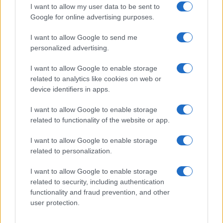
I want to allow my user data to be sent to
Google for online advertising purposes.
I want to allow Google to send me
personalized advertising.
I want to allow Google to enable storage
related to analytics like cookies on web or
Biografie
Approfondimenti
device identifiers in apps.
Biografie di oggi
Mappa del sito
Biografie più visitate
Ricorrenze
I want to allow Google to enable storage
Indice dei nomi
Onomastico
related to functionality of the website or app.
Foto di personaggi famosi
Che giorno era?
Categorie
Che giorno sarà?
I want to allow Google to enable storage
Temi
Cultura
related to personalization.
Servizi
I want to allow Google to enable storage
Pubblica la tua biografia
related to security, including authentication
functionality and fraud prevention, and other
Privacy Policy
user protection.
Cookie Policy
Preferenze Privacy