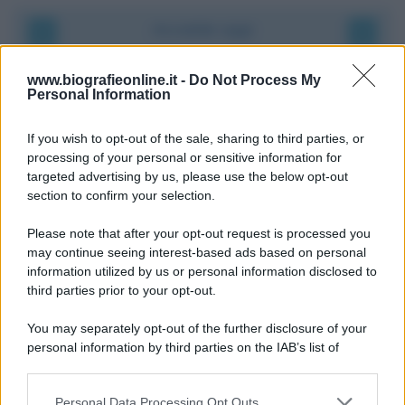
Accadde oggi
9 agosto 1945
www.biografieonline.it -
Do Not Process My
Personal Information
81 ANNI FA
If you wish to opt-out of the sale, sharing to third parties, or
Dopo l'attacco alla città giapponese di Hiroshima
processing of your personal or sensitive information for
avvenuto tre giorni prima, gli Stati Uniti sganciano
targeted advertising by us, please use the below opt-out
un'altra bomba atomica radendo al suolo la città di
section to confirm your selection.
Nagasaki.
Please note that after your opt-out request is processed you
LEGGI L'ARTICOLO
may continue seeing interest-based ads based on personal
Il bombardamento atomico di Hiroshima e
information utilized by us or personal information disclosed to
Nagasaki
third parties prior to your opt-out.
You may separately opt-out of the further disclosure of your
personal information by third parties on the IAB’s list of
downstream participants.
Personal Data Processing Opt Outs
This information may also be disclosed by us to third parties