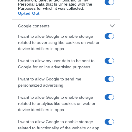
Retention, Sale, and/or Sharing of my
Personal Data that Is Unrelated with the
Purposes for which it was collected.
Opted Out
Google consents
I want to allow Google to enable storage
related to advertising like cookies on web or
device identifiers in apps.
I want to allow my user data to be sent to
Google for online advertising purposes.
I want to allow Google to send me
personalized advertising.
I want to allow Google to enable storage
related to analytics like cookies on web or
Biografie
Approfondimenti
device identifiers in apps.
Biografie di oggi
Mappa del sito
Biografie più visitate
Ricorrenze
I want to allow Google to enable storage
Indice dei nomi
Onomastico
related to functionality of the website or app.