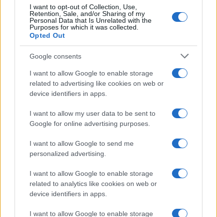
I want to opt-out of Collection, Use,
Retention, Sale, and/or Sharing of my
Personal Data that Is Unrelated with the
Purposes for which it was collected.
Opted Out
Google consents
I want to allow Google to enable storage
related to advertising like cookies on web or
device identifiers in apps.
I want to allow my user data to be sent to
Google for online advertising purposes.
I want to allow Google to send me
personalized advertising.
I want to allow Google to enable storage
related to analytics like cookies on web or
Biografie
Approfondimenti
device identifiers in apps.
Biografie di oggi
Mappa del sito
Biografie più visitate
Ricorrenze
I want to allow Google to enable storage