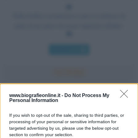
Nulla fortifica un'amicizia come la credenza da
parte di un amico di essere superiore all'altro.
Chi l'ha detto
Accadde oggi
www.biografieonline.it -
Do Not Process My
Personal Information
7 agosto 1974
If you wish to opt-out of the sale, sharing to third parties, or
processing of your personal or sensitive information for
52 ANNI FA
targeted advertising by us, please use the below opt-out
Camminando su una fune, Philippe Petit compie la
section to confirm your selection.