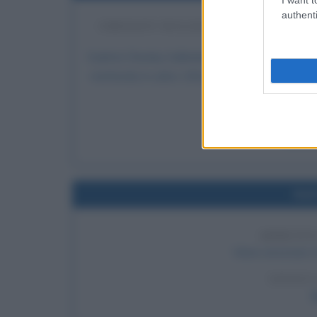
authenti
CHESLEY SULLENBERGER ATTERRA
P
Il pilota Chesley Sullenberger fa ammarare un 
mettendo in salvo 155 persone. L'aereo si tr
stor
LEGGI 
Chesle
Nel
ARRESTO
Viene arrestato i
LEGGI 
T