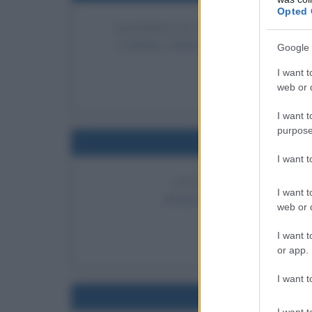
Opted 
RAPIMENTO E UCCISIONE DI 
A Berlino, soldati dei Freikorps rapisc
Google 
LEGGI 
I want t
Ros
web or d
I want t
purpose
Nel
I want 
INCORONAZIONE DI E
I want t
Elisabetta I d'Inghilterra vien
web or d
LEGGI 
I want t
E
or app.
I want t
Nel
I want t