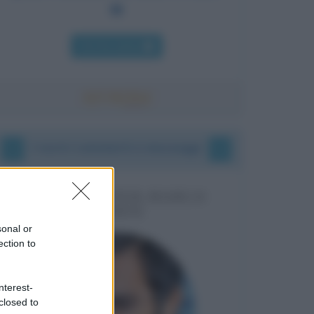
Chi l'ha detto
I vostri commenti e messaggi
MESSAGGI PER MARCO
LIORNI
sonal or
ection to
nterest-
closed to