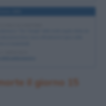
l'anno 1892
LLA PALLACANESTRO
udentesco "The Triangle" delle tredici regole stilate da
ucazione fisica, nasce ufficialmente il gioco della
tro (o basketball).
 L'ARTICOLO
 della pallacanestro
orte il giorno 15