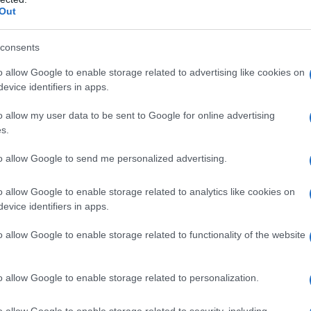
Out
ROSA LUXEMBURG E KARL LIEBKNECHT
ono ed uccidono Rosa Luxemburg e Karl Liebknecht.
consents
LA BIOGRAFIA
o allow Google to enable storage related to advertising like cookies on
a Luxemburg
evice identifiers in apps.
o allow my user data to be sent to Google for online advertising
s.
l'anno 1559
to allow Google to send me personalized advertising.
LISABETTA I D'INGHILTERRA
o allow Google to enable storage related to analytics like cookies on
e incoronata nell'Abbazia di Westminster.
evice identifiers in apps.
LA BIOGRAFIA
o allow Google to enable storage related to functionality of the website
lisabetta I
o allow Google to enable storage related to personalization.
l'anno 2009
o allow Google to enable storage related to security, including