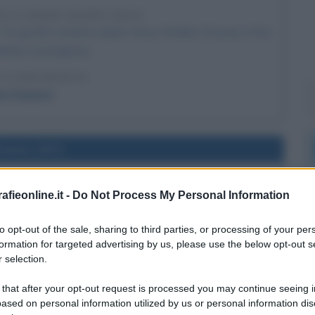
LLA SERIE HAPPY DAYS
ra gli altri renderà celebri Henry Winkler (Fonzie) e Ron
ichie Cunningham).
LA BIOGRAFIA
on Howard
l'anno 1971
DELLA DIGA DI ASSUAN
fieonline.it -
Do Not Process My Personal Information
a di Assuan sul Nilo, in Egitto.
to opt-out of the sale, sharing to third parties, or processing of your per
 L'ARTICOLO
formation for targeted advertising by us, please use the below opt-out s
iga di Assuan
 selection.
 that after your opt-out request is processed you may continue seeing i
ased on personal information utilized by us or personal information dis
l'anno 1970