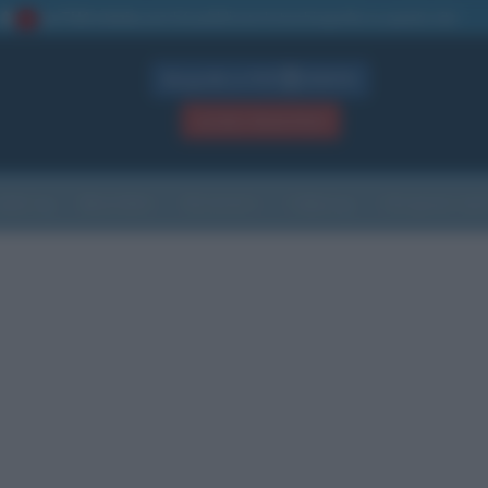
La TUA storia
: perché pubblicare la tua biografia su questo sito
1
Biografie in PDF
GRATIS
ACCEDI / REGISTRATI
Indice
Newsletter
Ricorrenze
Cultura
Che giorno sarà