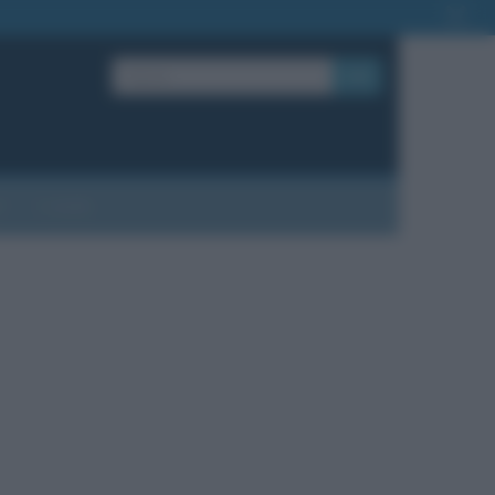
OK
?
Contatti