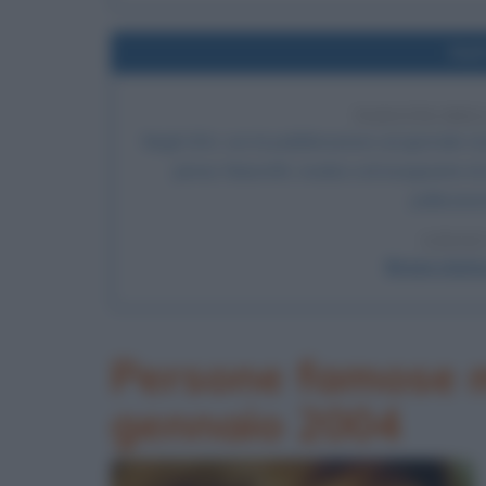
Nel
NASCITA DE
Negli USA, con la pubblicazione sul giornale st
James Naismith, medico ed insegnante di ed
pallacanes
LEGGI
Breve storia
Persone famose m
gennaio 2004