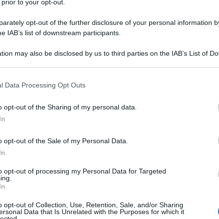
 prior to your opt-out.
A PREMIER DELLA LIBIA
rately opt-out of the further disclosure of your personal information by
he IAB’s list of downstream participants.
proclamato premier della Libia.
LA BIOGRAFIA
tion may also be disclosed by us to third parties on the IAB’s List of 
mar Gheddafi
 that may further disclose it to other third parties.
 that this website/app uses one or more Google services and may gath
l Data Processing Opt Outs
including but not limited to your visit or usage behaviour. You may click 
l'anno 1967
 to Google and its third-party tags to use your data for below specifi
o opt-out of the Sharing of my personal data.
ogle consent section.
In
 SUPER BOWL
o opt-out of the Sale of my Personal Data.
ay Packers sconfiggono i Kansas City Chiefs per 35 a 10.
In
 L'ARTICOLO
to opt-out of processing my Personal Data for Targeted
 football americano
ing.
In
o opt-out of Collection, Use, Retention, Sale, and/or Sharing
l'anno 1919
ersonal Data that Is Unrelated with the Purposes for which it
lected.