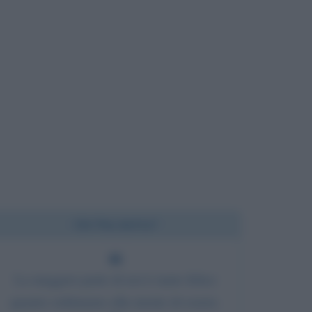
Chi l'ha detto?
La maggior parte di noi è tanto felice
quanto ordiniamo alla mente di essere.