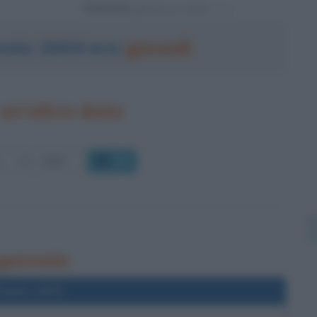
Powered by
nnaio 2004 era
giovedì
un'altra data
OK
 gennaio
l'anno 1974