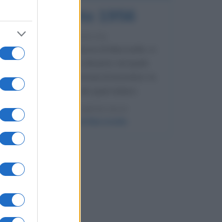
8 agosto 1956
70 ANNI FA
Nella miniera di carbone di Marcinelle, in
Belgio, avviene un disastro nel quale
perdono la vita centinaia di lavoratori, la
maggior parte dei quali italiani.
LEGGI L'ARTICOLO
Il disastro di Marcinelle