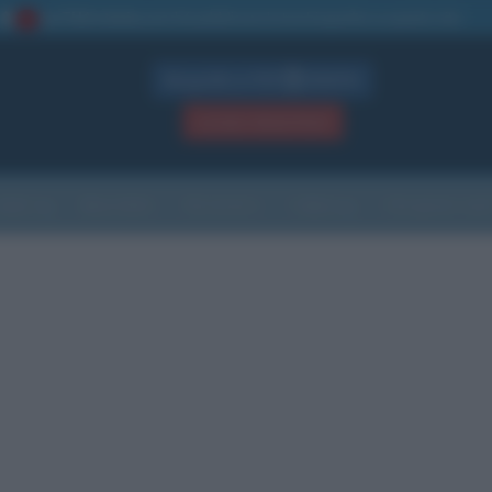
La TUA storia
: perché pubblicare la tua biografia su questo sito
1
Biografie in PDF
GRATIS
ACCEDI / REGISTRATI
Indice
Newsletter
Ricorrenze
Cultura
Che giorno sarà