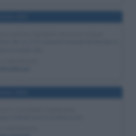
l'anno 1930
Y DA GENOVA TRAMITE SEGNALE RADIO
rconi alle ore 11:03, accende le lampade del Municipio di
ite un segnale radio.
LA BIOGRAFIA
ielmo Marconi
l'anno 1842
ITA E GIUSEPPE GARIBALDI
ppe Garibaldi sposa la brasiliana Anita.
LA BIOGRAFIA
ppe Garibaldi