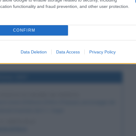
l'anno 1939
cation functionality and fraud prevention, and other user protection.
O DI MUSSOLINI
eriamo che il mondo sia informato sui problemi italiani,
CONFIRM
mano Tunisi, Gibuti, Canale di Suez".
 L'ARTICOLO
Data Deletion
Data Access
Privacy Policy
 Benito Mussolini
l'anno 1937
STATUA IN ONORE DI POPEYE
ua in onore di Braccio di ferro (Popeye), personaggio dei
nimati inventato da E. C. Segar.
 L'ARTICOLO
cio di ferro