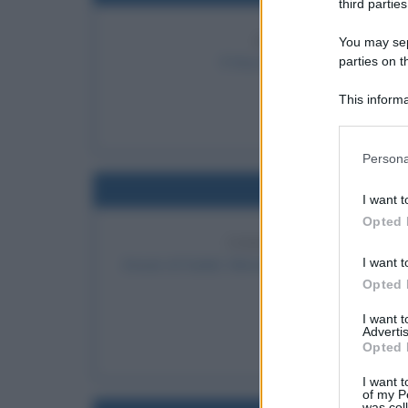
third parties
DIFFUSIONE MOND
You may sepa
parties on t
Il Virus Melissa infetta l'inte
LEGGI
This informa
Fra
Participants
Please note
Persona
information 
Nel
deny consent
I want t
in below Go
Opted 
FIRMA DEL TRATTATO
I want t
Anwar al-Sadat, Menachem Begin e Jimmy Cart
Opted 
I want 
LEGGI 
Advertis
Ji
Opted 
I want t
of my P
was col