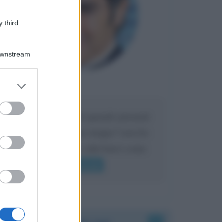
 third
Downstream
er and store
Maria
DA:
to grant or
ed purposes
Caro Liorni perché quando presenti
l'eredità urli sempre troppo? non ho
mai sentito Mike o altri bravi come
lui gridare
Leggi di più
Accadde oggi