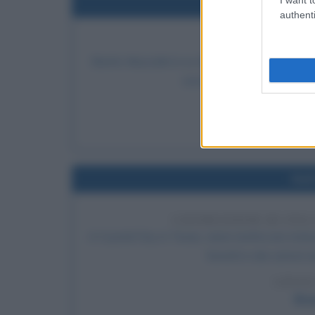
Nel
authenti
DISCORS
Benito Mussolini in un discorso afferma: "Desid
essi hanno un nome: si chia
LEGGI
Frase di
Nel
COSTRUZIONE DI UNA 
A Crystal City, in Texas, viene eretta una stat
fumetti e dei cartoni a
LEGGI
Brac