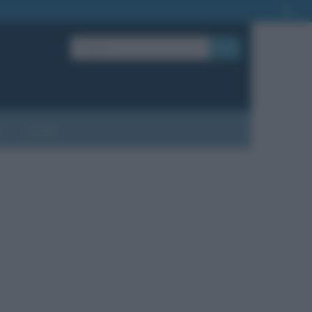
OK
?
Contatti