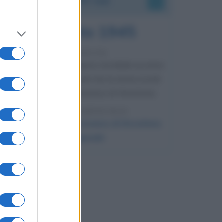
6 agosto 1945
81 ANNI FA
Durante la Seconda guerra mondiale avviene
uno dei più tristi episodi che la storia ricordi:
il bombardamento atomico di Hiroshima.
LEGGI L'ARTICOLO
Il bombardamento atomico di Hiroshima
e Nagasaki