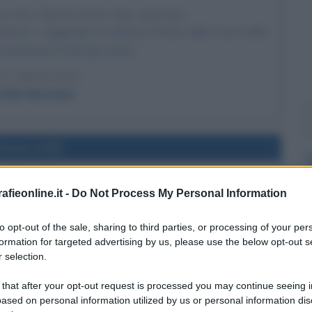
TO PIÙ PROFONDO DEL MONDO
eron - raggiunge, in solitaria, il fondo della Fossa delle
ù profondo di tutti gli oceani.
 L'ARTICOLO
delle Marianne
l'anno 2000
LA PRESIDENZA DELLA RUSSIA
fieonline.it -
Do Not Process My Personal Information
eletto presidente della Russia.
to opt-out of the sale, sharing to third parties, or processing of your per
LA BIOGRAFIA
formation for targeted advertising by us, please use the below opt-out s
dimir Putin
 selection.
 that after your opt-out request is processed you may continue seeing i
ased on personal information utilized by us or personal information dis
l'anno 1999