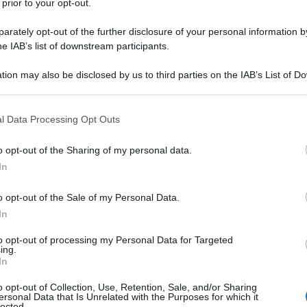
 prior to your opt-out.
IALE DEL VIRUS MELISSA
rately opt-out of the further disclosure of your personal information by
he IAB’s list of downstream participants.
ro sistema mondiale di posta elettronica.
 L'ARTICOLO
tion may also be disclosed by us to third parties on the IAB’s List of 
si sui virus
 that may further disclose it to other third parties.
 that this website/app uses one or more Google services and may gath
l Data Processing Opt Outs
including but not limited to your visit or usage behaviour. You may click 
l'anno 1979
 to Google and its third-party tags to use your data for below specifi
o opt-out of the Sharing of my personal data.
ogle consent section.
In
 DI PACE ISRAELO-EGIZIANO
o opt-out of the Sale of my Personal Data.
er firmano a Washington il Trattato di pace israelo-
In
egiziano.
to opt-out of processing my Personal Data for Targeted
LA BIOGRAFIA
ing.
mmy Carter
In
o opt-out of Collection, Use, Retention, Sale, and/or Sharing
ersonal Data that Is Unrelated with the Purposes for which it
lected.