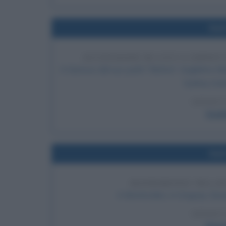
Nel
ACCENSIONE DI LUCI A SIDNE
A Genova, dal suo yacht "Elettra", Guglielmo Ma
Sydney tram
LEGGI 
Gugl
Nel
MATRIMONIO TRA AN
A Montevideo, in Uruguay, Giuse
LEGGI 
Giuse