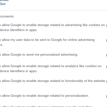
l'anno 1945
Out
TTAGLIA DI IWO JIMA
consents
ma restano sacche di resistenza giapponese.
o allow Google to enable storage related to advertising like cookies on
evice identifiers in apps.
 L'ARTICOLO
lia di Iwo Jima
o allow my user data to be sent to Google for online advertising
s.
to allow Google to send me personalized advertising.
l'anno 1942
o allow Google to enable storage related to analytics like cookies on
CHWITZ DI DONNE DEPORTATE
evice identifiers in apps.
 giungono le prime donne deportate.
o allow Google to enable storage related to functionality of the website
 L'ARTICOLO
uschwitz
o allow Google to enable storage related to personalization.
o allow Google to enable storage related to security, including