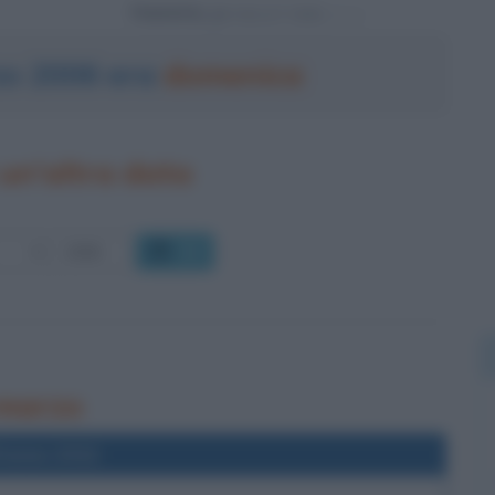
Powered by
zo 2006 era
domenica
un'altra data
OK
 marzo
l'anno 2012