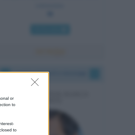
conoscenza.
Chi l'ha detto
I vostri commenti e messaggi
MESSAGGI PER MARCO
sonal or
LIORNI
ection to
nterest-
closed to