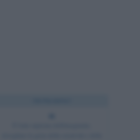
Chi l'ha detto?
È l'arte suprema dell'insegnante,
risvegliare la gioia della creatività e della