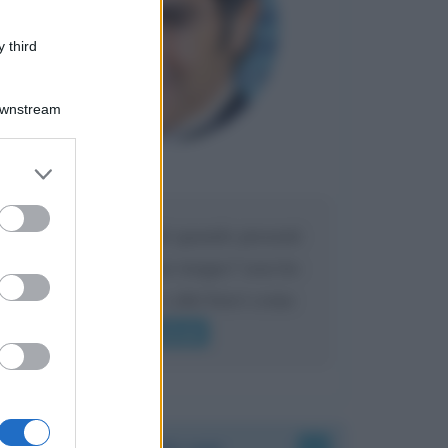
 third
Downstream
er and store
Maria
DA:
to grant or
ed purposes
Caro Liorni perché quando presenti
l'eredità urli sempre troppo? non ho
mai sentito Mike o altri bravi come
lui gridare
Leggi di più
Accadde oggi