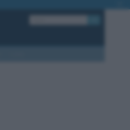
OK
?
Contatti