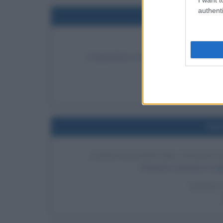
authenti
Nel
CIXI PRENDE
L'imperatrice vedova Cixi prende il poter
LEGGI 
Nel
ASSEGNAZIONE DEL TITOLO D
Il Senato concede a Calig
LEGGI 