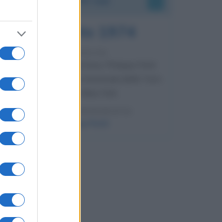
7 agosto 1974
52 ANNI FA
Camminando su una fune, Philippe Petit
compie la sua celebre traversata delle Twin
Towers a New York.
LEGGI LA BIOGRAFIA
Philippe Petit