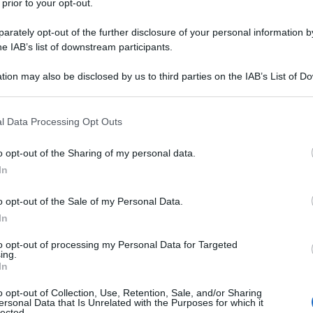
 prior to your opt-out.
 SEYCHELLES NELL'ONU
rately opt-out of the further disclosure of your personal information by
he IAB’s list of downstream participants.
elles entrano nell'ONU.
 L'ARTICOLO
tion may also be disclosed by us to third parties on the IAB’s List of 
 Seychelles
 that may further disclose it to other third parties.
 that this website/app uses one or more Google services and may gath
l Data Processing Opt Outs
including but not limited to your visit or usage behaviour. You may click 
l'anno 1950
 to Google and its third-party tags to use your data for below specifi
o opt-out of the Sharing of my personal data.
ogle consent section.
In
ALL COME SEGRETARIO DELLA DIFESA
o opt-out of the Sale of my Personal Data.
tario della Difesa degli Stati Uniti d'America.
In
LA BIOGRAFIA
to opt-out of processing my Personal Data for Targeted
rge Marshall
ing.
In
o opt-out of Collection, Use, Retention, Sale, and/or Sharing
l'anno 1942
ersonal Data that Is Unrelated with the Purposes for which it
lected.