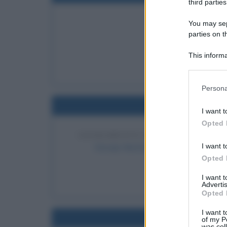
third parties
INGRESSO DELLE
You may sepa
parties on t
Le isole Seych
LEGGI
This informa
Le
Participants
Please note
Persona
information 
Nel
deny consent
I want t
in below Go
Opted 
GIURAMENTO DI GEORGE MARSH
I want t
George Marshall giura come terzo segre
Opted 
LEGGI 
I want 
Geo
Advertis
Opted 
I want t
Nel
of my P
was col