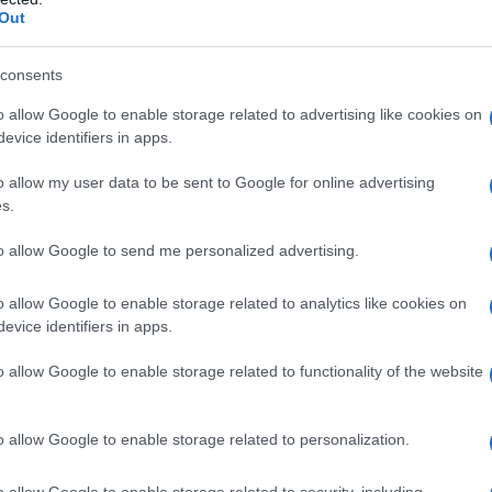
Out
ING B-29 SUPERFORTRESS
bardiere sviluppato dall'azienda Boeing. E' famoso per
consents
nto sul Giappone e per aver inaugurato l'era nucleare.
o allow Google to enable storage related to advertising like cookies on
evice identifiers in apps.
LA BIOGRAFIA
liam Boeing
o allow my user data to be sent to Google for online advertising
s.
to allow Google to send me personalized advertising.
l'anno 1924
o allow Google to enable storage related to analytics like cookies on
TO DELLA PRIMA AUTOSTRADA DEL MONDO
evice identifiers in apps.
'Autostrada dei Laghi, la prima autostrada realizzata al
o allow Google to enable storage related to functionality of the website
mondo.
 L'ARTICOLO
o allow Google to enable storage related to personalization.
iù belle e le più famose del mondo
o allow Google to enable storage related to security, including