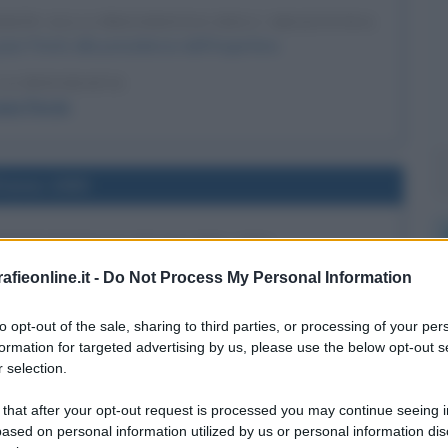
ERÓN ALLA PRESIDENZA DELL'ARGENTINA
uan Perón alla presidenza dell'Argentina.
LA BIOGRAFIA
uan Perón
l'anno 1993
STITUZIONALE RUSSA DEL 1993
rlamento e annulla la costituzione in vigore, innescando
fieonline.it -
Do Not Process My Personal Information
tituzionale russa del 1993.
to opt-out of the sale, sharing to third parties, or processing of your per
LA BIOGRAFIA
formation for targeted advertising by us, please use the below opt-out s
oris Eltsin
 selection.
 that after your opt-out request is processed you may continue seeing i
ased on personal information utilized by us or personal information dis
l'anno 1976