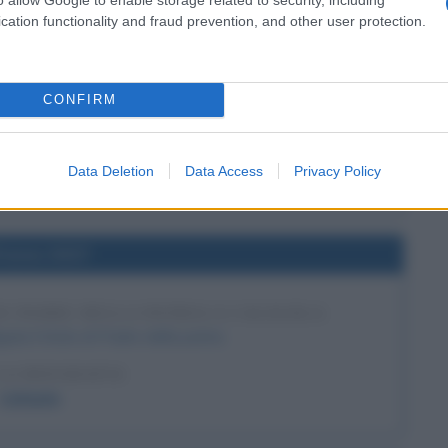
cation functionality and fraud prevention, and other user protection.
l'anno 1898
 IL POTERE IN CINA
CONFIRM
e in Cina e pone fine alla riforma dei cento giorni
LA BIOGRAFIA
Data Deletion
Data Access
Privacy Policy
Cixi
l'anno 0037
I PADRE DELLA PATRIA A CALIGOLA
ola il titolo di Padre della patria.
LA BIOGRAFIA
Caligola