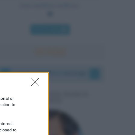
l'arte sarebbero inefficaci.
Chi l'ha detto
I vostri commenti e messaggi
MESSAGGI PER MARCO
sonal or
LIORNI
ection to
nterest-
closed to