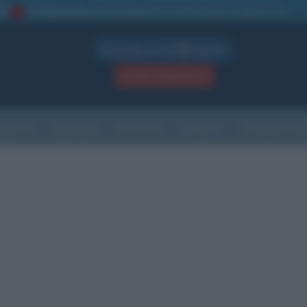
La TUA storia
: perché pubblicare la tua biografia su questo sito
1
Biografie in PDF
GRATIS
ACCEDI / REGISTRATI
Indice
Newsletter
Ricorrenze
Cultura
Che giorno sarà