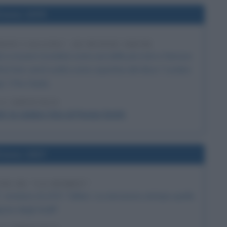
l'anno 1979
DON CALLING", DI PENNIE SMITH
ta a essere ricordata come una delle più note e famose
di la foto verrà scelta come copertina del disco "London
g" (The Clash).
 L'ARTICOLO
): la celebre foto di Pennie Smith
l'anno 1937
NE DE "LO HOBBIT"
 romanzo di J.R.R. Tolkien. La narrazione anticipa quella
gnore degli Anelli".