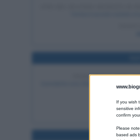
FINE DEL SECONDO MANDATO DI P
Termina il secondo mandato di J
LEGGI 
J
Nel
INIZIO DELLA CRISI CO
Il presidente russo Boris Eltsin sospende il pa
www.biogra
così la Crisi cos
If you wish 
LEGGI 
sensitive in
B
confirm your
Please note
based ads b
Nel