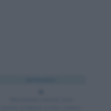
Chi l'ha detto?
Tutta l'umanità è passione; senza
passione, la religione, la storia, i romanzi,