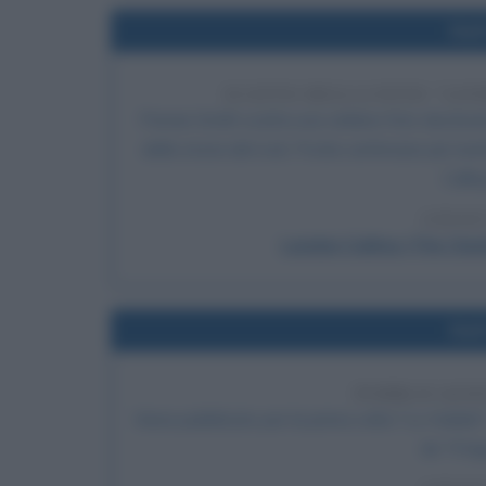
Nel
SCATTO DELLA FOTO "LON
Pennie Smith scatta una celebre foto destina
della storia del rock. Poche settimane più tar
Callin
LEGGI
London Calling (The Clash
Nel
PUBBLICAZIO
Viene pubblicato per la prima volta "Lo Hobbit",
de "Il Si