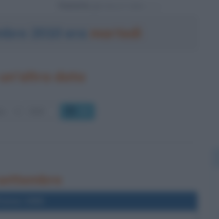
Powered by
embre 2010 era
martedì
un'altra data
OK
 settembre
l'anno 1955