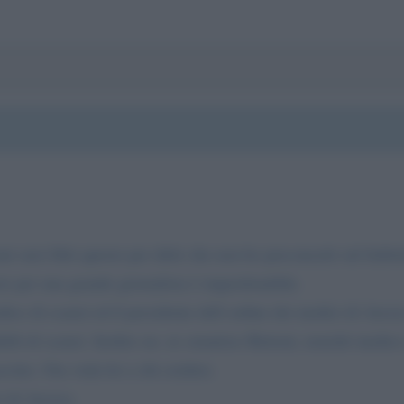
i suoi libri questo per dirle che non ho preconcetti sul furbe
sto per una grande giornalista è imperdonabile.
o di scanzi ed il presidente dell ordine dei medici di Arezzo
bili di scanzi. Inoltre on. ex senatrice Bettoni, nonché medico
cino. Ora veda lei a chi credere.
i di Arezzo.