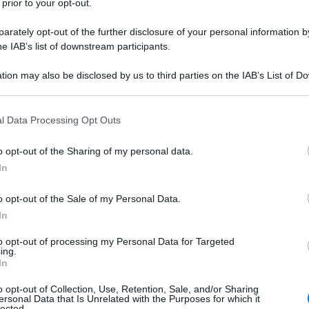
 prior to your opt-out.
rately opt-out of the further disclosure of your personal information by
he IAB’s list of downstream participants.
tion may also be disclosed by us to third parties on the IAB’s List of 
erma nel suo commento il Sig. Giancarlo Narduzzo di Conegl
 that may further disclose it to other third parties.
anale... purtroppo ! Non se ne può più di certe sue domande e d
 that this website/app uses one or more Google services and may gath
l Data Processing Opt Outs
including but not limited to your visit or usage behaviour. You may click 
 to Google and its third-party tags to use your data for below specifi
o opt-out of the Sharing of my personal data.
ogle consent section.
In
o opt-out of the Sale of my Personal Data.
In
to opt-out of processing my Personal Data for Targeted
ing.
DOSE.
In
o opt-out of Collection, Use, Retention, Sale, and/or Sharing
ersonal Data that Is Unrelated with the Purposes for which it
lected.