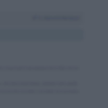
Da:
Giancarlo Narduzzo
tto scanzi però onestamente devo dirle che mi
 che intervistati hanno smentito tutto quello
 in servizio al centro vaccinale, ha assicurato