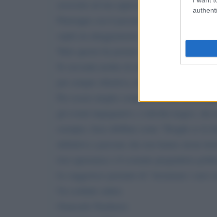
associate ad una apprezzabile sensibilità soci
authenti
Purtroppo con il passare degli anni, forse inv
ospiti un atteggiamento ostile, provocatorio, 
Tutto questo ha portato inevitabilmente ad u
Si circonda inoltre di alcuni ospiti fissi che
pur sempre obiettiva, degli avvenimenti.
Per essere meglio compreso le farò un esempio
gli eventi impegnativi, e talvolta tragici, che
esempio, frasi sibilline come “Draghi ce la 
definitivo a persone che non hanno alcun titol
loro ignoranza o il costante pregiudizio polit
Le suggerisco pertanto di “riesumare i suoi ve
Un cordiale saluto.
Giancarlo Narduzzo