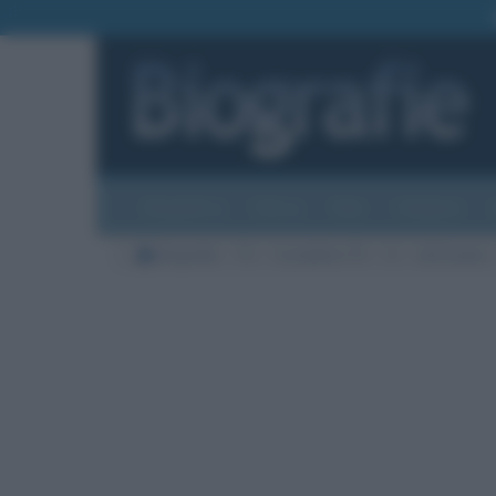
Biografie
Foto
Temi
Categorie
Biografie
TV
Conduttrici TV
G
Lilli Gruber