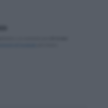
.064
gerimento o un commento per
Lilli Gruber
.
mmenti di Facebook
, più in basso.