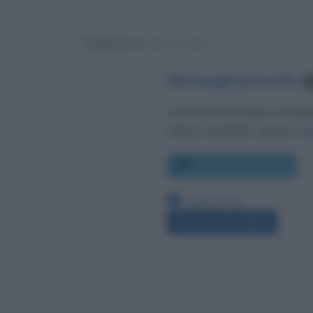
Powered by
Messaggi presenti
:
3
Lascia un messaggio, un sug
Utilizza il pulsante, oppure i
co
Scrivi un messaggio
Leggi anche:
Frasi di Lilli Gruber