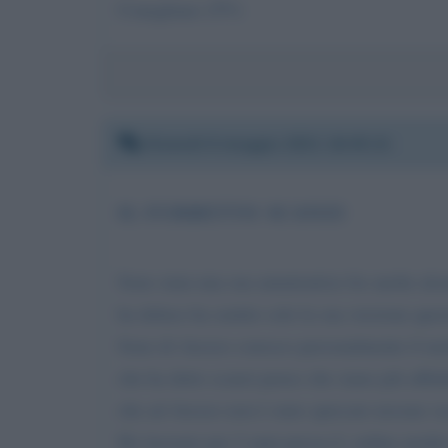
Conegliano (TV)
Giovedì 6 maggio 2021 16:45:21
IL FURBETTO SCANZI
Sono stata una sua ammiratrice ho anche alcun
ha deluso ha sentito solo la sua versione que
Sono di Arezzo conosco personalmente il medic
che ha detto scanzi penso che siano più affida
che ad Arezzo non è stato sprecato nessun vac
Ho lavorato per 2 anni presso L ordine medic