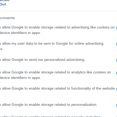
 la seconda dose?
Out
e gli intervalli tra la prima e la seconda dose. Mi sembra che
consents
 ma solo il raggiungimento di numeri. Non è serio.
o allow Google to enable storage related to advertising like cookies on
evice identifiers in apps.
o allow my user data to be sent to Google for online advertising
s.
to allow Google to send me personalized advertising.
o allow Google to enable storage related to analytics like cookies on
evice identifiers in apps.
'OBIETTIVITÀ HA UN VALORE INESTIMABI
o allow Google to enable storage related to functionality of the website
o allow Google to enable storage related to personalization.
molto apprezzate, sono state caratterizzate da uno spirito crit
o allow Google to enable storage related to security, including