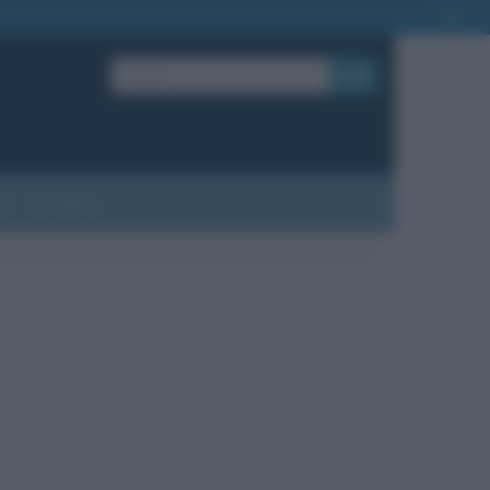
OK
?
Contatti