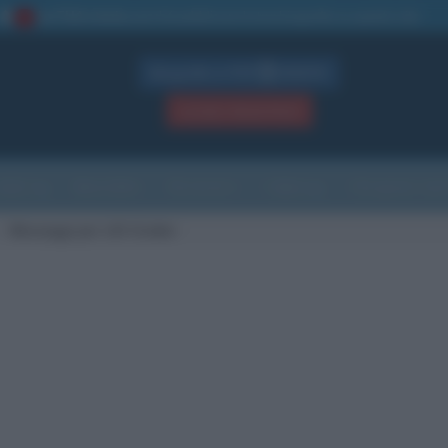
La TUA storia
: perché pubblicare la tua biografia su questo sito
1
Biografie in PDF
GRATIS
ACCEDI / REGISTRATI
Indice
Newsletter
Ricorrenze
Cultura
Che giorno sarà
Messaggi per Lilli Gruber