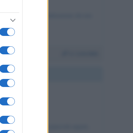
 questa sia una strumentalizzazione che non
Da:
Licia Idda
LE
ico equilibrato e da una piacevole arguzie,