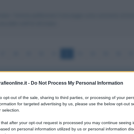
i Gruber. Tuttavia pubblicando il messaggio come commento al testo 
 dello staff di Lilli Gruber.
47
48
49
50
51
52
53
54
55
56
57
fieonline.it -
Do Not Process My Personal Information
sopportabile. Montanari ne ha per tutti... fatelo presidente del
to opt-out of the sale, sharing to third parties, or processing of your per
 ora invitate dj nuovo
Scanzi
il furbetto.
formation for targeted advertising by us, please use the below opt-out s
 selection.
anni non vi seguirò più. Saluti
 that after your opt-out request is processed you may continue seeing i
ased on personal information utilized by us or personal information dis