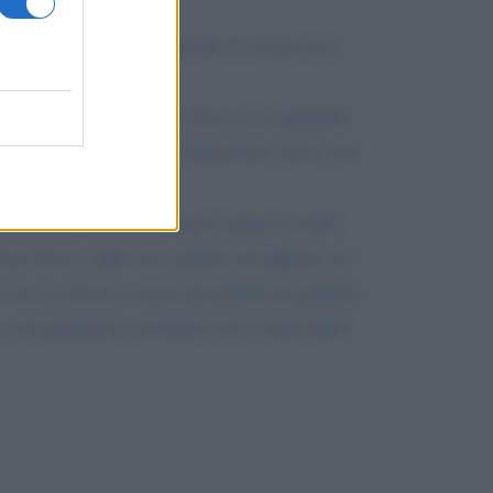
 troppo spesso nei confronti di alcuni suoi
terli in difficoltà.
smissione 8 e ½ di La7 che la sta ospitando.
fattiste più che ad una valutazione critica, ma
i suoi ospiti esprimano come stanno vivendo
iene invece, dopo aver gettato sul tappeto, ad
o secco, deciso e senza preamboli un giudizio
o ad esprimerle, mostrano solo i limiti della