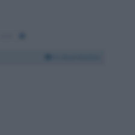
2639
Per:
Mario Giordano