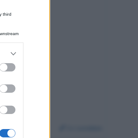
 third
Downstream
er and store
to grant or
ed purposes
a voce stupenda.
Da:
Loredana