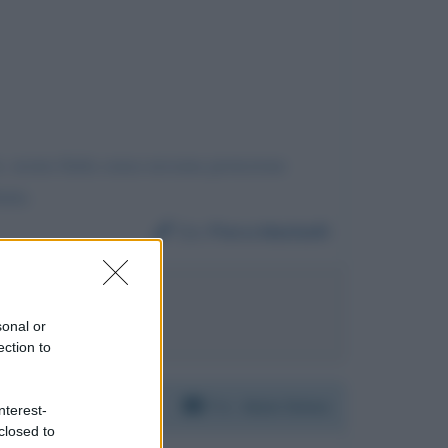
. nostra Italia senza nessuna protezione
alia
Da:
Piera Marbelli
rio Giordano
sonal or
ection to
Per:
Alain Delon
nterest-
closed to