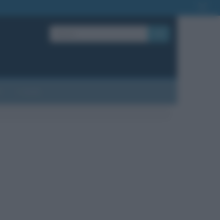
OK
?
Contatti