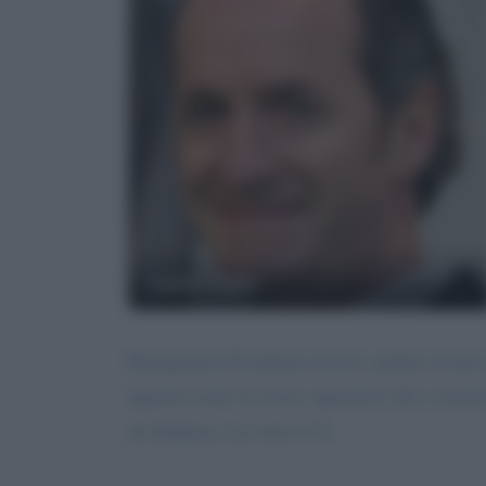
Luca Zaia
Buongiorno Presidente dovevo andare in ferie 
agenzia usare lo stesso operatore che ci portava
mi dispiace così non si fa.