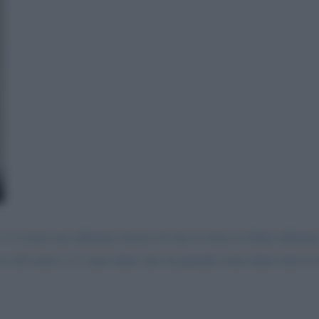
a l’estero ma abbiamo deciso di fare le ferie in Italia abbiamo
 all’estero ci è stato detto che da quando avete detto fate le fe