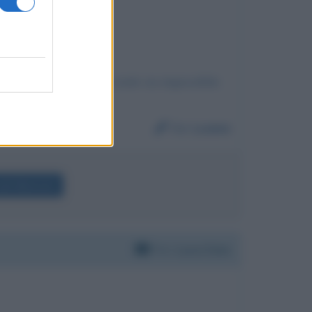
ti, perché incontrarti credo sia impossibile
Da:
Luana
olò Moriconi
Per:
Luca Zaia