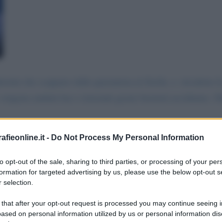
estini che scappano dalla quarantena in Sicilia. e. invadono la
engono multati bar e ristoranti grazie buonisti uccidiamo. l'It
fieonline.it -
Do Not Process My Personal Information
messaggio
La biografia in PDF
Altri commenti per Ma
to opt-out of the sale, sharing to third parties, or processing of your per
formation for targeted advertising by us, please use the below opt-out s
 selection.
 that after your opt-out request is processed you may continue seeing i
ased on personal information utilized by us or personal information dis