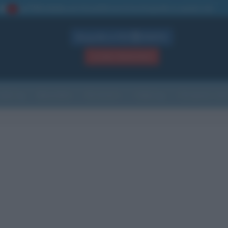
La TUA storia
: perché pubblicare la tua biografia su questo sito
1
Biografie in PDF
GRATIS
ACCEDI / REGISTRATI
Indice
Newsletter
Ricorrenze
Cultura
Che giorno sarà