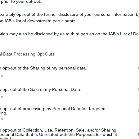
 prior to your opt-out.
rately opt-out of the further disclosure of your personal information by
he IAB’s list of downstream participants.
tion may also be disclosed by us to third parties on the IAB’s List of 
 that may further disclose it to other third parties.
 that this website/app uses one or more Google services and may gath
l Data Processing Opt Outs
including but not limited to your visit or usage behaviour. You may click 
 to Google and its third-party tags to use your data for below specifi
o opt-out of the Sharing of my personal data.
ogle consent section.
In
o opt-out of the Sale of my Personal Data.
In
to opt-out of processing my Personal Data for Targeted
ing.
inciso delle canzoni. Sono bellissime! La mia Romy aveva un
In
o opt-out of Collection, Use, Retention, Sale, and/or Sharing
ersonal Data that Is Unrelated with the Purposes for which it
lected.