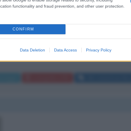
cation functionality and fraud prevention, and other user protection.
CONFIRM
ate a guardare il tuo profilo Instagram 😂 mi piacerebbe sentir
Data Deletion
Data Access
Privacy Policy
messaggio
La biografia in PDF
Altri commenti per Nicc