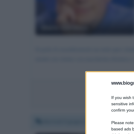
Mario Giordano
Si parla di assembramenti ma tuuti quei cland
mentre noi stiamo con mascherina distanza e v
www.biogra
Invia 
If you wish 
sensitive in
confirm your
Martedì 9 giugno 2020 17:33:48
Please note
based ads b