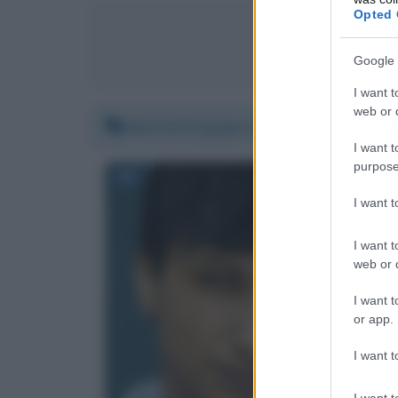
Opted 
C
Google 
I want t
web or d
Martedì 9 giugno 2020 17:21:05
I want t
purpose
I want 
I want t
web or d
I want t
or app.
I want t
I want t