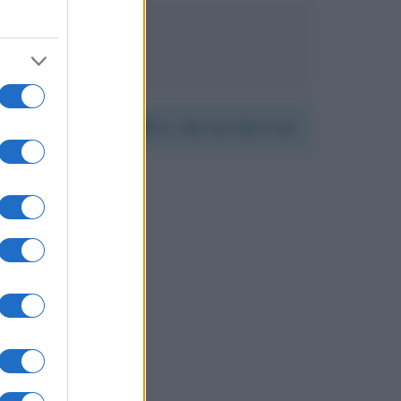
n Delon
Per:
Niccolò Moriconi