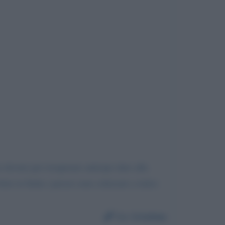
 dovuto per ricuperare anticipo dato alla
rie in Italia i prezzi sono schizzati a rialzo
Da:
Cristina