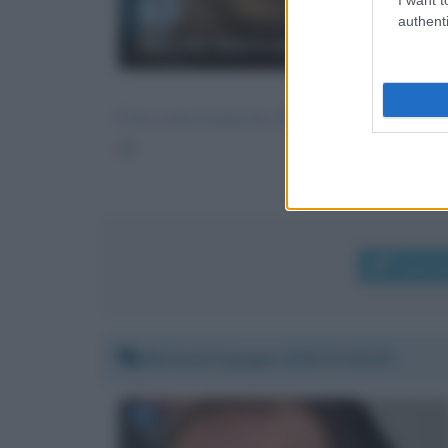
authenti
Niccolò Moriconi
Ciao, sono Luana ho 25 anni, e passo le giorn
😣
Invia 
Martedì 9 giugno 2020 17:20:29