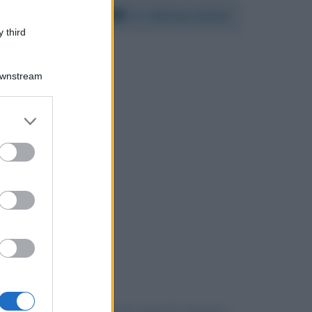
Per:
Matteo Salvini
 third
Downstream
er and store
to grant or
ed purposes
uardano in faccia a nessuno neanche davanti a