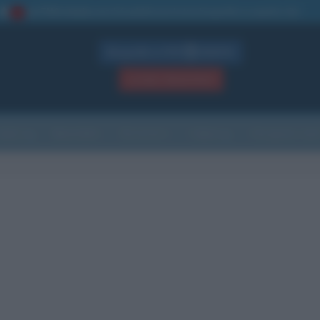
La TUA storia
: perché pubblicare la tua biografia su questo sito
1
Biografie in PDF
GRATIS
ACCEDI / REGISTRATI
Indice
Newsletter
Ricorrenze
Cultura
Che giorno sarà