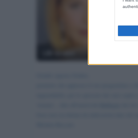
authenti
Lilli Gruber
Gentile signora Gruber,
premetto che apprezzo il suo programma e che 
inguardabili), per lo spessore dei suoi ospiti
'stonata'... dire all'onorevole
Buffagni
che lui 
frase non sia dettata da indicazioni date dal 
Michela Roccato