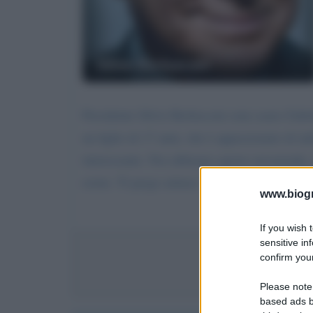
Silvio Berlusconi
Presidente Silvio Berlusconi sono asaro Gabrie
un figlio di 17 anni, che è appassionato di in
interessante. Noi abbiamo aperto un'azienda,
esiste. Ti prego aiutaci. La nostra email é: ---
www.biogra
If you wish 
sensitive in
confirm your
Com
Please note
based ads b