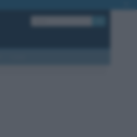
OK
?
Contatti