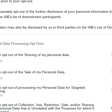
 prior to your opt-out.
rately opt-out of the further disclosure of your personal information by
he IAB’s list of downstream participants.
tion may also be disclosed by us to third parties on the IAB’s List of 
 that may further disclose it to other third parties.
 that this website/app uses one or more Google services and may gath
l Data Processing Opt Outs
including but not limited to your visit or usage behaviour. You may click 
 to Google and its third-party tags to use your data for below specifi
o opt-out of the Sharing of my personal data.
ogle consent section.
In
o opt-out of the Sale of my Personal Data.
In
to opt-out of processing my Personal Data for Targeted
ing.
In
o opt-out of Collection, Use, Retention, Sale, and/or Sharing
ersonal Data that Is Unrelated with the Purposes for which it
 queste persone sono uno scandalo per il nostro paese e non g
lected.