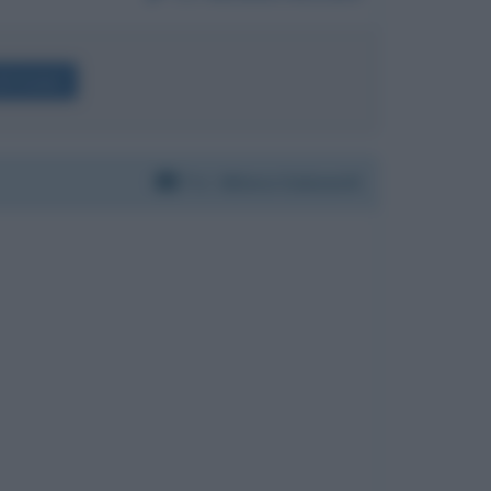
lli Gruber
Per:
Milena Gabanelli