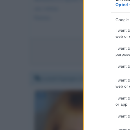
Opted 
una vittima.
Patrizia
Google 
I want t
web or d
I want t
Invia
purpose
I want 
Lunedì 8 giugno 2020 23:42:26
I want t
web or d
I want t
or app.
I want t
I want t