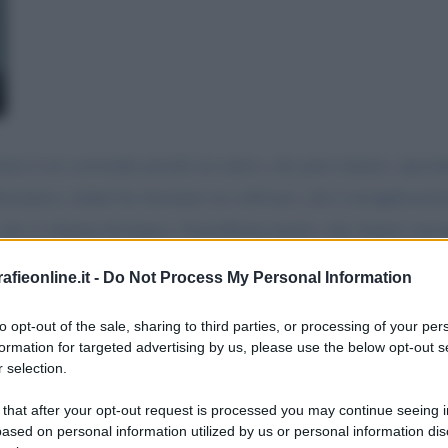
le ti sto scrivendo perché sei unico, che puoi aiutare, specia
formatica, infatti ha inventato un software, che è un'applicazi
 che si chiama devlogics. Il problema nostro, che stiamo cerca
----. E il sito é: mwsoft. xyz.
fieonline.it -
Do Not Process My Personal Information
to opt-out of the sale, sharing to third parties, or processing of your per
formation for targeted advertising by us, please use the below opt-out s
 selection.
menta
La biografia in PDF
Altri commenti per Silvio 
 that after your opt-out request is processed you may continue seeing i
ased on personal information utilized by us or personal information dis