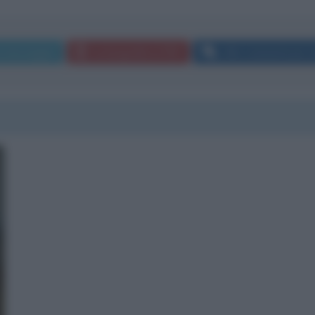
a messaggio
La biografia in PDF
Altri commenti per Li