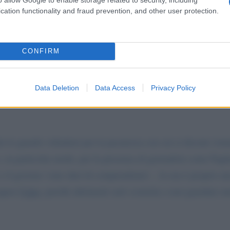
cation functionality and fraud prevention, and other user protection.
CONFIRM
Data Deletion
Data Access
Privacy Policy
lo guardo volentieri per la pacatezza con cui si discute (orma
 e, in particolar modo, per la presenza di giornalisti come Pagl
e il governo 'sono duri di comprendonio'... la sua è proprio un
signor
Cairo
, perchè altrimenti sarò costretta a non guardare 