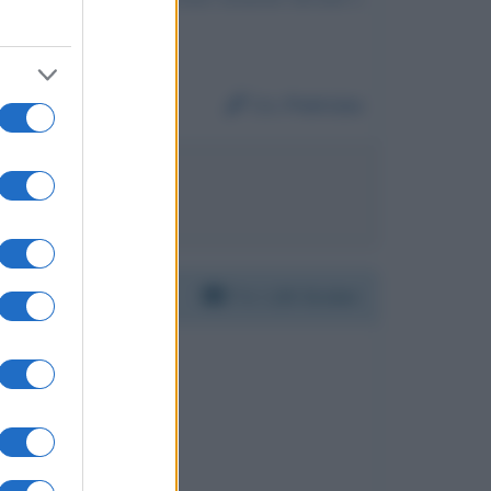
Da:
Patrizia
teo Salvini
Per:
Lilli Gruber