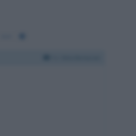
2643
Per:
Silvio Berlusconi