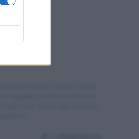
i altri programmi per i toni sono diventati
iaro e
Travaglio
, ma questa sera l'ho trovata
a caduta di stile. Peccato! Spero che questa
nemmeno lei!
Da:
Michela Roccato