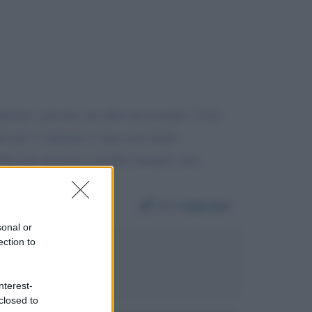
lmente i giovani, per dare un avvenire. Io ho
one per i computer, é una cosa molto
ndo uno sponsor, a livello europeo, non
Da:
Gabriele
sonal or
ection to
Berlusconi
nterest-
closed to