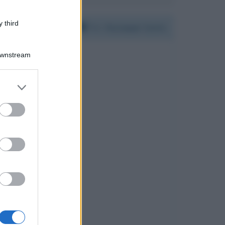
 third
Per:
Giuseppe Conte
Downstream
er and store
to grant or
ed purposes