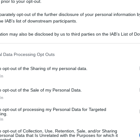
 prior to your opt-out.
rately opt-out of the further disclosure of your personal information by
he IAB’s list of downstream participants.
tion may also be disclosed by us to third parties on the IAB’s List of 
 that may further disclose it to other third parties.
 that this website/app uses one or more Google services and may gath
l Data Processing Opt Outs
including but not limited to your visit or usage behaviour. You may click 
 to Google and its third-party tags to use your data for below specifi
o opt-out of the Sharing of my personal data.
ogle consent section.
In
o opt-out of the Sale of my Personal Data.
In
to opt-out of processing my Personal Data for Targeted
ing.
In
o opt-out of Collection, Use, Retention, Sale, and/or Sharing
ersonal Data that Is Unrelated with the Purposes for which it
lected.