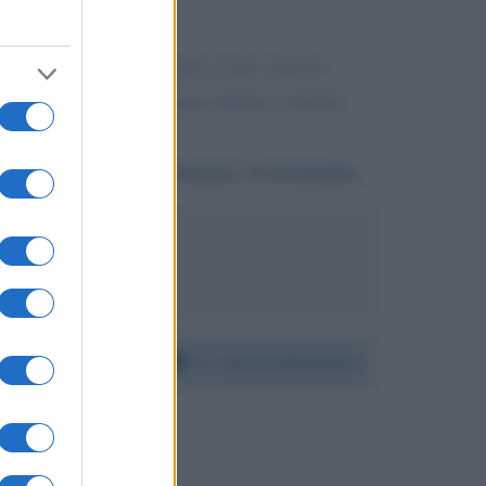
 proteggere) quindi chiedo se per cortesia
ora in emergenza... Grazie infinite e distinti
Da:
Alessia Trevisanello
useppe Conte
Per:
Enrico Mentana