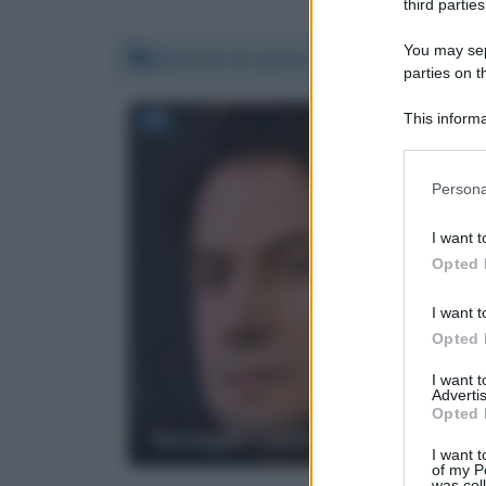
third parties
You may sepa
Martedì 14 aprile 2020 11:31:36
parties on t
This informa
Participants
Please note
Persona
information 
deny consent
I want t
in below Go
Opted 
I want t
Opted 
I want 
Advertis
Opted 
Giuseppe Conte
I want t
of my P
was col