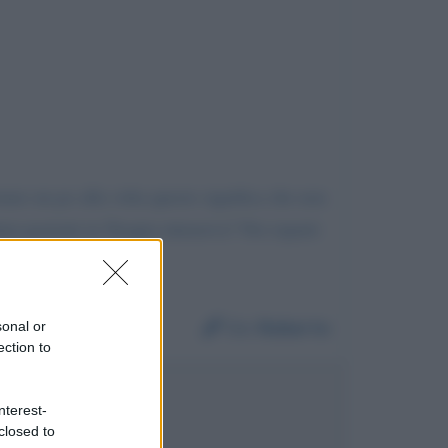
tano un po alla volta questo significa che non
mi pazienti in Terapia intensiva? Nei reparti
Da:
Roberto
sonal or
ection to
Luca Zaia
nterest-
closed to