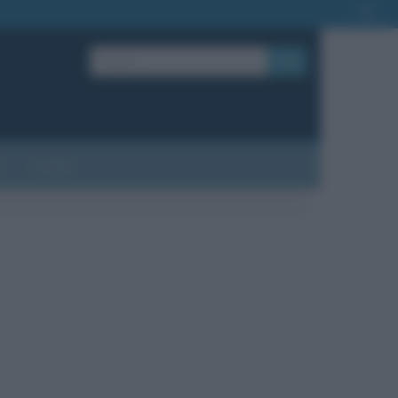
OK
?
Contatti