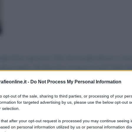
oppo elenca ogni giorno. Dato che le terapie intensive si svuo
 questo reparto. Ma allora dove avvengono le morti? Negli ulti
fieonline.it -
Do Not Process My Personal Information
to opt-out of the sale, sharing to third parties, or processing of your per
formation for targeted advertising by us, please use the below opt-out s
 selection.
ia messaggio
La biografia in PDF
Altri commenti per 
 that after your opt-out request is processed you may continue seeing i
ased on personal information utilized by us or personal information dis