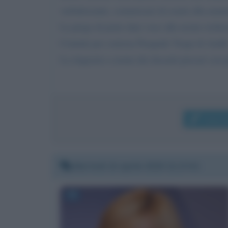
verbalizzante, commissari di esami alla matur
La prego di poter dare voce alle nostre richies
Contatti per cortesia Pasquale Vespa di Andll
La ringrazio a nome dei docenti precari con p
Invia 
Martedì 14 aprile 2020 11:17:41