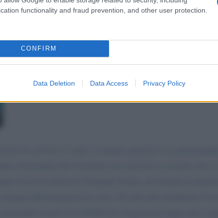
cation functionality and fraud prevention, and other user protection.
CONFIRM
Data Deletion
Data Access
Privacy Policy
mesi di servizio (7 anni). L'attuale ministra ci sta proponendo
ato, Fratoianni, De Cristofaro) un concorso a crocette che ci
amite il nostro portavoce Pasquale Vespa, ma domani il minist
za ritegno dell'emergenza in corso. Da più anni chiediamo di es
amo portando avanti con la DAD ora, l'esperienza degli anni, es