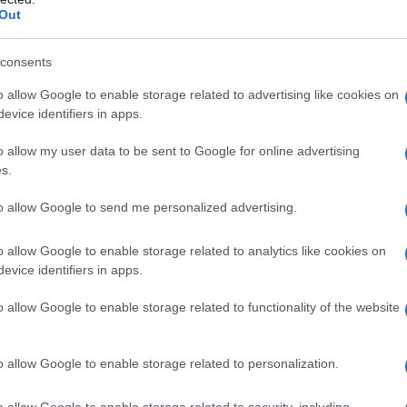
Out
zzativo per i nostri figli è un dramma (scuole chiuse, nonni da
consents
nari (anche per chi li ha già presi) perché la situazione è anc
o allow Google to enable storage related to advertising like cookies on
evice identifiers in apps.
o allow my user data to be sent to Google for online advertising
s.
to allow Google to send me personalized advertising.
messaggio
La biografia in PDF
Altri commenti per Gi
o allow Google to enable storage related to analytics like cookies on
evice identifiers in apps.
o allow Google to enable storage related to functionality of the website
o allow Google to enable storage related to personalization.
o allow Google to enable storage related to security, including