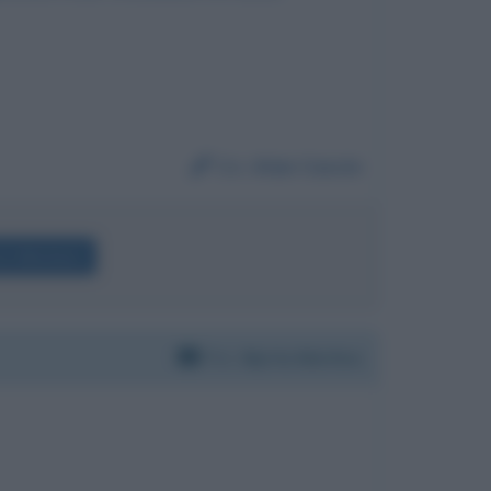
Da:
Alan Caccin
rico Mentana
Per:
Myrta Merlino