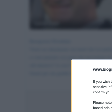
Luca Zaia
Buongiorno Presidente
Vorrei un chiarimento sui morti che Lei purtr
ci sono pazienti cosi gravi che necessitano di
sub intensivi? A casa? Nelle case di riposo?
www.biogra
Grazie per sua gentile risposta Roberto
If you wish 
sensitive in
confirm your
Inv
Please note
based ads b