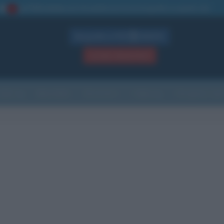
La TUA storia
: perché pubblicare la tua biografia su questo sito
1
Biografie in PDF
GRATIS
ACCEDI / REGISTRATI
Indice
Newsletter
Ricorrenze
Cultura
Che giorno sarà