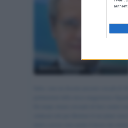
authenti
Enrico Mentana
Salve, sono un docente precario con più di 36 
parlamentari della stessa maggioranza (Sgamb
Da tempo stiamo cercando di farci sentire tr
sindacati solo per illustrare il suo piano sen
titoli e servizi visto anche il lavoro che sti