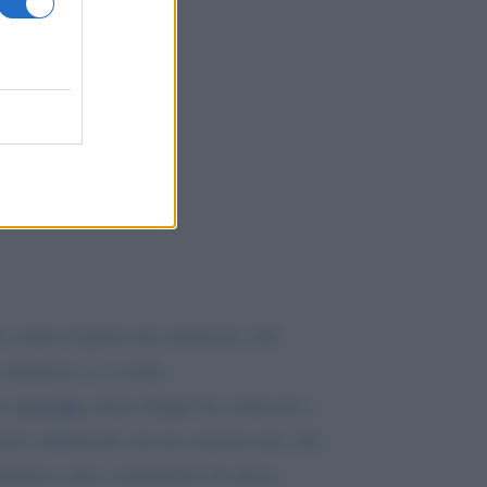
 contro il parere dei sindacati e dei
 sminuisce e ci esoda.
ro
Azzolina
senza ritegno ha convocato i
sere stabilizzati con un concorso per soli
perienza come coordinatori di classe,