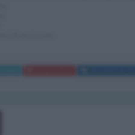
ità.
te.
.
iù di 36 mesi di servizio.
messaggio
La biografia in PDF
Altri commenti per En