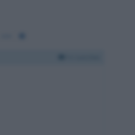
3099
Per:
Luca Zaia