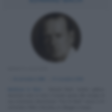
MEDICO GALLESE
α
24 settembre
1886
ω
27 novembre
1936
Medicina in fiore
Edward Bach, medico gallese
diventato noto in tutto il mondo grazie alla terapia di
sua invenzione denominata "Fiori di Bach" nasce il 24
settembre 1886 a Moseley, un villaggio a cinque...