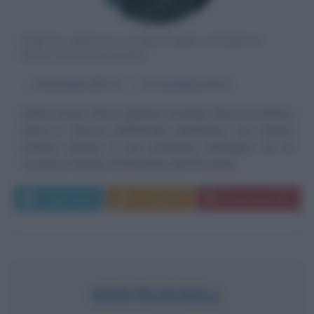
POETA LIRICO E SCRITTORE SATIRICO
DELL'ANTICA ROMA
α
8 dicembre
65 A.C.
ω
27 novembre
8 A.C.
Quinto Orazio Flacco (Quintus Horatius Flaccus in latino)
nasce a Venosa (nell'attuale Basilicata), una colonia
romana situata in una posizione strategica tra la
Lucania e l'Apulia, l'8 dicembre del 65 avanti...
Leggi di più
Commenta
Download PDF
KEN RUSSELL