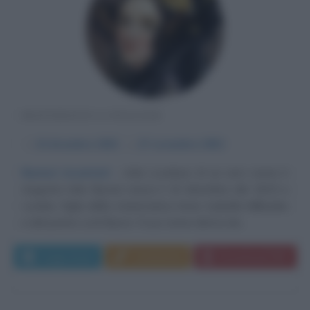
MATEMATICA INGLESE
α
10 dicembre
1815
ω
27 novembre
1852
Numeri incantati
Ada Lovelace (il cui vero nome è
Augusta Ada Byron) nasce il 10 dicembre del 1815 a
Londra, figlia della matematica Anne Isabella Milbanke
e del poeta Lord Byron. Il suo nome deriva da...
Leggi di più
Commenta
Download PDF