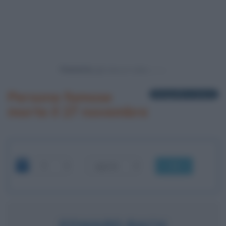
Powered by
Persone famose
6 biografie in elenco
morte il 27 novembre
OK
EDWARD BACH