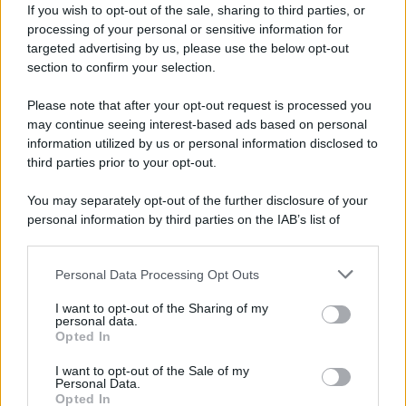
If you wish to opt-out of the sale, sharing to third parties, or
Dopo l'attacco alla città giapponese di Hiroshima
processing of your personal or sensitive information for
avvenuto tre giorni prima, gli Stati Uniti sganciano
targeted advertising by us, please use the below opt-out
un'altra bomba atomica radendo al suolo la città di
section to confirm your selection.
Nagasaki.
Please note that after your opt-out request is processed you
LEGGI L'ARTICOLO
may continue seeing interest-based ads based on personal
Il bombardamento atomico di Hiroshima e
information utilized by us or personal information disclosed to
Nagasaki
third parties prior to your opt-out.
You may separately opt-out of the further disclosure of your
personal information by third parties on the IAB’s list of
downstream participants.
Personal Data Processing Opt Outs
This information may also be disclosed by us to third parties
on the IAB’s List of Downstream Participants that may further
I want to opt-out of the Sharing of my
disclose it to other third parties.
personal data.
Opted In
Please note that this website/app uses one or more Google
RICEVI GLI AGGIORNAMENTI
services and may gather and store information including but
I want to opt-out of the Sale of my
Personal Data.
not limited to your visit or usage behaviour. You may click to
Opted In
grant or deny consent to Google and its third-party tags to