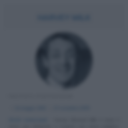
HARVEY MILK
POLITICO STATUNITENSE
α
22 maggio
1930
ω
27 novembre
1978
Diritti maturandi
Harvey Bernard Milk è stato il
primo gay dichiarato a ricoprire una carica pubblica,