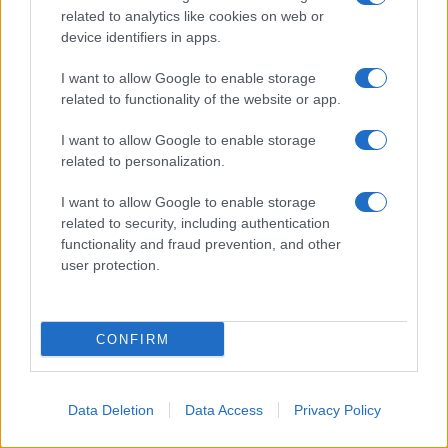
related to analytics like cookies on web or
Biografie
Approfondimenti
device identifiers in apps.
Biografie di oggi
Mappa del sito
Biografie più visitate
Ricorrenze
I want to allow Google to enable storage
Indice dei nomi
Onomastico
related to functionality of the website or app.
Foto di personaggi famosi
Che giorno era?
Categorie
Che giorno sarà?
I want to allow Google to enable storage
Temi
Cultura
related to personalization.
Servizi
I want to allow Google to enable storage
Pubblica la tua biografia
related to security, including authentication
functionality and fraud prevention, and other
Privacy Policy
user protection.
Cookie Policy
Preferenze Privacy
Contatti
CONFIRM
Biografieonline.it © 2003-2025 • Riproduzione dei testi consentita citando la fonte
Creative Commons
come da Licenza
• Nota: come Affiliato Amazon, il sito
Pubblicità
ricava commissioni sugli acquisti idonei. •
Data Deletion
Data Access
Privacy Policy