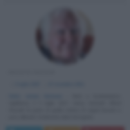
REGISTA INGLESE
α
3 luglio
1927
ω
27 novembre
2011
Deliri, visioni, fantasie
Nato a Southampton,
Inghilterra, il 3 luglio 1927, Henry Kenneth Alfred
Russell, fa parte di quella schiera di registi bizzarri e
poco allineati, totalmente alieni da logiche...