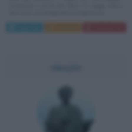
assassinato a soli 49 anni. Nato il 22 maggio 1930 a
New York in una famiglia ebrea di origini lituane,...
Leggi di più
Commenta
Download PDF
ORAZIO