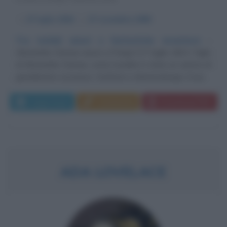
α
27 luglio
1824
ω
27 novembre
1895
Tra torbidi amori e fantastiche avventure
Alexandre Dumas nasce a Parigi il 27 luglio 1824. Figlio
di Alexandre Dumas, come il padre è stato un autore di
grandissimo successo. Scrittore e drammaturgo, il suo...
Leggi di più
Commenta
Download PDF
ADA LOVELACE