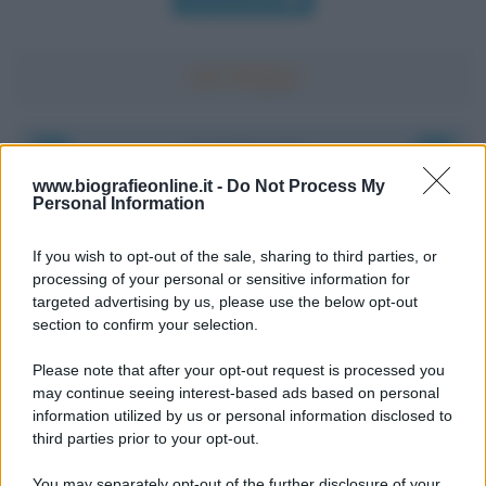
Accadde oggi
www.biografieonline.it -
Do Not Process My
Personal Information
8 agosto 1956
If you wish to opt-out of the sale, sharing to third parties, or
70 ANNI FA
processing of your personal or sensitive information for
Nella miniera di carbone di Marcinelle, in Belgio,
targeted advertising by us, please use the below opt-out
avviene un disastro nel quale perdono la vita
section to confirm your selection.
centinaia di lavoratori, la maggior parte dei quali
Please note that after your opt-out request is processed you
italiani.
may continue seeing interest-based ads based on personal
LEGGI L'ARTICOLO
information utilized by us or personal information disclosed to
Il disastro di Marcinelle
third parties prior to your opt-out.
You may separately opt-out of the further disclosure of your