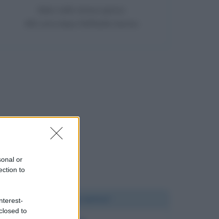
Nato nello stesso giorno
481 anni dopo Raffaello Sanzio
sonal or
ection to
Chi l'ha detto?
nterest-
closed to