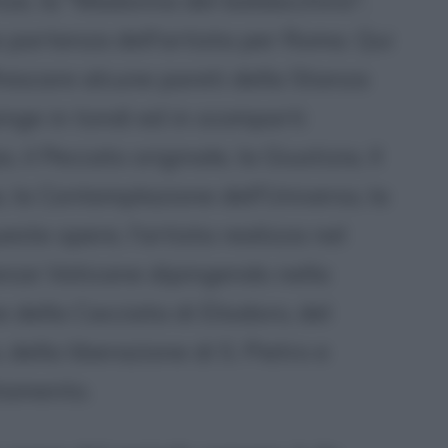
nze, la "Madonna del baldacchino",
 partenza dell'artista per Roma. Qui
affrescare alcune pareti della Stanza
pinge in tondi ed in scomparti
 il Peccato originale, la Giustizia, Il
a, la Contemplazione dell'Universo, la
ste opere, l'artista realizza nel
anze Vaticane dipingendo nella
 della Cacciata di Eliodoro, del
della liberazione di S. Pietro e
stamento.