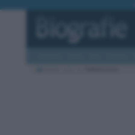
Biografie
Foto
Temi
Categorie
Biografie
Arte
S
Raffaello Sanzio