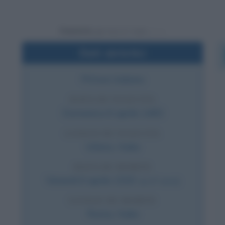
Powered by
Dati sintetici
Pittore italiano
DATA DI NASCITA
Domenica
6 aprile
1483
LUOGO DI NASCITA
Urbino
,
Italia
DATA DI MORTE
Venerdì
6 aprile
1520
(a 37 anni)
LUOGO DI MORTE
Roma
,
Italia