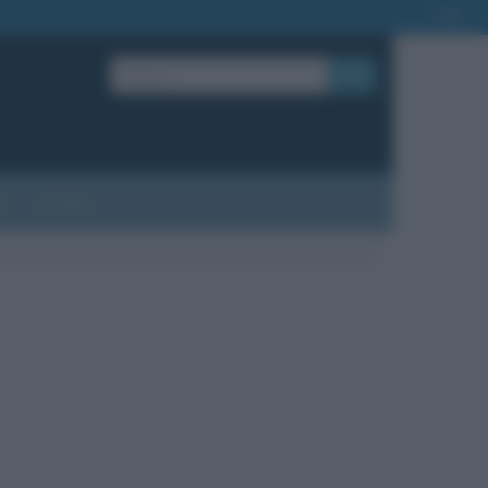
OK
?
Contatti