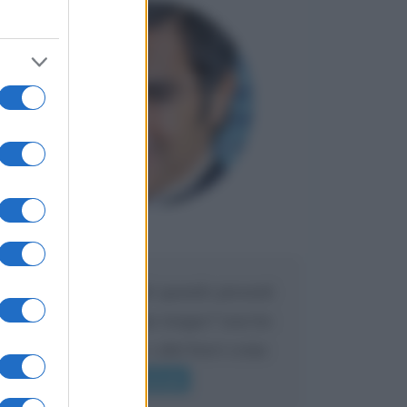
Maria
DA:
Caro Liorni perché quando presenti
l'eredità urli sempre troppo? non ho
mai sentito Mike o altri bravi come
lui gridare
Leggi di più