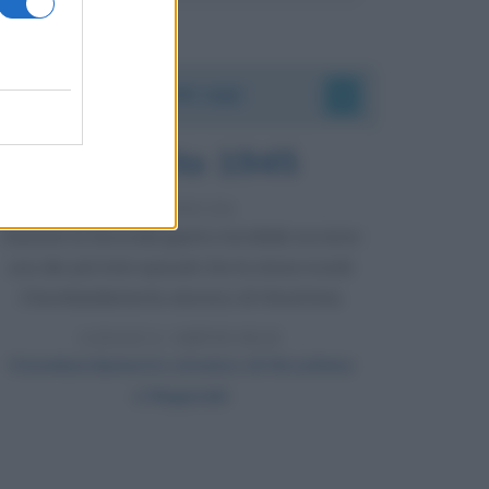
Accadde oggi
6 agosto 1945
81 ANNI FA
Durante la Seconda guerra mondiale avviene
uno dei più tristi episodi che la storia ricordi:
il bombardamento atomico di Hiroshima.
LEGGI L'ARTICOLO
Il bombardamento atomico di Hiroshima
e Nagasaki