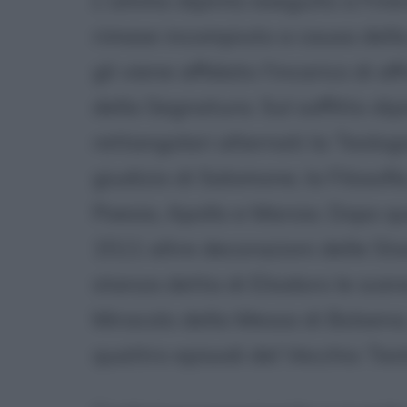
L'ultimo dipinto eseguito a Fire
rimase incompiuto a causa della
gli viene affidato l'incarico di 
della Segnatura. Sul soffitto di
rettangolari alternati la Teologia,
giudizio di Salomone, la Filosofi
Poesia, Apollo e Marsia. Dopo que
1511 altre decorazioni delle St
stanza detta di Eliodoro le scene
Miracolo della Messa di Bolsena, 
quattro episodi del Vecchio Te