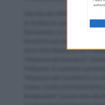
authenti
Alla fine del 1504 Raffaello si r
di studiare le opere di Leonard
Bartolomeo. La sua evoluzione a
fiorentino può essere ripercorsa
tema della Madonna con il Bamb
"Madonna del Granduca" mentre
l'influenza di Leonardo (ad esemp
"Madonna del Cardellino"). Lo st
invece, risulta particolarmente
Bridgewater" (conservata alla N