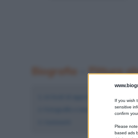
Biografia
•
Pittura al
www.biogra
Articoli di approfondimento su alc
If you wish 
sensitive in
Fotografie e immagini
confirm your
Commenti
Please note
based ads b