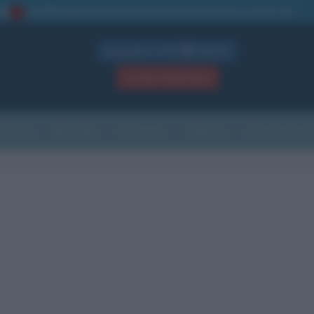
La TUA storia
: perché pubblicare la tua biografia su questo sito
1
Biografie in PDF
GRATIS
ACCEDI / REGISTRATI
Indice
Newsletter
Ricorrenze
Cultura
Che giorno sarà