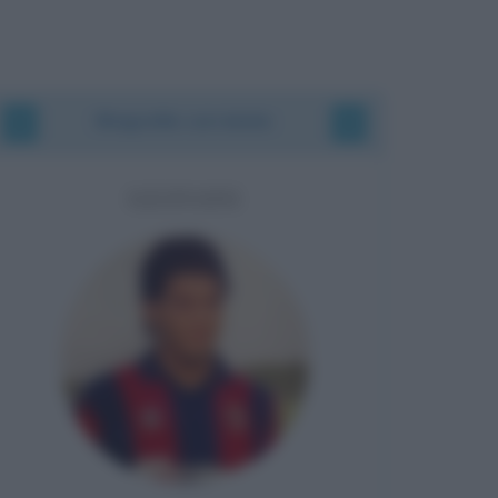
Biografie correlate
GEOVANI