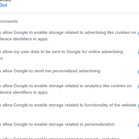
Out
 e la "Crocifissione" della National
consents
o allow Google to enable storage related to advertising like cookies on
evice identifiers in apps.
a influenze tipicamente umbre della
o allow my user data to be sent to Google for online advertising
ricchio
, pur denotandosi già un
s.
motivi dei maestri per tendere a una
to allow Google to send me personalized advertising.
lla costruzione delle figure.
o allow Google to enable storage related to analytics like cookies on
evice identifiers in apps.
ta concezione costruttiva è lo
o allow Google to enable storage related to functionality of the website
nella pinacoteca milanese di Brera),
oristico e compositivo dell'architettura
o allow Google to enable storage related to personalization.
artista già profondamente capace.
o allow Google to enable storage related to security, including