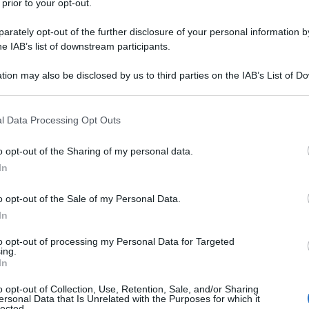
 prior to your opt-out.
ino nel 1483. Probabile allievo del
rately opt-out of the further disclosure of your personal information by
to del
Perugino
, si affermò ben presto
he IAB’s list of downstream participants.
ati, nonostante la giovane età. In
tion may also be disclosed by us to third parties on the IAB’s List of 
 that may further disclose it to other third parties.
 vera e propria scuola pittorica che
 that this website/app uses one or more Google services and may gath
l Data Processing Opt Outs
te, tanto che si può dire porterà
including but not limited to your visit or usage behaviour. You may click 
 to Google and its third-party tags to use your data for below specifi
o opt-out of the Sharing of my personal data.
osfera creatasi in quel luogo,
ogle consent section.
In
 linfa creativa.
o opt-out of the Sale of my Personal Data.
In
no da ricordare il "
Sogno del
to opt-out of processing my Personal Data for Targeted
à di Castello, la tavola andata perduta
ing.
In
da Tolentino, la "Resurrezione del
o opt-out of Collection, Use, Retention, Sale, and/or Sharing
ersonal Data that Is Unrelated with the Purposes for which it
503, la "Incoronazione della Vergine"
lected.