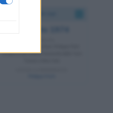
Accadde oggi
7 agosto 1974
52 ANNI FA
Camminando su una fune, Philippe Petit
compie la sua celebre traversata delle Twin
Towers a New York.
LEGGI LA BIOGRAFIA
Philippe Petit