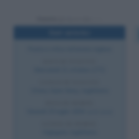
Powered by
Dati sintetici
Poeta e critico letterario inglese
DATA DI NASCITA
Mercoledì
21 ottobre
1772
LUOGO DI NASCITA
Ottery Saint Mary
,
Inghilterra
DATA DI MORTE
Venerdì
25 luglio
1834
(a 61 anni)
LUOGO DI MORTE
Highgate
,
Inghilterra