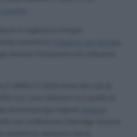
. Lessing
.
duce in inglese la trilogia
poeta romantico
Friedrich von Schiller
.
ge diviene l'interprete più influente
 il 1808 e il 1819 tiene dei cicli di
ia; tra i suoi obiettivi vi è quello di
ande drammaturgo inglese
William
nelle sue conferenze Coleridge mostra
dialettica, elementi che lo