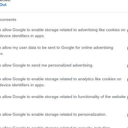
Out
ortogallo mentre Coleridge rimane in
consents
e conferenze. Nel 1796 pubblica varie
o allow Google to enable storage related to advertising like cookies on
evice identifiers in apps.
dge aveva conosciuto il poeta
o allow my user data to be sent to Google for online advertising
ale nasce un'amicizia che durerà tutta
s.
pubblicano un libro di poesie intitolato
to allow Google to send me personalized advertising.
miliare della poesia nella letteratura
o allow Google to enable storage related to analytics like cookies on
prime grandi lavori della scuola
evice identifiers in apps.
llata del vecchio marinaio" (The
o allow Google to enable storage related to functionality of the website
o allow Google to enable storage related to personalization.
tra i più produttivi della vita artistica
o allow Google to enable storage related to security, including