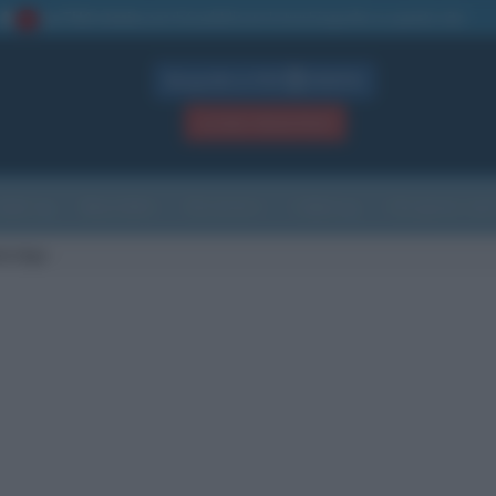
La TUA storia
: perché pubblicare la tua biografia su questo sito
1
Biografie in PDF
GRATIS
ACCEDI / REGISTRATI
Indice
Newsletter
Ricorrenze
Cultura
Che giorno sarà
eridge