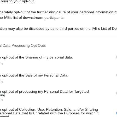
 prior to your opt-out.
 interrompe presto gli studi per
rately opt-out of the further disclosure of your personal information by
he IAB’s list of downstream participants.
ragoni luminosi. Viene riammesso a
tion may also be disclosed by us to third parties on the IAB’s List of 
 incontra il poeta Robert Southey
 that may further disclose it to other third parties.
in modo particolare. Coleridge
 that this website/app uses one or more Google services and may gath
l Data Processing Opt Outs
including but not limited to your visit or usage behaviour. You may click 
o. I due tentano di creare una
 to Google and its third-party tags to use your data for below specifi
o opt-out of the Sharing of my personal data.
ogle consent section.
cy", da realizzare in Pennsylvania),
In
cialisti; il fine è il raggiungimento
o opt-out of the Sale of my Personal Data.
In
ppo economico equo per tutti. Il
to opt-out of processing my Personal Data for Targeted
nato. Dalla loro amicizia nascerà
ing.
In
versi, "The fall of Robenspierre"
o opt-out of Collection, Use, Retention, Sale, and/or Sharing
ersonal Data that Is Unrelated with the Purposes for which it
lected.