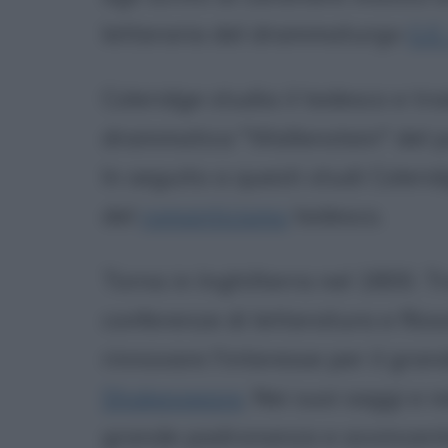
letteraria del drammaturgo
G.E
Coleridge studia il tedesco e tra
drammatica "Wallenstein" del 
In seguito a questi studi Colerid
del
romanticismo
tedesco.
Torna in Inghilterra nel 1800. Tra
conferenze di letteratura e filosof
rinnovare l'interesse per il gr
Shakespeare
. Nei suoi saggi e 
grande padronanza e avvincente 