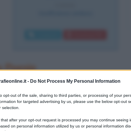
CAUSA
Insufficienza cardiaca
Commenta
Download PDF
a Poesia
le figure più importanti del
fieonline.it -
Do Not Process My Personal Information
nghilterra a Ottery Saint Mary
to opt-out of the sale, sharing to third parties, or processing of your per
formation for targeted advertising by us, please use the below opt-out s
o di dieci figli, dopo la morte del
 selection.
esso la scuola dell'Ospedale di
 that after your opt-out request is processed you may continue seeing i
 lettore e un ottimo studente.
ased on personal information utilized by us or personal information dis