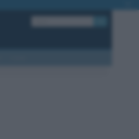
OK
?
Contatti