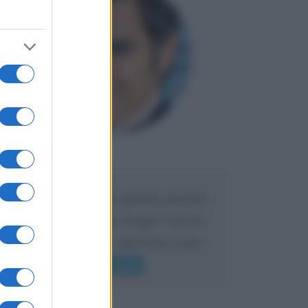
Maria
DA:
Caro Liorni perché quando presenti
l'eredità urli sempre troppo? non ho
mai sentito Mike o altri bravi come
lui gridare
Leggi di più