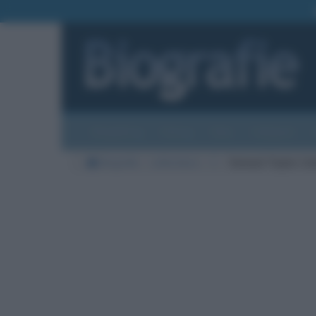
Biografie
Foto
Temi
Categorie
Biografie
Letteratura
C
Samuel Taylor Col