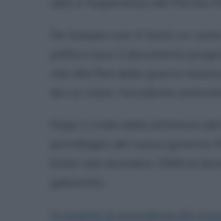
idee e l'esperienza del Partito 
De Gasperi non è tanto un uomo
politico (suo il documento progr
che alla fine della guerra mostra
da cui stare, l'occidente antico
Dopo il crollo della dittatura d
portafoglio del nuovo governo. R
Esteri dal dicembre 1944 al di
gabinetto.
In qualità di presidente del cons