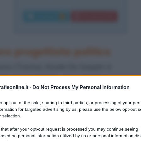
Commenti:
Download PDF
2
ro progettista politico
sino (Trento), Alcide De Gasperi è
ostruzione politica ed economica
fieonline.it -
Do Not Process My Personal Information
ra mondiale
e leader dei governi di
947.
to opt-out of the sale, sharing to third parties, or processing of your per
formation for targeted advertising by us, please use the below opt-out s
 selection.
ritorio trentino apparteneva ancora
 that after your opt-out request is processed you may continue seeing i
 se di lingua italiana), è proprio
ased on personal information utilized by us or personal information dis