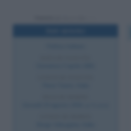
Powered by
Dati sintetici
Politico italiano
DATA DI NASCITA
Domenica
3 aprile
1881
LUOGO DI NASCITA
Pieve Tesino
,
Italia
DATA DI MORTE
Giovedì
19 agosto
1954
(a 73 anni)
LUOGO DI MORTE
Borgo Valsugana
,
Italia