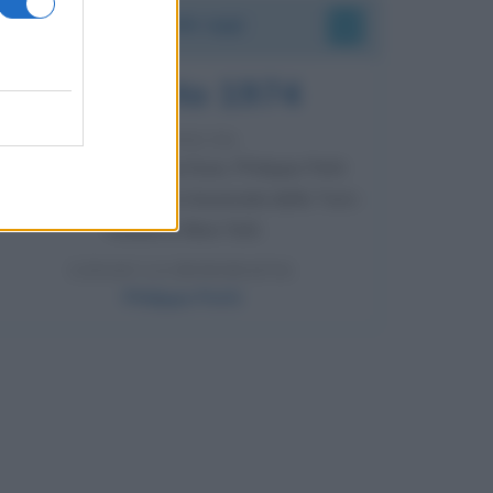
Accadde oggi
7 agosto 1974
52 ANNI FA
Camminando su una fune, Philippe Petit
compie la sua celebre traversata delle Twin
Towers a New York.
LEGGI LA BIOGRAFIA
Philippe Petit