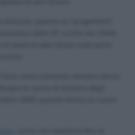
Popolare di don Sturzo.
 d'azione, quanto un "progettista"
ammatico della DC scritto nel 1943),
 di avere le idee chiare sulla parte
munista.
el Duce viene nominato ministro senza
icopre la carica di ministro degli
cembre 1945, quando forma un nuovo
iglio
, carica che manterrà fino al