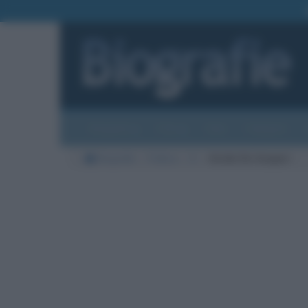
Biografie
Foto
Temi
Categorie
Biografie
Politica
D
Alcide De Gasperi