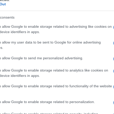
costretto ad abbandonare la vita
Out
consents
o allow Google to enable storage related to advertising like cookies on
n altre parti d'Europa si fa sentire il
evice identifiers in apps.
he nel nostro paese determina la
o allow my user data to be sent to Google for online advertising
s.
nascita del PCI, e l'inizio di un periodo
to allow Google to send me personalized advertising.
sso
", che nel 1919 e nel 1920 vede la
ruente lotte sociali e che contribuirà
o allow Google to enable storage related to analytics like cookies on
evice identifiers in apps.
sia, spingendola tra le braccia di
o allow Google to enable storage related to functionality of the website
o allow Google to enable storage related to personalization.
De Gasperi viene imprigionato nel
o allow Google to enable storage related to security, including