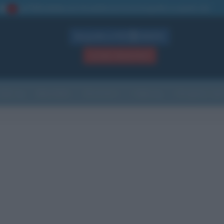
La TUA storia
: perché pubblicare la tua biografia su questo sito
1
Biografie in PDF
GRATIS
ACCEDI / REGISTRATI
Indice
Newsletter
Ricorrenze
Cultura
Che giorno sarà