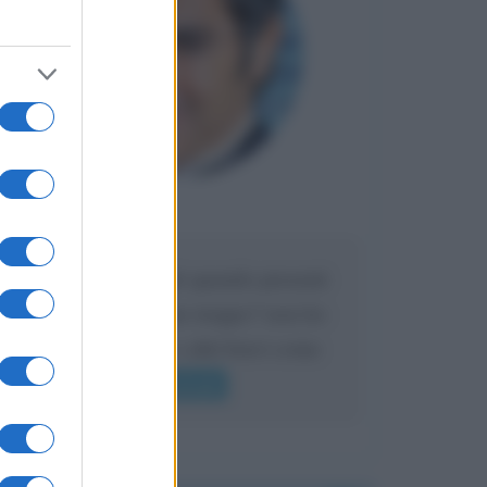
Maria
DA:
Caro Liorni perché quando presenti
l'eredità urli sempre troppo? non ho
mai sentito Mike o altri bravi come
lui gridare
Leggi di più