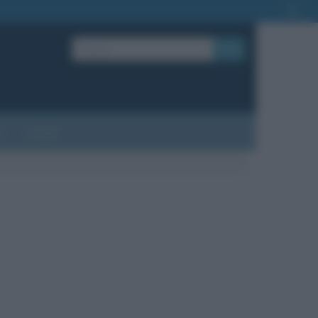
OK
?
Contatti