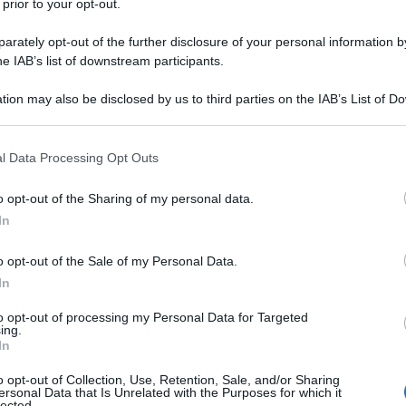
 prior to your opt-out.
 il giovane De Gasperi inizia a
rately opt-out of the further disclosure of your personal information by
che fu una lunga e fortunata carriera
he IAB’s list of downstream participants.
tion may also be disclosed by us to third parties on the IAB’s List of 
 that may further disclose it to other third parties.
 redazione del giornale "Il Nuovo
 that this website/app uses one or more Google services and may gath
l Data Processing Opt Outs
including but not limited to your visit or usage behaviour. You may click 
tore, appoggia il movimento che
 to Google and its third-party tags to use your data for below specifi
o opt-out of the Sharing of my personal data.
ogle consent section.
 Tirolo all'Italia.
In
o opt-out of the Sale of my Personal Data.
dell'Alto Adige all'Italia continua
In
taliano Popolare di don
Luigi Sturzo
.
to opt-out of processing my Personal Data for Targeted
ing.
ente del partito e si pone nella
In
o opt-out of Collection, Use, Retention, Sale, and/or Sharing
Sturzo qualora questi voglia, oppure,
ersonal Data that Is Unrelated with the Purposes for which it
lected.