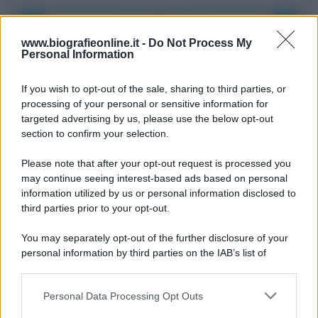
Accadde oggi
www.biografieonline.it -
Do Not Process My
Personal Information
8 agosto 1956
If you wish to opt-out of the sale, sharing to third parties, or
70 ANNI FA
processing of your personal or sensitive information for
Nella miniera di carbone di Marcinelle, in Belgio,
targeted advertising by us, please use the below opt-out
avviene un disastro nel quale perdono la vita
section to confirm your selection.
centinaia di lavoratori, la maggior parte dei quali
Please note that after your opt-out request is processed you
italiani.
may continue seeing interest-based ads based on personal
LEGGI L'ARTICOLO
information utilized by us or personal information disclosed to
Il disastro di Marcinelle
third parties prior to your opt-out.
You may separately opt-out of the further disclosure of your
personal information by third parties on the IAB’s list of
downstream participants.
Personal Data Processing Opt Outs
This information may also be disclosed by us to third parties
on the IAB’s List of Downstream Participants that may further