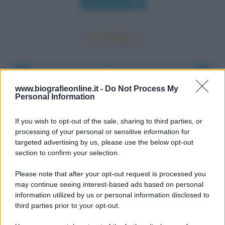
Chi l'ha detto
Accadde oggi
www.biografieonline.it -
Do Not Process My
Personal Information
8 agosto 1956
If you wish to opt-out of the sale, sharing to third parties, or
70 ANNI FA
processing of your personal or sensitive information for
Nella miniera di carbone di Marcinelle, in Belgio,
targeted advertising by us, please use the below opt-out
avviene un disastro nel quale perdono la vita
section to confirm your selection.
centinaia di lavoratori, la maggior parte dei quali
Please note that after your opt-out request is processed you
italiani.
may continue seeing interest-based ads based on personal
LEGGI L'ARTICOLO
information utilized by us or personal information disclosed to
Il disastro di Marcinelle
third parties prior to your opt-out.