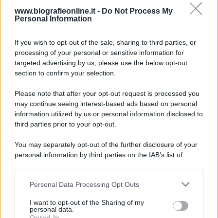
www.biografieonline.it -
Do Not Process My
Personal Information
8 agosto 1956
If you wish to opt-out of the sale, sharing to third parties, or
70 ANNI FA
processing of your personal or sensitive information for
Nella miniera di carbone di Marcinelle, in Belgio,
targeted advertising by us, please use the below opt-out
avviene un disastro nel quale perdono la vita
section to confirm your selection.
centinaia di lavoratori, la maggior parte dei quali
Please note that after your opt-out request is processed you
italiani.
may continue seeing interest-based ads based on personal
LEGGI L'ARTICOLO
information utilized by us or personal information disclosed to
Il disastro di Marcinelle
third parties prior to your opt-out.
You may separately opt-out of the further disclosure of your
personal information by third parties on the IAB’s list of
downstream participants.
Personal Data Processing Opt Outs
This information may also be disclosed by us to third parties
on the IAB’s List of Downstream Participants that may further
I want to opt-out of the Sharing of my
disclose it to other third parties.
personal data.
Opted In