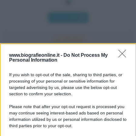
Chi l'ha detto
www.biografieonline.it -
Do Not Process My
Personal Information
Accadde oggi
If you wish to opt-out of the sale, sharing to third parties, or
10 agosto 1793
processing of your personal or sensitive information for
targeted advertising by us, please use the below opt-out
233 ANNI FA
section to confirm your selection.
A Parigi Maximilien de Robespierre inaugura il
Please note that after your opt-out request is processed you
museo del Louvre.
may continue seeing interest-based ads based on personal
LEGGI L'ARTICOLO
information utilized by us or personal information disclosed to
Storia del Louvre
third parties prior to your opt-out.