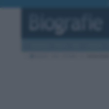
Biografie
Foto
Temi
Categorie
Biografie
Arte
Architetti
G
Antoni Gaudi