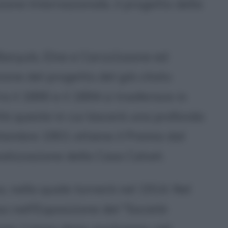
zione Internazionale, il progetto della
Banyuls, Elne e Carca1ssone ed
zione del progetto del già citato
 il 1890 e il 1894 si trasferisce in
ttà queste in cui lascerà una profonda
ttembre 1901 ottiene il Premio dal
ealizzazione della Casa Calvet.
, nella quale tornerà nel 1914. Nel
 nell'Esposizione del "Societè