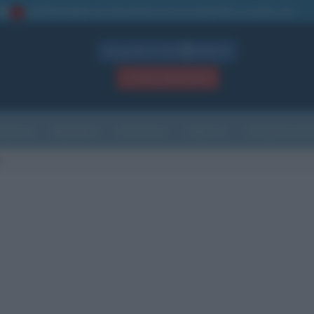
La TUA storia
: perché pubblicare la tua biografia su questo sito
1
Biografie in PDF
GRATIS
ACCEDI / REGISTRATI
Indice
Newsletter
Ricorrenze
Cultura
Che giorno sarà