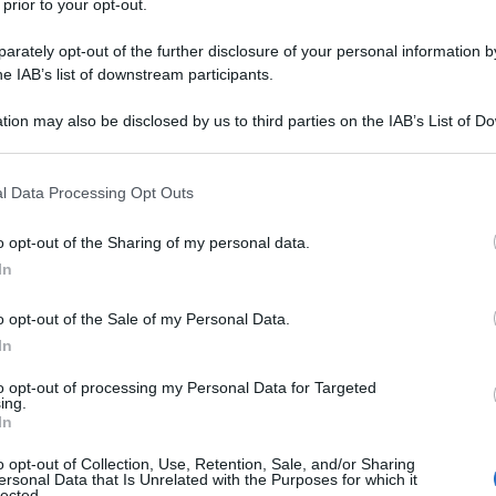
 prior to your opt-out.
ta, scontata e alquanto laica
rately opt-out of the further disclosure of your personal information by
ale, ma proprio nel senso
he IAB’s list of downstream participants.
mine. Uomo profondamente devoto,
tion may also be disclosed by us to third parties on the IAB’s List of 
 that may further disclose it to other third parties.
inato già dai contemporanei
 that this website/app uses one or more Google services and may gath
era, secondo l'arcivescovo di
l Data Processing Opt Outs
including but not limited to your visit or usage behaviour. You may click 
 to Google and its third-party tags to use your data for below specifi
ía Carles, è comparabile al "Cantar
o opt-out of the Sharing of my personal data.
ogle consent section.
In
 Croce
.
o opt-out of the Sale of my Personal Data.
In
ale catalana non hanno certo
to opt-out of processing my Personal Data for Targeted
ico per capire chi fosse davvero Gaudì
ing.
In
 un santo, e il miracolo più grande,
o opt-out of Collection, Use, Retention, Sale, and/or Sharing
ersonal Data that Is Unrelated with the Purposes for which it
oprio quel Tempio Espiatorio della
lected.