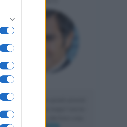
LIORNI
Maria
DA:
Caro Liorni perché quando presenti
l'eredità urli sempre troppo? non ho
mai sentito Mike o altri bravi come
lui gridare