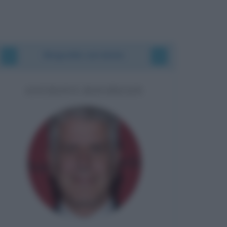
Biografie correlate
ANTHONY BOURDAIN