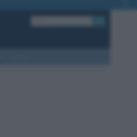
OK
?
Contatti