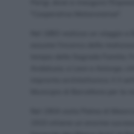
Parigi, dove si inaugura l'Esposi
"Cooperativa Mataronense".
Nel 1883 realizza un viaggio a 
assume l'incarico della realizza
tempio della Sagrada Familia. Fra
Andalusia, a Leon e Astorga, ci
impronta architettonica. Il 3 se
Municipio di Barcellona per la r
Nel 1904 visita Palma di Maiorca
1910 ottiene un enorme successo