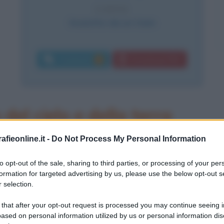
CAUSA
Investito da un tram
Commenti:
Download PDF
1
del cielo e della terra
i e innovatori del Novecento, "
il primo
fieonline.it -
Do Not Process My Personal Information
 più di 150 anni dalla sua nascita,
to opt-out of the sale, sharing to third parties, or processing of your per
formation for targeted advertising by us, please use the below opt-out s
o a celebrare l'anno gaudiano
 selection.
ni e iniziative culturali), è
 that after your opt-out request is processed you may continue seeing i
beatificazione di Gaudí. E non si
ased on personal information utilized by us or personal information dis