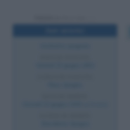
Powered by
Dati sintetici
Architetto spagnolo
DATA DI NASCITA
Venerdì
25 giugno
1852
LUOGO DI NASCITA
Reus
,
Spagna
DATA DI MORTE
Giovedì
10 giugno
1926
(a 73 anni)
LUOGO DI MORTE
Barcellona
,
Spagna