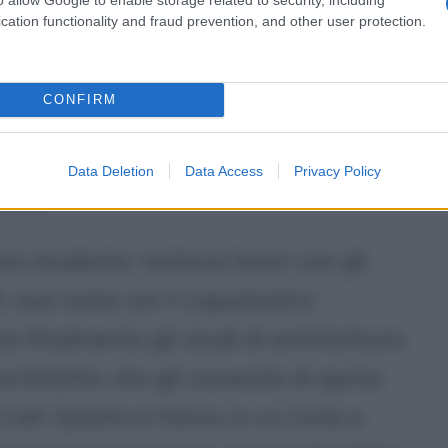
ultimi due secoli, discendeva da una
cation functionality and fraud prevention, and other user protection.
i. Il padre, il nonno e il bisnonno
ostruivano caldaie e manufatti in
CONFIRM
er gli studi e la riflessione,
colapi di Reus e poi, nel 1870, la
Data Deletion
Data Access
Privacy Policy
lona.
ra studente, realizza lavori con gli
ll, così come con il capomastro
ce finalmente gli studi di architettura
 architetto, che gli consente di aprire
Call. Questo è l'anno in cui invia a