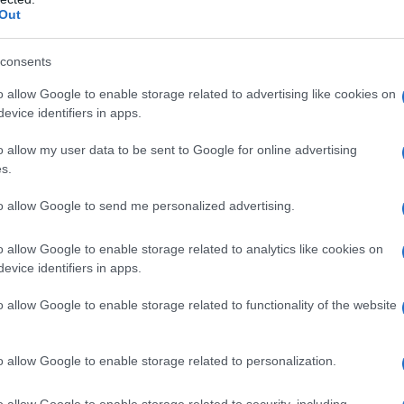
Out
tato famoso in tutto il mondo (e che
ore del turismo barcellonese).
consents
ra edificata grazie alle elemosine
o allow Google to enable storage related to advertising like cookies on
evice identifiers in apps.
Familia è un'opera in cui in cui si
o allow my user data to be sent to Google for online advertising
arsi dell'artista dalla tradizione
s.
zione formale estremamente libera e
to allow Google to send me personalized advertising.
o allow Google to enable storage related to analytics like cookies on
evice identifiers in apps.
ra uomo dal temperamento
o allow Google to enable storage related to functionality of the website
elligenza fuori dal comune. Nato il
o allow Google to enable storage related to personalization.
 Gaudì Cornet, oggi considerato uno
o allow Google to enable storage related to security, including