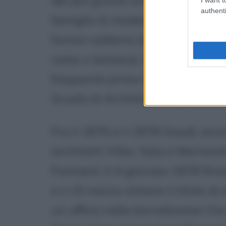
dei più grandi architetti degli 
authenti
famiglia di modeste origini social
furono calderai (artigiani che c
rame o lamiera), ma lui, portato p
frequentò prima la scuola degli S
Scuola di Architettura di Barcel
Fra il 1876 e il 1878 Gaudì, anco
architetti Villar, Sala e Martore
Fontserè. Il 4 gennaio 1878 finis
e il 15 marzo ottiene il titolo di
un ufficio nella barcellonese Via 