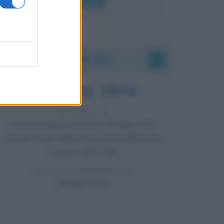
Leggi di più
Accadde oggi
7 agosto 1974
52 ANNI FA
Camminando su una fune, Philippe Petit
compie la sua celebre traversata delle Twin
Towers a New York.
LEGGI LA BIOGRAFIA
Philippe Petit