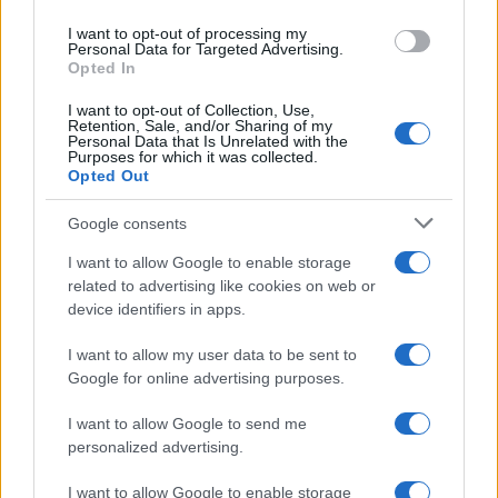
Leggi di più
Commenta
Download PDF
use your data for below specified purposes in below Google
I want to opt-out of processing my
consent section.
Personal Data for Targeted Advertising.
Opted In
I want to opt-out of Collection, Use,
Retention, Sale, and/or Sharing of my
Personal Data that Is Unrelated with the
11
12
13
14
15
16
17
18
Purposes for which it was collected.
Opted Out
19
20
21
Google consents
I want to allow Google to enable storage
related to advertising like cookies on web or
device identifiers in apps.
I want to allow my user data to be sent to
Google for online advertising purposes.
I want to allow Google to send me
personalized advertising.
I want to allow Google to enable storage