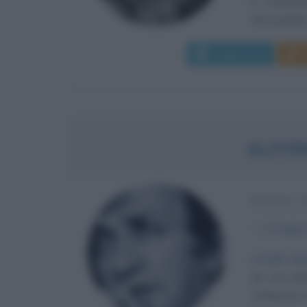
è conosciu
Owczyńska, 
Leggi di più
ALFO
POETA, 
α
17 luglio
Lucida sens
da una fami
L'infanzia 