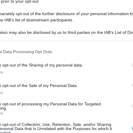
berale è una scrittrice, conduttrice radiofonica e
 prior to your opt-out.
 Nasce a Roma il 27 aprile 1977. La mamma di Chiara ha
rately opt-out of the further disclosure of your personal information by
 come ragioniera, mentre il padre, Vito Gamberale, ha
he IAB’s list of downstream participants.
uolo di...
tion may also be disclosed by us to third parties on the IAB’s List of 
 that may further disclose it to other third parties.
da messaggio
Download PDF
 that this website/app uses one or more Google services and may gath
l Data Processing Opt Outs
including but not limited to your visit or usage behaviour. You may click 
 to Google and its third-party tags to use your data for below specifi
o opt-out of the Sharing of my personal data.
ogle consent section.
In
 GARCIA LORCA
o opt-out of the Sale of my Personal Data.
In
PAGNOLO
to opt-out of processing my Personal Data for Targeted
ing.
In
o
1898
ω
19 agosto
1936
o opt-out of Collection, Use, Retention, Sale, and/or Sharing
ue della sera
Il poeta spagnolo per eccellenza,
ersonal Data that Is Unrelated with the Purposes for which it
lected.