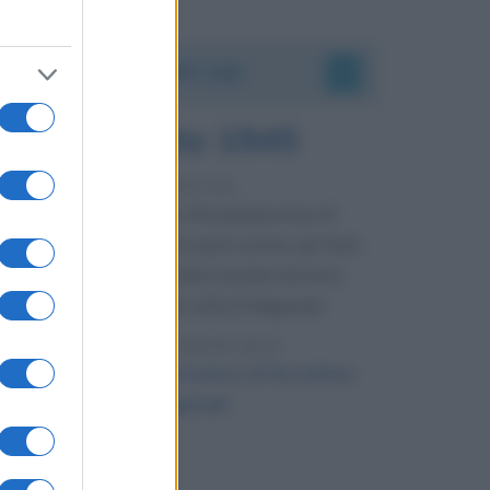
Accadde oggi
9 agosto 1945
81 ANNI FA
Dopo l'attacco alla città giapponese di
Hiroshima avvenuto tre giorni prima, gli Stati
Uniti sganciano un'altra bomba atomica
radendo al suolo la città di Nagasaki.
LEGGI L'ARTICOLO
Il bombardamento atomico di Hiroshima
e Nagasaki