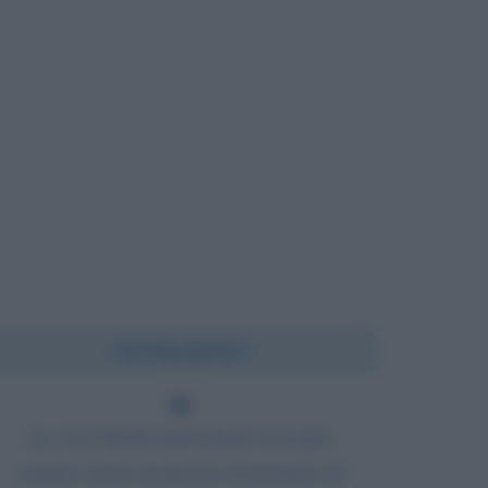
Chi l'ha detto?
La vera libertà individuale non può
esistere senza sicurezza economica ed