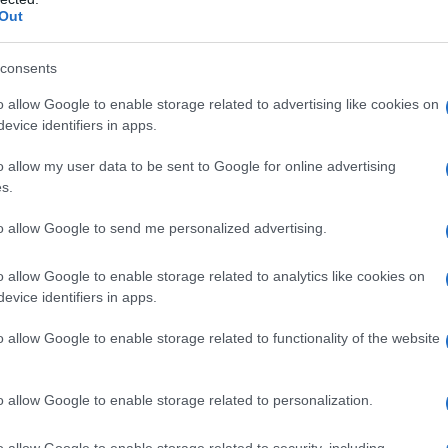
 in tutto il mondo nasce il 5 giugno 1898 a Fuente
Out
on lontano da Granada da una famiglia di proprietari
i ce lo...
consents
o allow Google to enable storage related to advertising like cookies on
Commenta
Download PDF
evice identifiers in apps.
o allow my user data to be sent to Google for online advertising
s.
to allow Google to send me personalized advertising.
ARCÍA MÁRQUEZ
o allow Google to enable storage related to analytics like cookies on
evice identifiers in apps.
ORE COLOMBIANO
o allow Google to enable storage related to functionality of the website
1927
ω
17 aprile
2014
o allow Google to enable storage related to personalization.
arcía Márquez nasce il 6 marzo 1927 ad Aracataca,
aggio fluviale della Colombia. Figlio di Gabriel Eligio García,
o allow Google to enable storage related to security, including