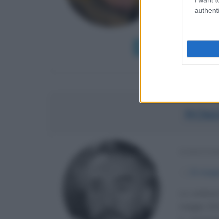
di professi
authenti
viene...
Leggi di più
ROM
SCRITTO
α
21 magg
Lo scrittor
maggio 1914