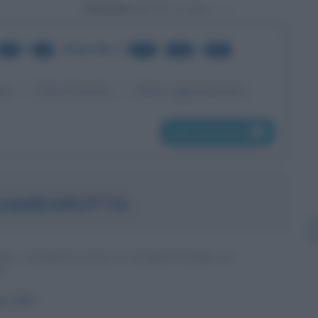
Powered by
di
•
Biografie
da
a
di
18
42
341
360
839
me
Data di nascita
Ultimo aggiornamento
pag. successiva
GAMBAROTTA
RE, GIORNALISTA E CONDUTTORE TV
O
io
1937