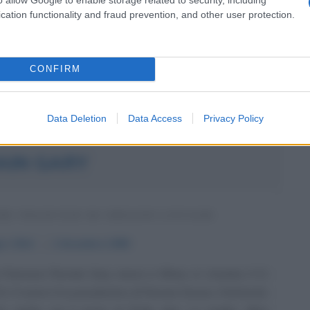
one telegrafista, e di Luisa Santiaga Márquez Iguarán,
cation functionality and fraud prevention, and other user protection.
Commenta
Download PDF
CONFIRM
Data Deletion
Data Access
Privacy Policy
AIN GARY
RE FRANCESE DI ORIGINI LITUANE
io
1914
ω
2 dicembre
1980
e francese Romain Gary nasce a Vilnius, in Lituania, il 21
. Il nome è lo pseudonimo di Roman Kacew; il letterato