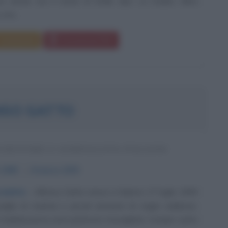
to anche con il nome di Émile Ajar. La madre, Mina
era...
Commenta
Download PDF
NSO GATTO
SCRITTORE E GIORNALISTA ITALIANO
1909
ω
8 marzo
1976
ibilità
Alfonso Gatto nasce a Salerno 17 luglio 1909
glia di marinai e piccoli armatori di origini calabresi.
e l'adolescenza sono piuttosto travagliate. Compie i primi