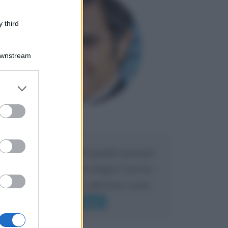
 third
Downstream
er and store
to grant or
ed purposes
Maria
DA:
Caro Liorni perché quando presenti
l'eredità urli sempre troppo? non ho
mai sentito Mike o altri bravi come
lui gridare
Leggi di più