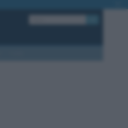
OK
?
Contatti