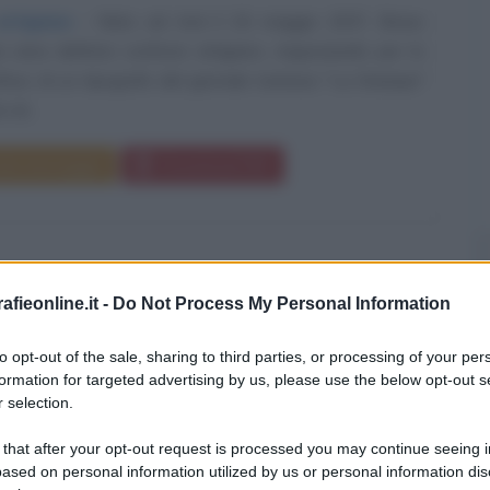
artigiane
Nato ad Asti il 26 maggio 1937, Bruno
ama definirsi scrittore artigiano, ringraziando per lo
efuso di un tipografo del giornale torinese "La Stampa"
 di...
da messaggio
Download PDF
fieonline.it -
Do Not Process My Personal Information
 GAMBERALE
to opt-out of the sale, sharing to third parties, or processing of your per
formation for targeted advertising by us, please use the below opt-out s
ICE, CONDUTTRICE RADIOFONICA E TV
 selection.
e
1977
 that after your opt-out request is processed you may continue seeing i
ased on personal information utilized by us or personal information dis