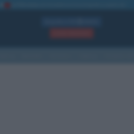
La TUA storia
: perché pubblicare la tua biografia su questo sito
1
Biografie in PDF
GRATIS
ACCEDI / REGISTRATI
Indice
Newsletter
Ricorrenze
Cultura
Che giorno sarà