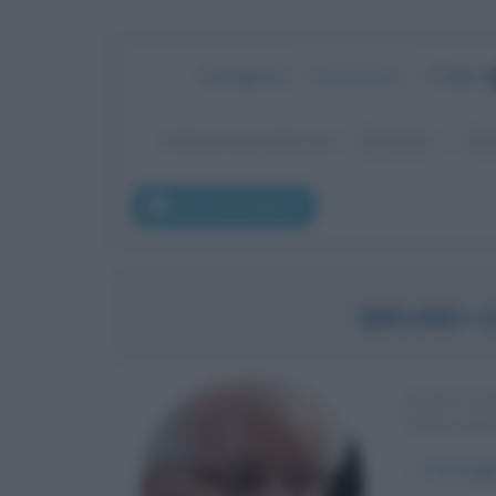
Categoria
:
Letteratura
•
Pagina
Ordina le biografie per:
Cognome
No
pag. precedente
BRUNO 
SCRITTO
ITALIAN
α
26 magg