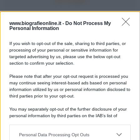
Accadde oggi
www.biografieonline.it -
Do Not Process My
Personal Information
7 agosto 1974
If you wish to opt-out of the sale, sharing to third parties, or
processing of your personal or sensitive information for
52 ANNI FA
targeted advertising by us, please use the below opt-out
Camminando su una fune, Philippe Petit compie la
section to confirm your selection.
sua celebre traversata delle Twin Towers a New
Please note that after your opt-out request is processed you
York.
may continue seeing interest-based ads based on personal
LEGGI LA BIOGRAFIA
information utilized by us or personal information disclosed to
Philippe Petit
third parties prior to your opt-out.
You may separately opt-out of the further disclosure of your
personal information by third parties on the IAB’s list of
downstream participants.
Personal Data Processing Opt Outs
This information may also be disclosed by us to third parties