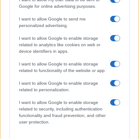
Google for online advertising purposes.
I want to allow Google to send me
personalized advertising.
I want to allow Google to enable storage
related to analytics like cookies on web or
Biografie
Approfondimenti
device identifiers in apps.
Biografie di oggi
Mappa del sito
Biografie più visitate
Ricorrenze
I want to allow Google to enable storage
Indice dei nomi
Onomastico
related to functionality of the website or app.
Foto di personaggi famosi
Che giorno era?
Categorie
Che giorno sarà?
I want to allow Google to enable storage
Temi
Cultura
related to personalization.
Servizi
I want to allow Google to enable storage
Pubblica la tua biografia
related to security, including authentication
functionality and fraud prevention, and other
Privacy Policy
user protection.
Cookie Policy
Preferenze Privacy
Contatti