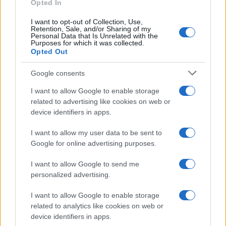
E-mail
Opted In
OK
I want to opt-out of Collection, Use,
Retention, Sale, and/or Sharing of my
Personal Data that Is Unrelated with the
Purposes for which it was collected.
Opted Out
Google consents
I want to allow Google to enable storage
related to advertising like cookies on web or
device identifiers in apps.
I want to allow my user data to be sent to
Google for online advertising purposes.
I want to allow Google to send me
personalized advertising.
I want to allow Google to enable storage
related to analytics like cookies on web or
Biografie
Approfondimenti
device identifiers in apps.
Biografie di oggi
Mappa del sito