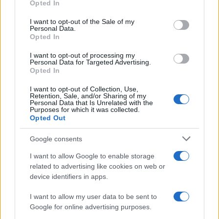
Opted In
Please note that this website/app uses one or more Google
RICEVI GLI AGGIORNAMENTI
services and may gather and store information including but
I want to opt-out of the Sale of my
Personal Data.
not limited to your visit or usage behaviour. You may click to
Opted In
grant or deny consent to Google and its third-party tags to
Inserisci la tua migliore e-mail
use your data for below specified purposes in below Google
I want to opt-out of processing my
consent section.
Personal Data for Targeted Advertising.
E-mail
Opted In
OK
I want to opt-out of Collection, Use,
Retention, Sale, and/or Sharing of my
Personal Data that Is Unrelated with the
Purposes for which it was collected.
Opted Out
Google consents
I want to allow Google to enable storage
related to advertising like cookies on web or
device identifiers in apps.
I want to allow my user data to be sent to
Google for online advertising purposes.