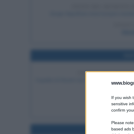
INIZIO DEL MANDATO 
Giorgio Napolitano inizia il proprio mand
LEGGI 
Giorg
Nel
VENDITA RECORD PE
Il quadro di Vincent van Gogh "Ritratto di Paul G
www.biogra
If you wish 
LEGGI
sensitive in
Ritratto di Paul 
confirm your
Please note
based ads b
Nel