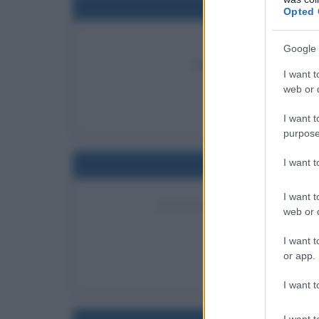
Nel
Opted 
PRIMO RIST
Google 
Dick e Mac McDonald apro
I want t
web or d
LEGGI 
I want t
purpose
I want 
Nel
I want t
INAUGURAZIONE DELLO 
web or d
Viene inaugurato a Torin
I want t
LEGGI
or app.
Stor
I want t
I want t