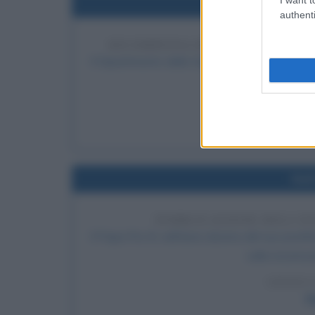
Nel
authenti
RICOMPENSA DI 25MILA DOLLAR
Il Dipartimento della Giustizia degli Stati Uniti
crimina
LEGGI 
Jo
Nel
PUBBLICAZIONE DELL'E
Il Papa Pio XI, nell'anno decimo del suo pontif
sulla ricostruz
LEGGI 
P