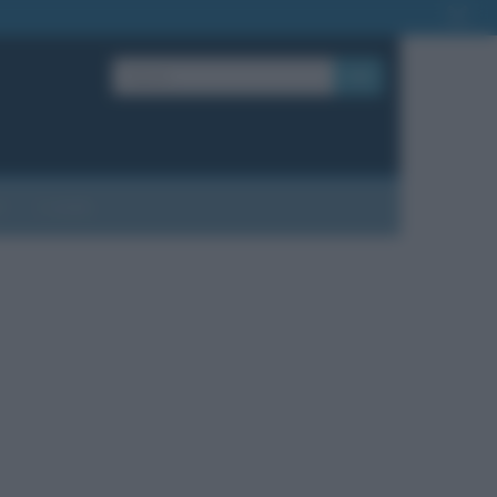
OK
?
Contatti