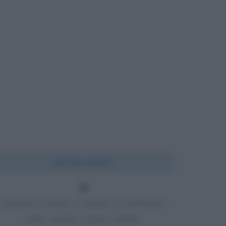
Chi l'ha detto?
Quando le donne ci amano, ci perdonano
tutto, persino i nostri crimini.