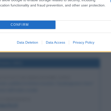
l'anno 1934
cation functionality and fraud prevention, and other user protection.
I PER LA CATTURA DI JOHN DILLINGER
 offre una ricompensa di 25.000 dollari per la cattura del
CONFIRM
le John Dillinger.
LA BIOGRAFIA
Data Deletion
Data Access
Privacy Policy
hn Dillinger
l'anno 1931
NCICLICA QUADRAGESIMO ANNO
icato, pubblica la lettera enciclica "Quadragesimo Anno"
ione dell'ordine sociale.
LA BIOGRAFIA
apa Pio XI