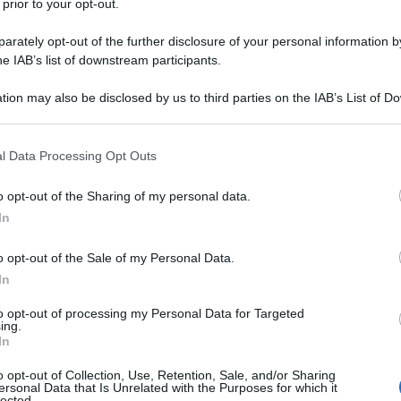
 prior to your opt-out.
 DA PARTE DEI PAESI ARABI
rately opt-out of the further disclosure of your personal information by
he IAB’s list of downstream participants.
ia, Iraq e Arabia Saudita attaccano Israele.
 L'ARTICOLO
tion may also be disclosed by us to third parties on the IAB’s List of 
 i conflitti arabo-israeliani
 that may further disclose it to other third parties.
 that this website/app uses one or more Google services and may gath
l Data Processing Opt Outs
including but not limited to your visit or usage behaviour. You may click 
l'anno 1946
 to Google and its third-party tags to use your data for below specifi
o opt-out of the Sharing of my personal data.
ogle consent section.
In
TUTO D'AUTONOMIA DELLA SICILIA
o opt-out of the Sale of my Personal Data.
rto II d'Italia con Regio decreto legislativo n. 455 lo
In
ia della Regione Siciliana.
to opt-out of processing my Personal Data for Targeted
LA BIOGRAFIA
ing.
o II di Savoia
In
o opt-out of Collection, Use, Retention, Sale, and/or Sharing
ersonal Data that Is Unrelated with the Purposes for which it
lected.