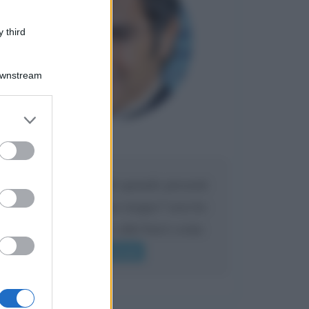
 third
Downstream
er and store
to grant or
Maria
ed purposes
DA:
Caro Liorni perché quando presenti
l'eredità urli sempre troppo? non ho
mai sentito Mike o altri bravi come
lui gridare
Leggi di più