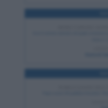
Nel
PRIMO CARTONE ANIM
Esce il cartone animato nel quale compaiono p
titolo è "
LEGGI
Storia di To
Nel
PUBBLICAZIONE DELL
Papa Leone XIII pubblica l'enciclica "Re
LEGGI 
Pap