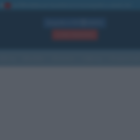
La TUA storia
: perché pubblicare la tua biografia su questo sito
1
Biografie in PDF
GRATIS
ACCEDI / REGISTRATI
Indice
Newsletter
Ricorrenze
Cultura
Che giorno sarà