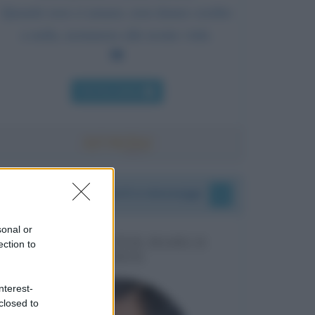
Quando non ci amano, non danno credito
a nulla, nemmeno alle nostre virtù.
Chi l'ha detto
I vostri commenti e messaggi
sonal or
MESSAGGI PER MARCO
ection to
LIORNI
nterest-
closed to