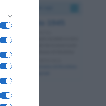
Accadde oggi
6 agosto 1945
81 ANNI FA
Durante la Seconda guerra mondiale avviene
uno dei più tristi episodi che la storia ricordi:
il bombardamento atomico di Hiroshima.
LEGGI L'ARTICOLO
Il bombardamento atomico di Hiroshima
e Nagasaki