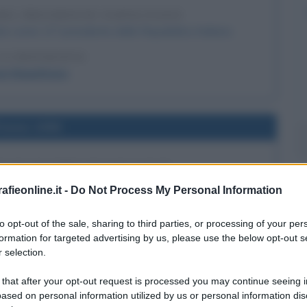
DEL PRESIDENTE NAPOLITANO
ato come 11° presidente della Repubblica Italiana.
LA BIOGRAFIA
io Napolitano
l'anno 1990
R UN QUADRO DI VAN GOGH
achet" viene venduto per al cifra record di 82,5 milioni di
fieonline.it -
Do Not Process My Personal Information
dollari.
to opt-out of the sale, sharing to third parties, or processing of your per
 L'ARTICOLO
formation for targeted advertising by us, please use the below opt-out s
Gachet, opera di van Gogh
 selection.
 that after your opt-out request is processed you may continue seeing i
ased on personal information utilized by us or personal information dis
l'anno 1948