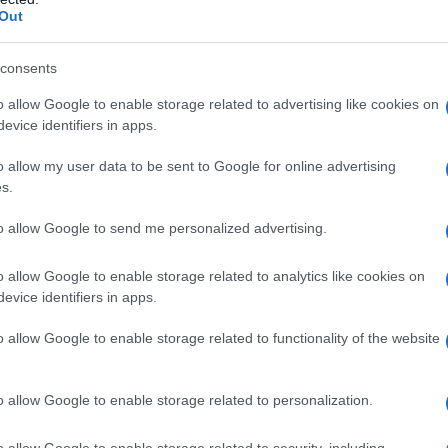
l'anno 1940
Out
ORANTE MCDONALD'S
consents
no il primo ristorante McDonald's.
o allow Google to enable storage related to advertising like cookies on
evice identifiers in apps.
LA BIOGRAFIA
Ray Kroc
o allow my user data to be sent to Google for online advertising
s.
to allow Google to send me personalized advertising.
l'anno 1939
o allow Google to enable storage related to analytics like cookies on
STABILIMENTO FIAT MIRAFIORI
evice identifiers in apps.
o lo stabilimento Fiat Mirafiori.
o allow Google to enable storage related to functionality of the website
 L'ARTICOLO
ia della Fiat
o allow Google to enable storage related to personalization.
o allow Google to enable storage related to security, including