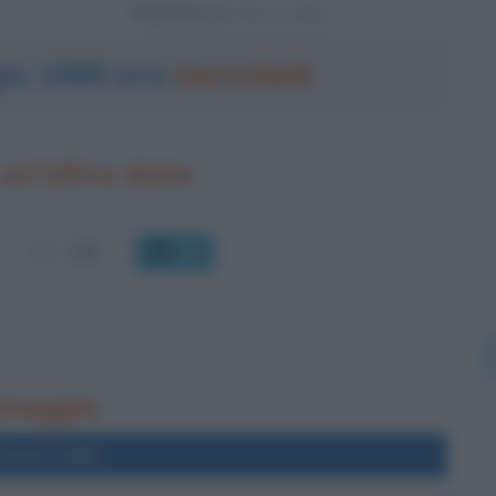
Powered by
gio 1985 era
mercoledì
un'altra data
OK
5 maggio
l'anno 2006