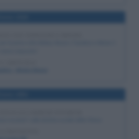
l'anno 1928
ATO CON TOPOLINO E MINNIE
er la prima volta Mickey Mouse (Topolino) e Minnie: il
L'aereo impazzito".
 L'ARTICOLO
polino - Mickey Mouse
l'anno 1891
'ENCICLICA RERUM NOVARUM
rum novarum" sulla dottrina sociale della Chiesa.
LA BIOGRAFIA
a Leone XIII