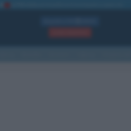
La TUA storia
: perché pubblicare la tua biografia su questo sito
1
Biografie in PDF
GRATIS
ACCEDI / REGISTRATI
Indice
Newsletter
Ricorrenze
Cultura
Che giorno sarà