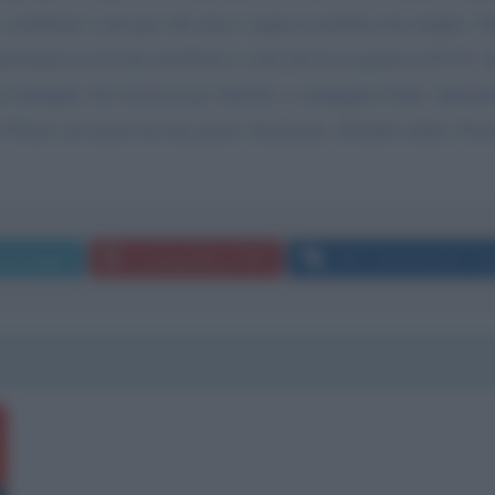
i creduloni e non per chi ama e segue la politica da sempre. P
 possiede al servizio del Paese e non faccia la guerra al P. D. 
ia battaglie che favoriscano Salvini e compagnia bella. Sper
il Paese ad uscire da una grave situazione. Distinti saluti, For
 messaggio
La biografia in PDF
Altri commenti per Ca