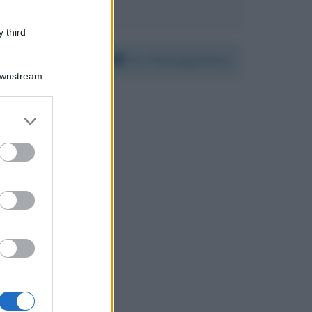
 third
Per:
Pierluigi Diaco
Downstream
er and store
to grant or
ed purposes