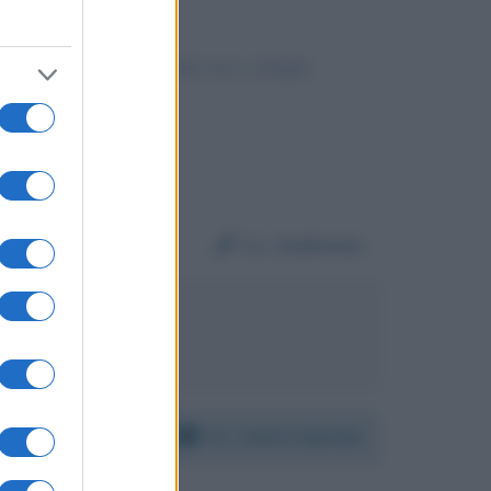
 ospiti che verso gli altri tuoi colleghi.
Da:
Andreina
rluigi Diaco
Per:
Carlo Calenda