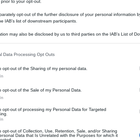
 prior to your opt-out.
rately opt-out of the further disclosure of your personal information by
he IAB’s list of downstream participants.
tion may also be disclosed by us to third parties on the IAB’s List of 
 that may further disclose it to other third parties.
 that this website/app uses one or more Google services and may gath
l Data Processing Opt Outs
including but not limited to your visit or usage behaviour. You may click 
 to Google and its third-party tags to use your data for below specifi
o opt-out of the Sharing of my personal data.
ogle consent section.
In
o opt-out of the Sale of my Personal Data.
In
to opt-out of processing my Personal Data for Targeted
ing.
In
o opt-out of Collection, Use, Retention, Sale, and/or Sharing
ersonal Data that Is Unrelated with the Purposes for which it
lected.