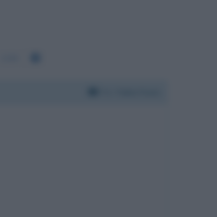
2335
Per:
Fabio Fazio