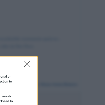
ricorderebbe sicuramente qualcosa...
, edito da New Press.
sonal or
ection to
Da:
Rosa Anna Bianco
nterest-
closed to
abio Fazio