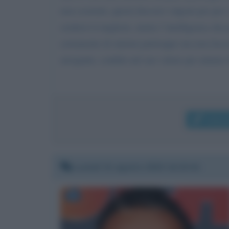
non coorenti, questi discorsi valgoni per per 
credersi il migliore, metta l 'intelligenza che
certamente di sinistra purtroppo ma non facc
arrogante, confido nel suo valore per aiutare 
Invia
Lunedì 31 agosto 2020 14:23:41