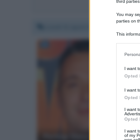
third parties
You may sepa
parties on t
Lunedì 31 agosto 2020 14:35:19
This informa
Participants
Please note
Persona
information 
deny consent
I want t
in below Go
Opted 
I want t
Opted 
I want 
Advertis
Opted 
I want t
Pierluigi Diaco
of my P
was col