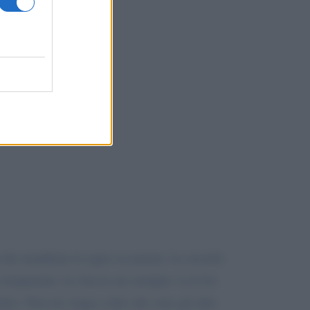
a che manifesta in ogno occasione. Le ricordo
 e trasparente. Le faccio un esempio: io le ho
tito. Non mi venga a dire che sono gli altri