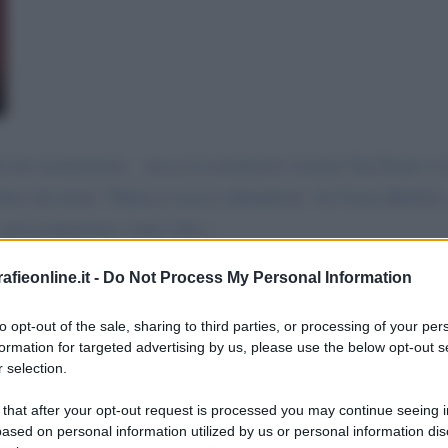
 di me sicuramente... ma se le nominassi Azzano San Paolo si 
bro dal titolo "Nikita io non ti abbandono" di Cinzia Bellotti
 preoccupazioni e tanto altro...
are curiosita' e leggere qualche riga del libro...
fieonline.it -
Do Not Process My Personal Information
to opt-out of the sale, sharing to third parties, or processing of your per
formation for targeted advertising by us, please use the below opt-out s
 selection.
 that after your opt-out request is processed you may continue seeing i
ased on personal information utilized by us or personal information dis
a messaggio
La biografia in PDF
Altri commenti per F