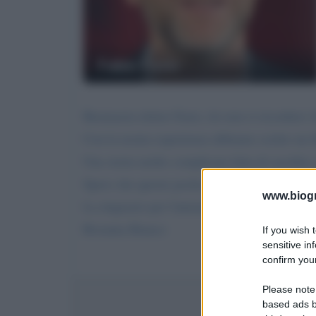
Fabio Fazio
Buonasera dottor Fazio, lei non si ricordera'
Con la nostra esperienza abbiamo scritto un li
Una storia molto complicata fatta di sacrifici,
Spero che queste poche righe le possano suscit
www.biogra
La ringrazio per l'attenzione e la saluto.
Rosanna Bianco
If you wish 
sensitive in
confirm your
Please note
based ads b
Invi