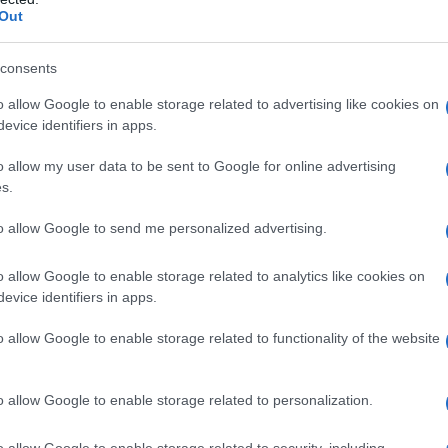
Out
o e te, ti ho seguito sempre per la tua sensibilità sia verso gli
consents
nduzione serale.
o allow Google to enable storage related to advertising like cookies on
evice identifiers in apps.
Santino
o allow my user data to be sent to Google for online advertising
s.
to allow Google to send me personalized advertising.
o allow Google to enable storage related to analytics like cookies on
evice identifiers in apps.
 messaggio
La biografia in PDF
Altri commenti per Pie
o allow Google to enable storage related to functionality of the website
o allow Google to enable storage related to personalization.
o allow Google to enable storage related to security, including