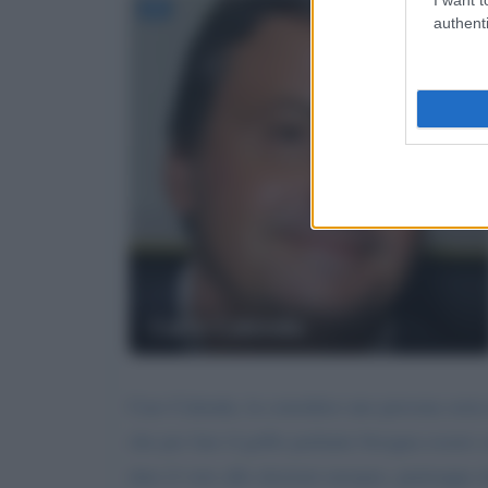
authenti
Carlo Calenda
Caro Calenda, la considero uns persona seria 
che per fare il grillo parlante bisogna essere 
dato il voto alle elezioni europee, purtroppo 