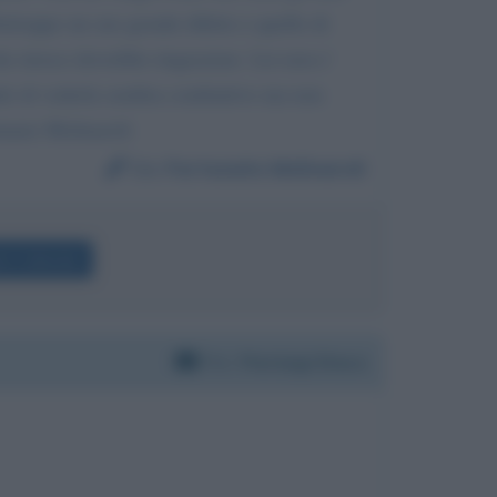
urtroppo un suo grsnde difetto e quello di
che invece dovrebbe ringraziare. Lei non e'
ando di vederla sembra combattivo ma non
tunato Molinaroli
Da:
Fortunato Molinaroli
rlo Calenda
Per:
Pierluigi Diaco