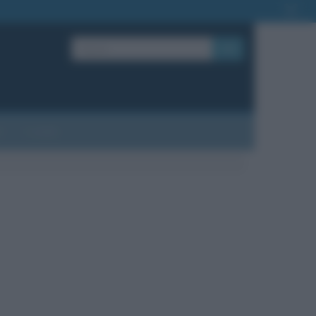
OK
?
Contatti