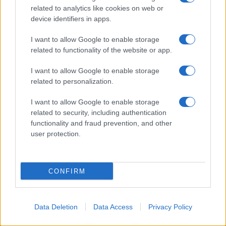
related to analytics like cookies on web or
In Fede
device identifiers in apps.
Mauro Marconi
I want to allow Google to enable storage
Da:
Mauro
related to functionality of the website or app.
I want to allow Google to enable storage
related to personalization.
Invia messaggio
La biografia in PDF
I want to allow Google to enable storage
related to security, including authentication
functionality and fraud prevention, and other
Altri commenti per Diego Della Valle
user protection.
CONFIRM
5295
5296
5297
5298
5299
5300
5301
5302
5303
Data Deletion
Data Access
Privacy Policy