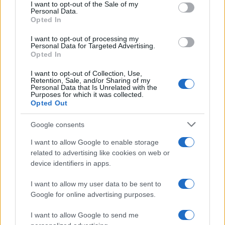
services and may gather and store information including but
I want to opt-out of the Sale of my
Personal Data.
not limited to your visit or usage behaviour. You may click to
Opted In
grant or deny consent to Google and its third-party tags to
Inserisci la tua migliore e-mail
use your data for below specified purposes in below Google
I want to opt-out of processing my
consent section.
Personal Data for Targeted Advertising.
E-mail
Opted In
OK
I want to opt-out of Collection, Use,
Retention, Sale, and/or Sharing of my
Personal Data that Is Unrelated with the
Purposes for which it was collected.
Opted Out
Google consents
I want to allow Google to enable storage
related to advertising like cookies on web or
device identifiers in apps.
I want to allow my user data to be sent to
Google for online advertising purposes.
I want to allow Google to send me