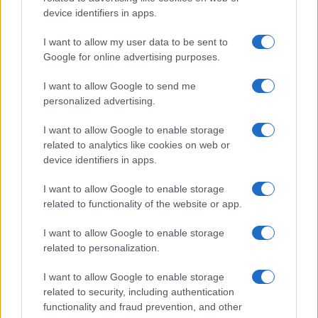
device identifiers in apps.
I want to allow my user data to be sent to
Google for online advertising purposes.
I want to allow Google to send me
personalized advertising.
I want to allow Google to enable storage
related to analytics like cookies on web or
Biografie
Approfondimenti
device identifiers in apps.
Biografie di oggi
Mappa del sito
Biografie più visitate
Ricorrenze
I want to allow Google to enable storage
Indice dei nomi
Onomastico
related to functionality of the website or app.
Foto di personaggi famosi
Che giorno era?
Categorie
Che giorno sarà?
I want to allow Google to enable storage
Temi
Cultura
related to personalization.
Servizi
I want to allow Google to enable storage
Pubblica la tua biografia
related to security, including authentication
functionality and fraud prevention, and other
Privacy Policy