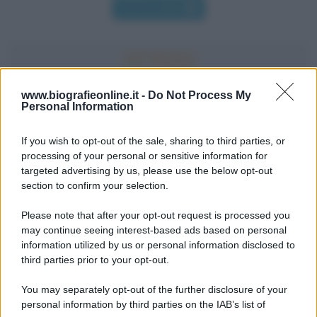
Chi l'ha detto
www.biografieonline.it -
Do Not Process My
Personal Information
Accadde oggi
If you wish to opt-out of the sale, sharing to third parties, or
10 agosto 1793
processing of your personal or sensitive information for
targeted advertising by us, please use the below opt-out
233 ANNI FA
section to confirm your selection.
A Parigi Maximilien de Robespierre inaugura il
Please note that after your opt-out request is processed you
museo del Louvre.
may continue seeing interest-based ads based on personal
LEGGI L'ARTICOLO
information utilized by us or personal information disclosed to
Storia del Louvre
third parties prior to your opt-out.
You may separately opt-out of the further disclosure of your
personal information by third parties on the IAB’s list of