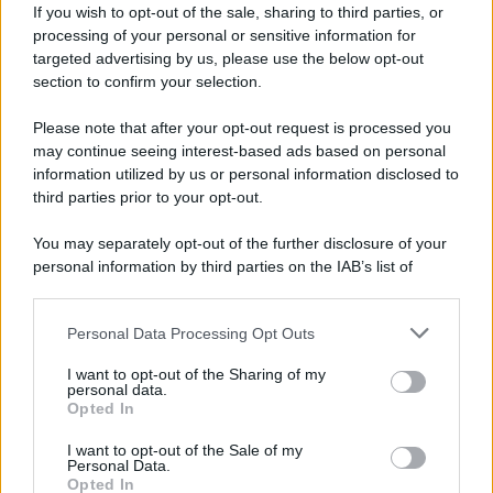
If you wish to opt-out of the sale, sharing to third parties, or
processing of your personal or sensitive information for
Da:
Luigino Pincini
targeted advertising by us, please use the below opt-out
section to confirm your selection.
Giovedì 12 agosto 2021 20:09:55
Please note that after your opt-out request is processed you
may continue seeing interest-based ads based on personal
information utilized by us or personal information disclosed to
third parties prior to your opt-out.
FORZA INTER
You may separately opt-out of the further disclosure of your
personal information by third parties on the IAB’s list of
Addio Lukaku ci mancherai 😭
downstream participants.
Personal Data Processing Opt Outs
This information may also be disclosed by us to third parties
Da:
Interista
on the IAB’s List of Downstream Participants that may further
I want to opt-out of the Sharing of my
disclose it to other third parties.
personal data.
Opted In
Mercoledì 11 agosto 2021 10:54:51
Please note that this website/app uses one or more Google
services and may gather and store information including but
I want to opt-out of the Sale of my
Personal Data.
not limited to your visit or usage behaviour. You may click to
Opted In
grant or deny consent to Google and its third-party tags to