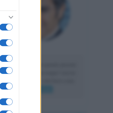
Maria
DA:
Caro Liorni perché quando presenti
l'eredità urli sempre troppo? non ho
mai sentito Mike o altri bravi come
lui gridare
Leggi di più