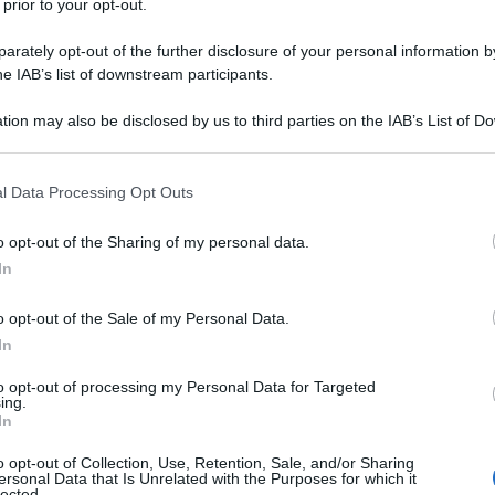
 prior to your opt-out.
olo di pittura (grazie soprattutto
rately opt-out of the further disclosure of your personal information by
 affermato, che all'epoca considerava
he IAB’s list of downstream participants.
, e diventa allievo di Jaques-Emile
tion may also be disclosed by us to third parties on the IAB’s List of 
 that may further disclose it to other third parties.
enta i
surrealisti
e Triade, il grande
 that this website/app uses one or more Google services and may gath
l Data Processing Opt Outs
including but not limited to your visit or usage behaviour. You may click 
 to Google and its third-party tags to use your data for below specifi
o opt-out of the Sharing of my personal data.
ogle consent section.
e definitivamente di sposare la
In
o opt-out of the Sale of my Personal Data.
In
ato in Francia dopo un anno in Costa
to opt-out of processing my Personal Data for Targeted
ing.
In
scopre la gioia di fotografare, compra
o opt-out of Collection, Use, Retention, Sale, and/or Sharing
 che lo porta nel sud della Francia, in
ersonal Data that Is Unrelated with the Purposes for which it
lected.