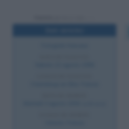
Powered by
Dati sintetici
Fotografo francese
DATA DI NASCITA
Sabato
22 agosto
1908
LUOGO DI NASCITA
Chanteloup-en-Brie
,
Francia
DATA DI MORTE
Martedì
3 agosto
2004
(a 95 anni)
LUOGO DI MORTE
Céreste
,
Francia