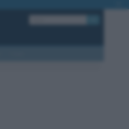
OK
?
Contatti