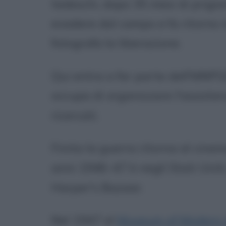
tedeschi, dopo 35 mesi di prigio
evadere dal campo e fa ritorno i
fotografa la liberazione.
Qui entra a far parte dell'MNPG
occupa di organizzare l'assisten
ricercati.
Finita la guerra ritorna al cinema
anni 1946-47 è negli Stati Uniti
Harper's Bazaar.
Nel 1947 al
Museum of Modern A