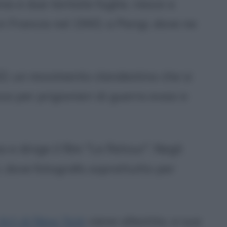
nia e due tentate fughe, riesce a
n Francia nel 1943, a Parigi, dove ne
D, un movimento clandestino che si
za per prigionieri di guerra evasi e
 e dirige il film "Le Retour". Negli
, dove fotografa soprattutto per
rt di New York
viene allestita, a sua