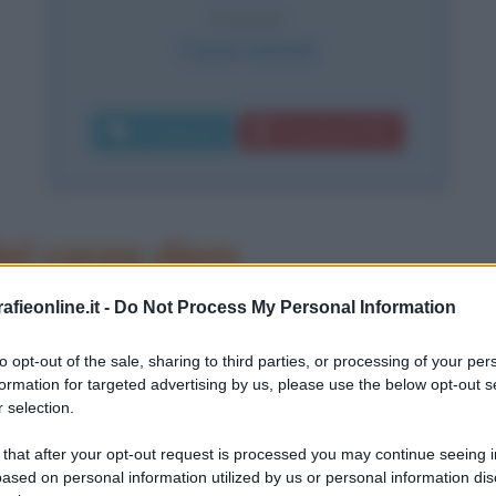
CAUSA
Cause naturali
Commenta
Download PDF
el carpe diem
ntazioni per chi è conosciuto come il
fieonline.it -
Do Not Process My Personal Information
ato nei suoi scatti quasi un secolo di
to opt-out of the sale, sharing to third parties, or processing of your per
formation for targeted advertising by us, please use the below opt-out s
o tra i più convinti puristi della
 selection.
908 a Chanteloup (Francia), 30
 that after your opt-out request is processed you may continue seeing i
una famiglia alto borghese amica delle
ased on personal information utilized by us or personal information dis