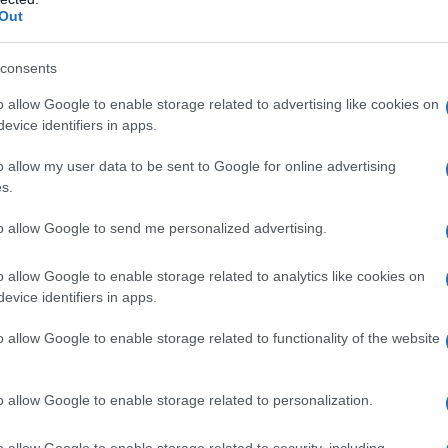
La Leica con la sua maneggevolezza e
Out
n modo nuovo di rapportarsi al reale,
consents
i adattano straordinariamente
o allow Google to enable storage related to advertising like cookies on
evice identifiers in apps.
ile del fotografo.
o allow my user data to be sent to Google for online advertising
s.
 in questo suo viaggio fra le
to allow Google to send me personalized advertising.
una curiosità insaziabile,
ghese che lo circonda, di cui non
o allow Google to enable storage related to analytics like cookies on
evice identifiers in apps.
a, la piccolezza degli orizzonti. Nel
o allow Google to enable storage related to functionality of the website
 per il cinema con Paul Strand; tiene
la galleria Julien Levy.
o allow Google to enable storage related to personalization.
o allow Google to enable storage related to security, including