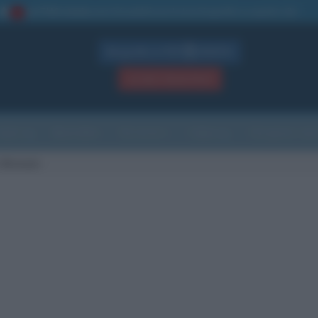
La TUA storia
: perché pubblicare la tua biografia su questo sito
1
Biografie in PDF
GRATIS
ACCEDI / REGISTRATI
Indice
Newsletter
Ricorrenze
Cultura
Che giorno sarà
-Bresson