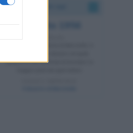
Accadde oggi
8 agosto 1956
70 ANNI FA
Nella miniera di carbone di Marcinelle, in
Belgio, avviene un disastro nel quale
perdono la vita centinaia di lavoratori, la
maggior parte dei quali italiani.
LEGGI L'ARTICOLO
Il disastro di Marcinelle