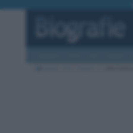
Biografie
Foto
Temi
Categorie
Biografie
Arte
Fotografi
C
Henri Cartier