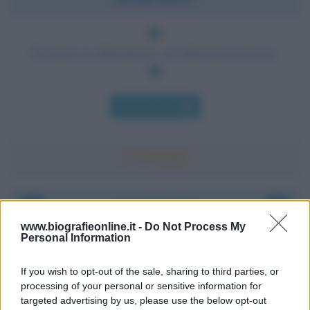
Chi l'ha detto?
Nessuno sa abbastanza, ed abbastanza presto.
Chi l'ha detto
Accadde oggi
www.biografieonline.it -
Do Not Process My
Personal Information
6 agosto 1945
If you wish to opt-out of the sale, sharing to third parties, or
81 ANNI FA
processing of your personal or sensitive information for
Durante la Seconda guerra mondiale avviene uno dei
targeted advertising by us, please use the below opt-out