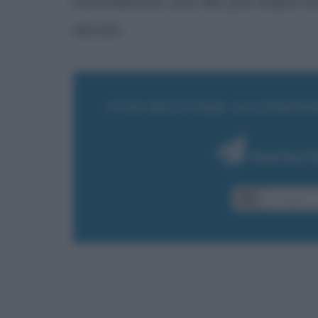
considerato uno dei più importa
secolo.
VUOI RICEVERE AGGIORNAM
Inserisci 