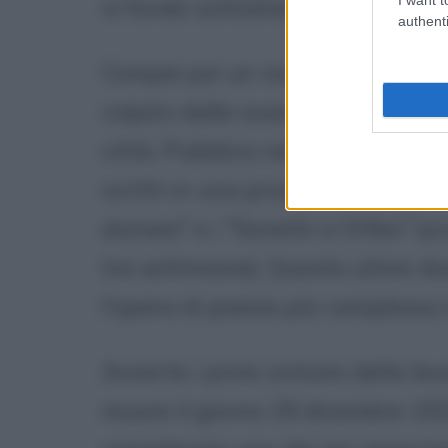
in fondo sottolineano anche il su
authenti
Compie poi un viaggio a Parigi 
colpito dalle avanguardie artist
città. Pubblica nel 1910 i "Quad
scritti in una prosa nuova e orig
duinesi" e i "Sonetti a Orfeo" (sc
tre settimane). Queste ultimi du
l'opera di poesia più complessa 
Avverte i primi sintomi della le
muore il giorno 29 dicembre 19