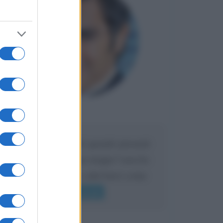
Maria
DA:
Caro Liorni perché quando presenti
l'eredità urli sempre troppo? non ho
mai sentito Mike o altri bravi come
lui gridare
Leggi di più