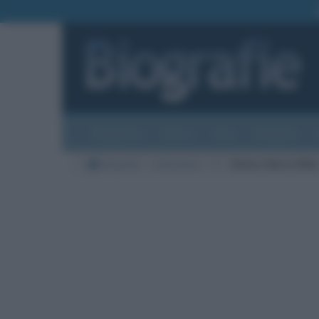
Biografie
Foto
Temi
Categorie
Biografie
Letteratura
R
Rainer Maria Rilke