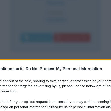
Svizzera
CAUSA
Leucemia
Commenta
Download PDF
 dell'anima
fieonline.it -
Do Not Process My Personal Information
il giorno 4 dicembre 1875.
to opt-out of the sale, sharing to third parties, or processing of your per
se cattolica di Praga, Rilke trascorre
formation for targeted advertising by us, please use the below opt-out s
 selection.
tosto infelici. I genitori si separano
 that after your opt-out request is processed you may continue seeing i
anni; tra gli undici e i sedici anni
ased on personal information utilized by us or personal information dis