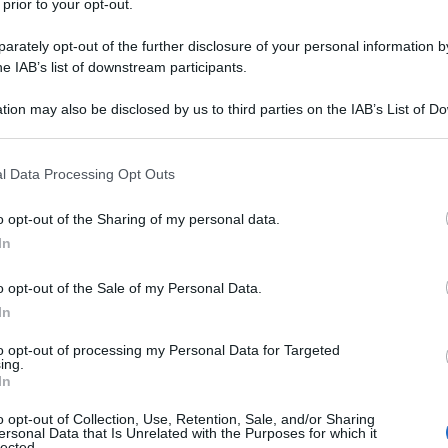
 prior to your opt-out.
quentare l'accademia militare, che
rately opt-out of the further disclosure of your personal information by
rriera militare. Piccolo funzionario
he IAB’s list of downstream participants.
nella carriera militare: a causa di
tion may also be disclosed by us to third parties on the IAB’s List of 
voluta dal genitore René vivrà
 that may further disclose it to other third parties.
 that this website/app uses one or more Google services and may gath
l Data Processing Opt Outs
including but not limited to your visit or usage behaviour. You may click 
 to Google and its third-party tags to use your data for below specifi
o opt-out of the Sharing of my personal data.
ogle consent section.
all'università della sua città;
In
nia, prima a Monaco di Baviera poi a
o opt-out of the Sale of my Personal Data.
ornire l'ispirazione per le sue prime
In
to opt-out of processing my Personal Data for Targeted
ing.
In
-Salomè
, donna amata da
Nietzsche
,
o opt-out of Collection, Use, Retention, Sale, and/or Sharing
ersonal Data that Is Unrelated with the Purposes for which it
lected.