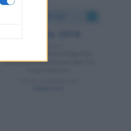
Accadde oggi
7 agosto 1974
52 ANNI FA
Camminando su una fune, Philippe Petit
compie la sua celebre traversata delle Twin
Towers a New York.
LEGGI LA BIOGRAFIA
Philippe Petit