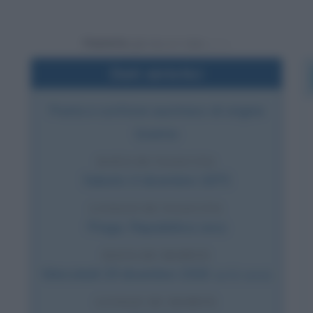
Powered by
Dati sintetici
Poeta e scrittore austriaco di origine
boema
DATA DI NASCITA
Sabato
4 dicembre
1875
LUOGO DI NASCITA
Praga
,
Repubblica ceca
DATA DI MORTE
Mercoledì
29 dicembre
1926
(a 51 anni)
LUOGO DI MORTE