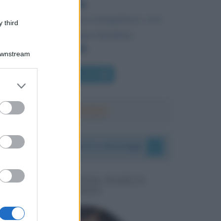
Come il ferro in disuso arrugginisce, così
 third
l'inazione sciupa l'intelletto.
Downstream
Chi l'ha detto
er and store
to grant or
ed purposes
I vostri commenti e messaggi
MESSAGGI PER MARCO
LIORNI