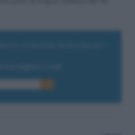
nti poeti di lingua tedesca del XX
ENTI SU RAINER MARIA RILKE ?
la tua migliore e-mail
E-mail
OK