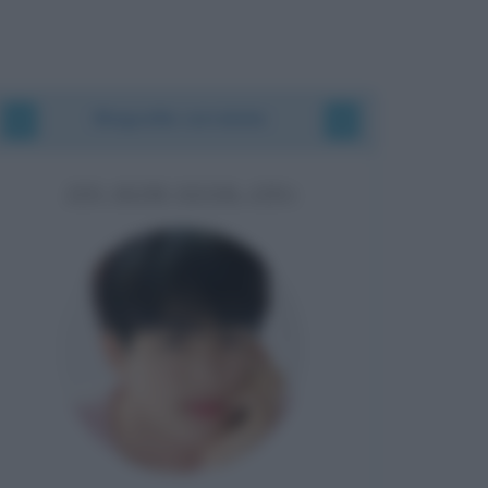
Biografie correlate
JIN (KIM SEOK-JIN)