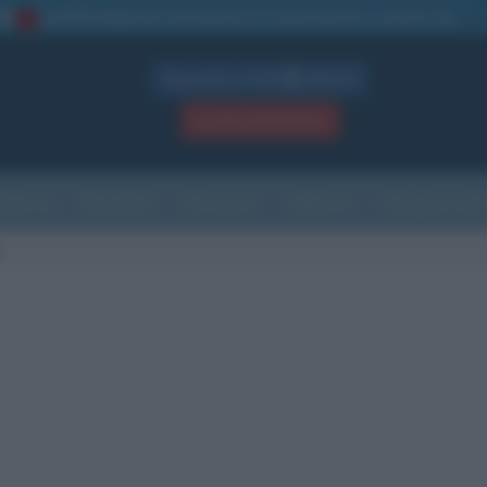
La TUA storia
: perché pubblicare la tua biografia su questo sito
1
Biografie in PDF
GRATIS
ACCEDI / REGISTRATI
Indice
Newsletter
Ricorrenze
Cultura
Che giorno sarà