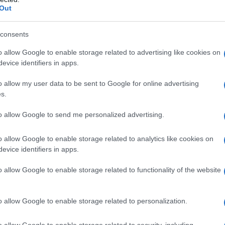
stimata di
Freud
: sarà lei a chiamarlo
Out
iginario René, creando così
consents
edesco
rein
(puro).
o allow Google to enable storage related to advertising like cookies on
evice identifiers in apps.
l 1901 con la scultrice Clara Westhoff,
o allow my user data to be sent to Google for online advertising
s.
opo la nascita della figlia Ruth si
to allow Google to send me personalized advertising.
o allow Google to enable storage related to analytics like cookies on
imane colpito dall'immensità di quella
evice identifiers in apps.
olstoj
e il padre di
Boris Pasternak
:
o allow Google to enable storage related to functionality of the website
pubblica le "Storie del buon Dio".
o allow Google to enable storage related to personalization.
erizzata da un garbato
umorismo
, ma
o allow Google to enable storage related to security, including