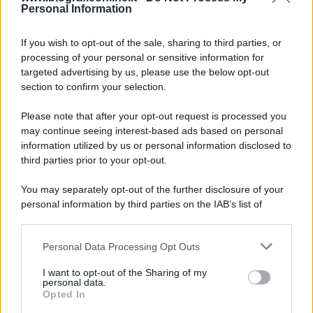
Personal Information
6 agosto 1945
If you wish to opt-out of the sale, sharing to third parties, or
81 ANNI FA
processing of your personal or sensitive information for
Durante la Seconda guerra mondiale avviene uno dei
targeted advertising by us, please use the below opt-out
più tristi episodi che la storia ricordi: il
section to confirm your selection.
bombardamento atomico di Hiroshima.
Please note that after your opt-out request is processed you
LEGGI L'ARTICOLO
may continue seeing interest-based ads based on personal
Il bombardamento atomico di Hiroshima e
information utilized by us or personal information disclosed to
Nagasaki
third parties prior to your opt-out.
You may separately opt-out of the further disclosure of your
personal information by third parties on the IAB’s list of
downstream participants.
Personal Data Processing Opt Outs
This information may also be disclosed by us to third parties
on the IAB’s List of Downstream Participants that may further
I want to opt-out of the Sharing of my
disclose it to other third parties.
personal data.
Opted In
Please note that this website/app uses one or more Google
RICEVI GLI AGGIORNAMENTI